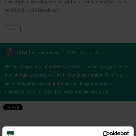
nav iespēju aizvest pie ārsta, varbūt ir kāda metode ar ko es
varētu aparstēt šos pleķus?
#kaki
Atbild Veterinārārsts, Veterinārārsts
Neredzot kaķi, ir grūti pateikt, kas tas ir, tā var būt gan sēnīte,
gan alerģiska reakcija vai kāda cita ādas slimība. Pie ārsta
vizīte obligāta, jo varat aplipt arī Jūs. Pagaidām neko
nesmērēt virsū, jo citādi būs grūti noteikt, kas tas ir.