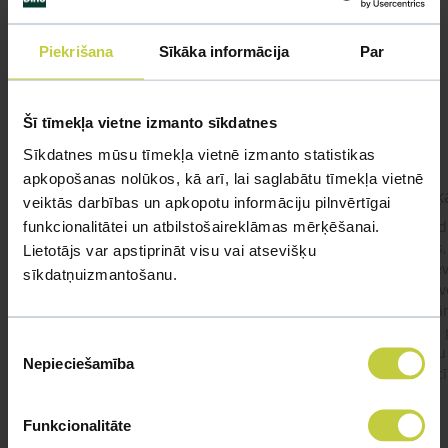
Līdzīgi jautājumi
Mūsu eksperti spēs atbildēt uz jebkuru Jūsu jautājumu
Piekrišana
Sīkāka informācija
Par
UZDOT JAUTĀJUMU
Šī tīmekļa vietne izmanto sīkdatnes
Sīkdatnes mūsu tīmekļa vietnē izmanto statistikas
apkopošanas nolūkos, kā arī, lai saglabātu tīmekļa vietnē
kaķis apēdis plēvi
Kaķ
veiktās darbības un apkopotu informāciju pilnvērtīgai
funkcionalitātei un atbilstošaireklāmas mērķēšanai.
Ja kaķim gadījies apēst plastiku ,ko ieklāj zem
Labd
garnelēm kārbiņās apakšā.Kādas sekas varētu
vecs,
Lietotājs var apstiprināt visu vai atsevišķu
būt?Kā kaķis varētu reağēt...Ko darīt?
izdev
sīkdatņuizmantošanu.
Apsv
lēnām
viņš
#kakis
#apedis
#plevi
Piekrišanas
būtu
Nepieciešamība
izvēle
vakcī
Funkcionalitāte