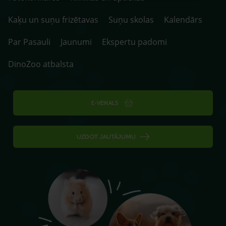
Kaķu un suņu frizētavas
Suņu skolas
Kalendārs
Par Pasauli
Jaunumi
Ekspertu padomi
DinoZoo atbalsta
E-VEIKALS
UZDOT JAUTĀJUMU