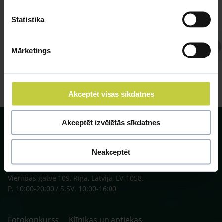
Statistika
Atbild Veterinārārsts,
Mārketings
Veterinārārsts
Akceptēt visas sīkdatnes
Akceptēt izvēlētās sīkdatnes
Neakceptēt
SIA ZOO Centrs, LV40003622166,
Vienības gatve 109, Rīga, Latvija, LV-1058.
P. 10:00-20:00 / S.SV. 10:00-16:00
Fotokonkurss
Klīnikas un aptiekas