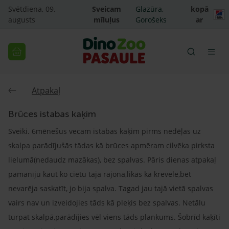
Svētdiena, 09.
Sveicam
Glazūra,
kopā
augusts
mīluļus
Gorošeks
ar
Atpakaļ
Brūces istabas kaķim
Sveiki. 6mēnešus vecam istabas kaķim pirms nedēļas uz
skalpa parādījušās tādas kā brūces apmēram cilvēka pirksta
lielumā(nedaudz mazākas), bez spalvas. Pāris dienas atpakaļ
pamanīju kaut ko cietu tajā rajonā,likās kā krevele,bet
nevarēja saskatīt, jo bija spalva. Tagad jau tajā vietā spalvas
vairs nav un izveidojies tāds kā pleķis bez spalvas. Netālu
turpat skalpā,parādījies vēl viens tāds plankums. Šobrīd kaķīti