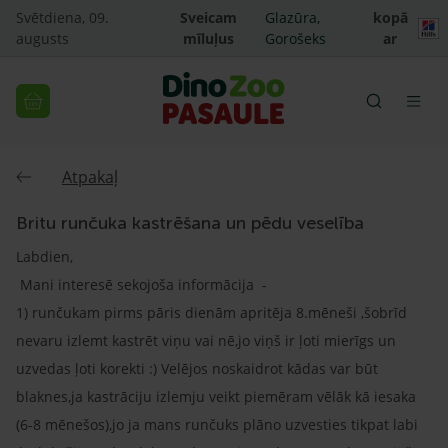
Svētdiena, 09.
Sveicam
Glazūra,
kopā
augusts
mīluļus
Gorošeks
ar
Atpakaļ
Britu runčuka kastrēšana un pēdu veselība
Labdien,
Mani interesē sekojoša informācija -
1) runčukam pirms pāris dienām apritēja 8.mēneši ,šobrīd
nevaru izlemt kastrēt viņu vai nē,jo viņš ir ļoti mierīgs un
uzvedas ļoti korekti :) Velējos noskaidrot kādas var būt
blaknes,ja kastrāciju izlemju veikt piemēram vēlāk kā iesaka
(6-8 mēnešos),jo ja mans runčuks plāno uzvesties tikpat labi