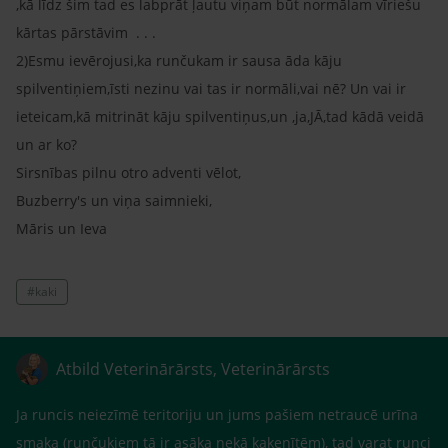
,kā līdz šim tad es labprāt ļautu viņam būt normālam vīriešu
kārtas pārstāvim . . .
2)Esmu ievērojusi,ka runčukam ir sausa āda kāju
spilventiņiem,īsti nezinu vai tas ir normāli,vai nē? Un vai ir
ieteicam,kā mitrināt kāju spilventiņus,un ,ja,JĀ,tad kādā veidā
un ar ko?
Sirsnības pilnu otro adventi vēlot,
Buzberry's un viņa saimnieki,
Māris un Ieva
#kaki
Atbild Veterinārārsts, Veterinārārsts
Ja runcis neiezīmē teritoriju un jums pašiem netraucē urīna
smaka (runčukiem tā ir asāka nekā kaķenītēm), tad varat runci