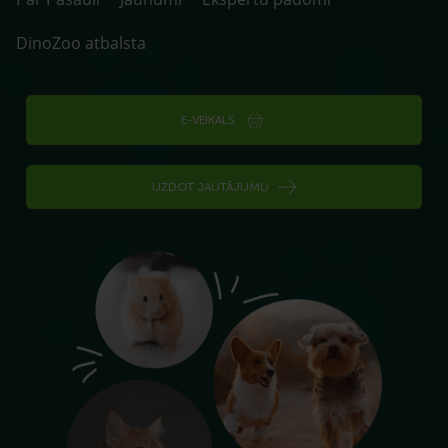
DinoZoo atbalsta
E-VEIKALS
UZDOT JAUTĀJUMU