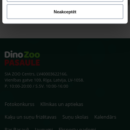
Atbild Veterinārārsts,
Veterinārārsts
Neakceptēt
SIA ZOO Centrs, LV40003622166,
Vienības gatve 109, Rīga, Latvija, LV-1058.
P. 10:00-20:00 / S.SV. 10:00-16:00
Fotokonkurss
Klīnikas un aptiekas
Kaķu un suņu frizētavas
Suņu skolas
Kalendārs
Par Pasauli
Jaunumi
Ekspertu padomi