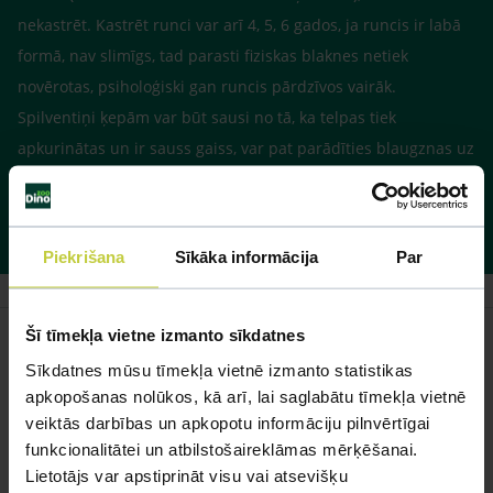
nekastrēt. Kastrēt runci var arī 4, 5, 6 gados, ja runcis ir labā
formā, nav slimīgs, tad parasti fiziskas blaknes netiek
novērotas, psiholoģiski gan runcis pārdzīvos vairāk.
Spilventiņi ķepām var būt sausi no tā, ka telpas tiek
apkurinātas un ir sauss gaiss, var pat parādīties blaugznas uz
ādiņas. Ir dzīvniekiem paredzēti dažādi speciāli vaski, krēmi,
ar ko mitrina ķepu spilventiņus.
Piekrišana
Sīkāka informācija
Par
Šī tīmekļa vietne izmanto sīkdatnes
Sīkdatnes mūsu tīmekļa vietnē izmanto statistikas
apkopošanas nolūkos, kā arī, lai saglabātu tīmekļa vietnē
Līdzīgi jautājumi
veiktās darbības un apkopotu informāciju pilnvērtīgai
funkcionalitātei un atbilstošaireklāmas mērķēšanai.
Mūsu eksperti spēs atbildēt uz jebkuru Jūsu jautājumu
Lietotājs var apstiprināt visu vai atsevišķu