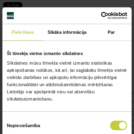
Piekrišana
Sīkāka informācija
Par
Līdzīgi jautājumi
Mūsu eksperti spēs atbildēt uz jebkuru Jūsu jautājumu
Šī tīmekļa vietne izmanto sīkdatnes
UZDOT JAUTĀJUMU
Sīkdatnes mūsu tīmekļa vietnē izmanto statistikas
apkopošanas nolūkos, kā arī, lai saglabātu tīmekļa vietnē
veiktās darbības un apkopotu informāciju pilnvērtīgai
funkcionalitātei un atbilstošaireklāmas mērķēšanai.
kaķis apēdis plēvi
Kaķ
Lietotājs var apstiprināt visu vai atsevišķu
sīkdatņuizmantošanu.
Ja kaķim gadījies apēst plastiku ,ko ieklāj zem
Labd
garnelēm kārbiņās apakšā.Kādas sekas varētu
vecs,
būt?Kā kaķis varētu reağēt...Ko darīt?
izdev
Piekrišanas
Apsv
Nepieciešamība
lēnām
izvēle
viņš
#kakis
#apedis
#plevi