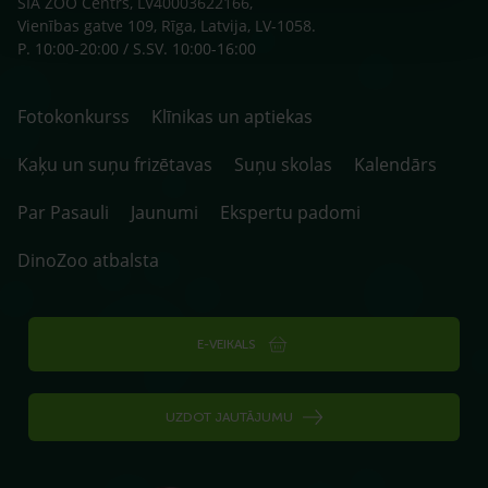
SIA ZOO Centrs, LV40003622166,
Vienības gatve 109, Rīga, Latvija, LV-1058.
P. 10:00-20:00 / S.SV. 10:00-16:00
Fotokonkurss
Klīnikas un aptiekas
Kaķu un suņu frizētavas
Suņu skolas
Kalendārs
Par Pasauli
Jaunumi
Ekspertu padomi
DinoZoo atbalsta
E-VEIKALS
UZDOT JAUTĀJUMU