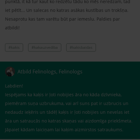
punktā, it kā tur kaut ko redzētu tādu ko mēs neredzam, tad
iet pētīt... Un salecas no katras asākas kustības un trokšņa.
Nesaprotu kas tam varētu būt par iemeslu. Paldies par
atbildi!
#kakis
#kakauzvediba
#kakisbaidas
Atbild Felinologs, Felinologs
Labdien!
Iespējams ka kaķis ir ļoti nobijies āra no kāda dzīvnieka,
piemēram suņa uzbrukuma, vai arī suns pat ir uzbrucis un
nedaudz ieķēris un tādēļ kaķis ir ļoti nobijies un nevelas iet
āra un satraucās no katras skaņas vai aizdomīga priekšmeta.
Jāpaiet kādam laiciņam lai kaķim aizmirstos satraukums.