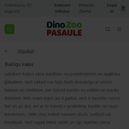
Piektdiena, 07.
Sveicam
Petarde,
kopā
augusts
mīluļus
Ziema
ar
Atpakaļ
Bailīgs kaķis
Labdien! Kaķus sācis baidīties no priekšmetiem un apģērba
gabaliem. Viņš nekad nav bijis īpaši draudzīgs ar citiem
kaķiem un cilvēkiem, bet šobrīd baidās no zeķēm un trauku
dvieļiem. Mēs esam kopā jau 6 gadus, viņš ir kastrēts runcis
bet iet arī ārā. Arī ar to šobrīd ir problēma, baidās iet cauri
koridoram... Mēs viņu nekad neesam situši, sodījuši vai
biedējuši. Viņš tagad mēdz sēdēt un ilgi skatīties vienā