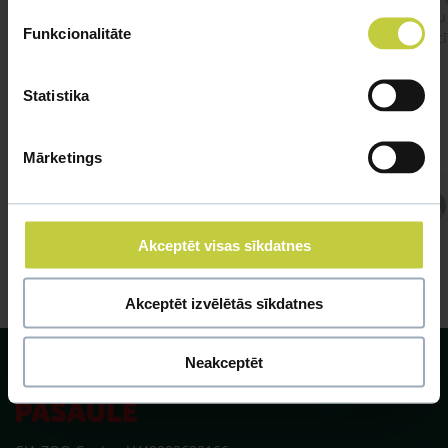
būtu
Funkcionalitāte
vakcī
Statistika
Mārketings
Atbild Veterinārārsts,
Veterinārārsts
Akceptēt visas sīkdatnes
Akceptēt izvēlētās sīkdatnes
Neakceptēt