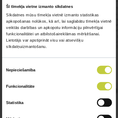
kaķis apēdis plēvi
Kaķ
Šī tīmekļa vietne izmanto sīkdatnes
Ja kaķim gadījies apēst plastiku ,ko ieklāj zem
Labd
garnelēm kārbiņās apakšā.Kādas sekas varētu
vecs,
Sīkdatnes mūsu tīmekļa vietnē izmanto statistikas
būt?Kā kaķis varētu reağēt...Ko darīt?
izdev
apkopošanas nolūkos, kā arī, lai saglabātu tīmekļa vietnē
Apsv
veiktās darbības un apkopotu informāciju pilnvērtīgai
lēnām
funkcionalitātei un atbilstošaireklāmas mērķēšanai.
viņš
#kakis
#apedis
#plevi
Lietotājs var apstiprināt visu vai atsevišķu
būtu
sīkdatņuizmantošanu.
vakcī
Piekrišanas
Nepieciešamība
izvēle
Funkcionalitāte
Atbild Veterinārārsts,
Veterinārārsts
Statistika