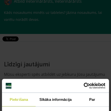
Atbild Veterinārārsts, Veterinārārsts
Kāds nosaukums minēts uz tabletes? Jāzina nosaukums, lai
varētu norādīt devas.
Līdzīgi jautājumi
Mūsu eksperti spēs atbildēt uz jebkuru Jūsu jautājumu
UZDOT JAUTĀJUMU
Piekrišana
Sīkāka informācija
Par