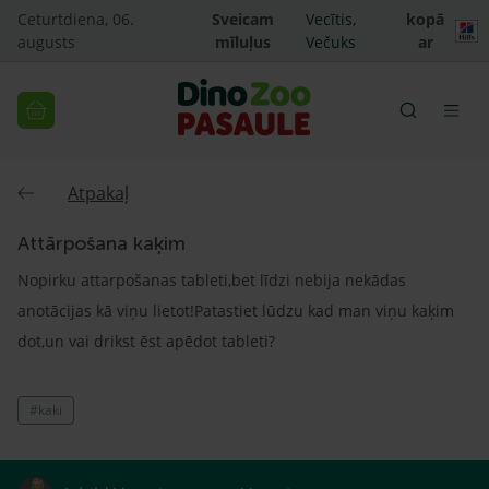
Ceturtdiena, 06.
Sveicam
Vecītis,
kopā
augusts
mīluļus
Večuks
ar
Atpakaļ
Attārpošana kaķim
Nopirku attarpošanas tableti,bet līdzi nebija nekādas
anotācijas kā viņu lietot!Patastiet lūdzu kad man viņu kaķim
dot,un vai drikst ēst apēdot tableti?
#kaki