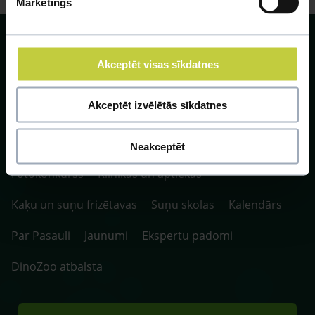
Mārketings
Akceptēt visas sīkdatnes
SIA ZOO Centrs, LV40003622166,
Akceptēt izvēlētās sīkdatnes
Vienības gatve 109, Rīga, Latvija, LV-1058.
P. 10:00-20:00 / S.SV. 10:00-16:00
Neakceptēt
Fotokonkurss
Klīnikas un aptiekas
Kaķu un suņu frizētavas
Suņu skolas
Kalendārs
Par Pasauli
Jaunumi
Ekspertu padomi
DinoZoo atbalsta