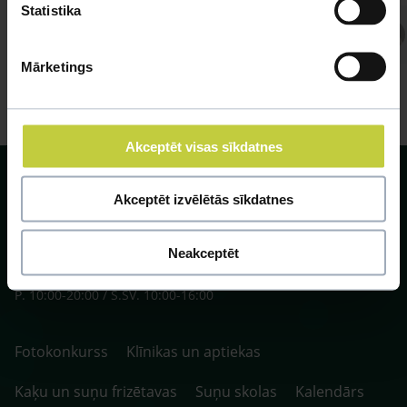
Statistika
Atbild Veterinārārsts,
Veterinārārsts
Mārketings
Akceptēt visas sīkdatnes
Akceptēt izvēlētās sīkdatnes
Neakceptēt
SIA ZOO Centrs, LV40003622166,
Vienības gatve 109, Rīga, Latvija, LV-1058.
P. 10:00-20:00 / S.SV. 10:00-16:00
Fotokonkurss
Klīnikas un aptiekas
Kaķu un suņu frizētavas
Suņu skolas
Kalendārs