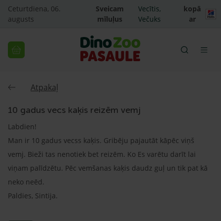
Ceturtdiena, 06.
Sveicam
Vecītis,
kopā
augusts
mīluļus
Večuks
ar
Atpakaļ
10 gadus vecs kaķis reizēm vemj
Labdien!
Man ir 10 gadus vecss kaķis. Gribēju pajautāt kāpēc viņš
vemj. Bieži tas nenotiek bet reizēm. Ko Es varētu darīt lai
viņam palīdzētu. Pēc vemšanas kaķis daudz guļ un tik pat kā
neko neēd.
Paldies, Sintija.