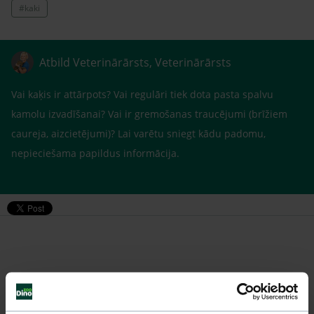
#kaki
Atbild Veterinārārsts, Veterinārārsts
Vai kaķis ir attārpots? Vai regulāri tiek dota pasta spalvu
kamolu izvadīšanai? Vai ir gremošanas traucējumi (brīžiem
caureja, aizcietējumi)? Lai varētu sniegt kādu padomu,
nepieciešama papildus informācija.
Līdzīgi jautājumi
Mūsu eksperti spēs atbildēt uz jebkuru Jūsu jautājumu