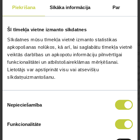
Piekrišana
Sīkāka informācija
Par
UZDOT JAUTĀJUMU
Šī tīmekļa vietne izmanto sīkdatnes
Sīkdatnes mūsu tīmekļa vietnē izmanto statistikas
kaķis apēdis plēvi
Kaķ
apkopošanas nolūkos, kā arī, lai saglabātu tīmekļa vietnē
Ja kaķim gadījies apēst plastiku ,ko ieklāj zem
Labd
veiktās darbības un apkopotu informāciju pilnvērtīgai
garnelēm kārbiņās apakšā.Kādas sekas varētu
vecs,
funkcionalitātei un atbilstošaireklāmas mērķēšanai.
būt?Kā kaķis varētu reağēt...Ko darīt?
izdev
Lietotājs var apstiprināt visu vai atsevišķu
Apsv
sīkdatņuizmantošanu.
lēnām
viņš
#kakis
#apedis
#plevi
būtu
Piekrišanas
vakcī
Nepieciešamība
izvēle
Funkcionalitāte