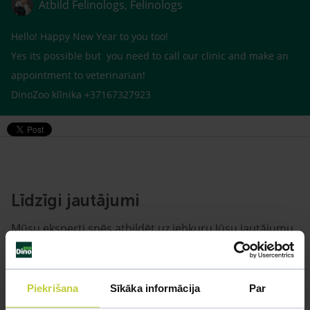
Atbild Felinologs, Felinologs
Hello! Happy New Year to you too!
Yes its possible but you need to call our clinic and make an
appointment to veterinarian!
DinoZoo klīnika +37167327923
Līdzīgi jautājumi
Mūsu eksperti spēs atbildēt uz jebkuru Jūsu jautājumu
UZDOT JAUTĀJUMU
Piekrišana
Sīkāka informācija
Par