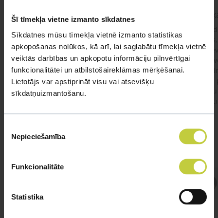
kaķis apēdis plēvi
Kaķ
Šī tīmekļa vietne izmanto sīkdatnes
Ja kaķim gadījies apēst plastiku ,ko ieklāj zem
Labd
Sīkdatnes mūsu tīmekļa vietnē izmanto statistikas
garnelēm kārbiņās apakšā.Kādas sekas varētu
vecs,
apkopošanas nolūkos, kā arī, lai saglabātu tīmekļa vietnē
būt?Kā kaķis varētu reağēt...Ko darīt?
izdev
veiktās darbības un apkopotu informāciju pilnvērtīgai
Apsv
funkcionalitātei un atbilstošaireklāmas mērķēšanai.
lēnām
viņš
Lietotājs var apstiprināt visu vai atsevišķu
#kakis
#apedis
#plevi
būtu
sīkdatņuizmantošanu.
vakcī
Piekrišanas
Nepieciešamība
izvēle
Funkcionalitāte
Atbild Veterinārārsts,
Veterinārārsts
Statistika