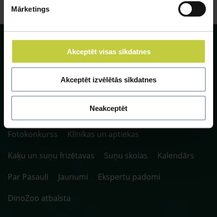
Mārketings
Akceptēt visas sīkdatnes
Akceptēt izvēlētās sīkdatnes
SIA ZOO Centrs, LV40003622166,
Vienības gatve 109, Rīga, Latvija, LV-1058.
P. 10:00-20:00 / S.SV. 10:00-16:00
Neakceptēt
Fotokonkurss
Klīnikas un aptiekas
Kaķu un suņu frizētavas
Suņu skolas
Kalendārs
Par Pasauli
Jaunumi
Ekspertu padomi
DinoZoo atbalsta