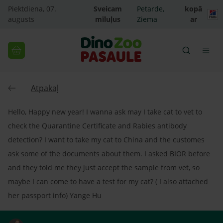
Piektdiena, 07.
Sveicam
Petarde,
kopā
augusts
mīluļus
Ziema
ar
Atpakaļ
Hello, Happy new year! I wanna ask may I take cat to vet to
check the Quarantine Certificate and Rabies antibody
detection? I want to take my cat to China and the customes
ask some of the documents about them. I asked BIOR before
and they told me they just accept the sample from vet, so
maybe I can come to have a test for my cat? ( I also attached
her passport info) Yange Hu