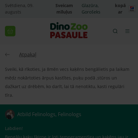
Svētdiena, 09.
Sveicam
Glazūra,
kopā
augusts
mīluļus
Gorošeks
ar
Atpakaļ
Sveiki, kā rīkoties, ja 8mēn vecs kaķēns bengālietis pa laikam
mēdz nokārtoties ārpus kastītes, puķu podā ,stūros un
dažkart uz drēbēm, ko darīt, lai tā nenotiktu, kasti regulāri
tīra.
Atbild Felinologs, Felinologs
Labdien!
Bengāļu kaķu šķirne ir ļoti temperamentīga un kaķēns jau ir