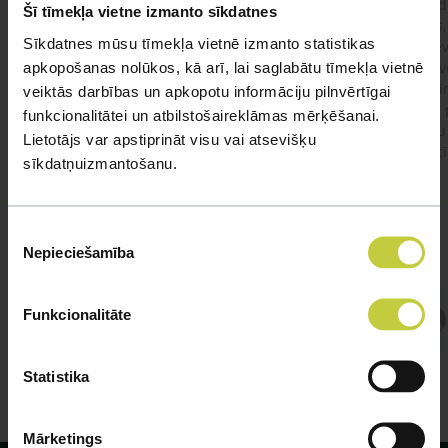
Ja kaķim gadījies apēst plastiku ,ko ieklāj zem
Labd
Šī tīmekļa vietne izmanto sīkdatnes
garnelēm kārbiņās apakšā.Kādas sekas varētu
vecs,
Sīkdatnes mūsu tīmekļa vietnē izmanto statistikas
būt?Kā kaķis varētu reağēt...Ko darīt?
izdev
apkopošanas nolūkos, kā arī, lai saglabātu tīmekļa vietnē
Apsv
lēnām
veiktās darbības un apkopotu informāciju pilnvērtīgai
viņš
#kakis
#apedis
#plevi
funkcionalitātei un atbilstošaireklāmas mērķēšanai.
būtu
Lietotājs var apstiprināt visu vai atsevišķu
vakcī
sīkdatņuizmantošanu.
Piekrišanas
Nepieciešamība
izvēle
Funkcionalitāte
Atbild Veterinārārsts,
Veterinārārsts
Statistika
Mārketings