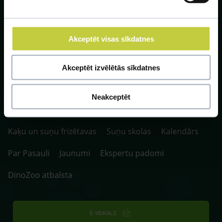
Akceptēt visas sīkdatnes
SIA ZOO Centrs, LV40003622166,
Akceptēt izvēlētās sīkdatnes
Vienības gatve 109, Rīga, Latvija, LV-1058.
P. 10:00-20:00 / S.SV. 10:00-16:00
Neakceptēt
Fotokonkurss
Klīnikas un aptiekas
Kaķu un suņu frizētavas
Suņu skolas
Kalendārs
Par Pasauli
Jaunumi
Ekspertu padomi
DinoZoo atbalsta
E-VEIKALS