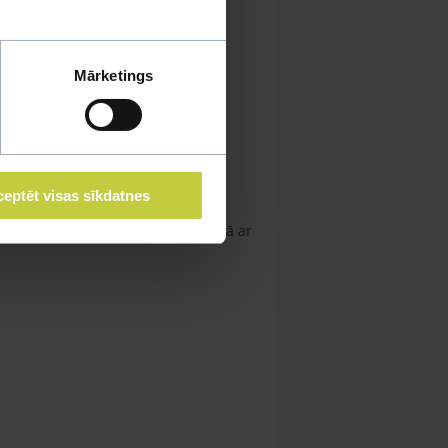
Mārketings
eptēt visas sīkdatnes
iešam 250l akvārijs, var turēt kopā ar