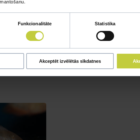
izmantošanu.
Funkcionalitāte
Statistika
Akceptēt izvēlētās sīkdatnes
Akc
 miermīlīgas, bet nārsta laikā kļūst agresīvas. Vienam pārim nepiec