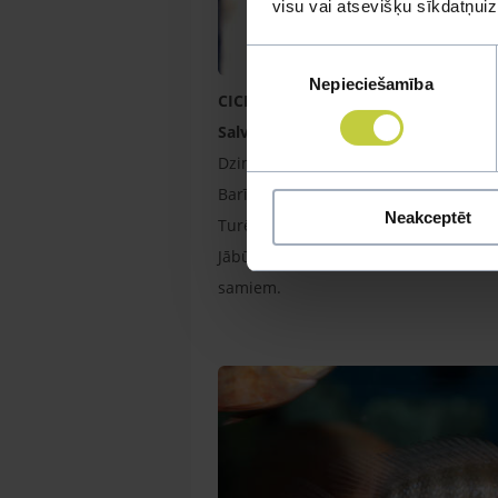
visu vai atsevišķu sīkdatņu
Piekrišanas
Nepieciešamība
izvēle
CICHLASOMA SALVINI
Salvini cihlīda
Dzimtene: Centrālamerika.
Barība: cihl. granulas, odu kāpuri.
Neakceptēt
Turēšana:T° 25°C (+/- 2 grādi).
Jābūt akvārijam ar slēptuvēm. Diezgan
samiem.