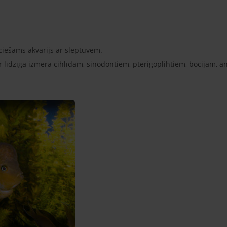
eciešams akvārijs ar slēptuvēm.
r līdzīga izmēra cihlīdām, sinodontiem, pterigoplihtiem, bocijām, 