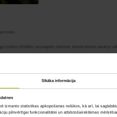
 garneles.
zīga izmēra cihlīdām, spurlapēm, samiem. Nepieciešams akvārijs sāk
Sīkāka informācija
kdatnes
ē izmanto statistikas apkopošanas nolūkos, kā arī, lai saglabātu
iju pilnvērtīgai funkcionalitātei un atbilstošaireklāmas mērķēšana