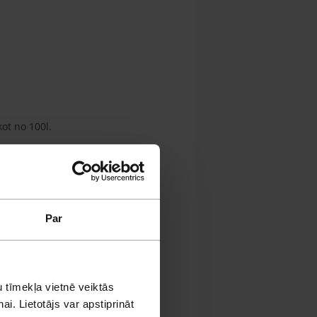
ot no 100l.
Par
 tīmekļa vietnē veiktās
i. Lietotājs var apstiprināt