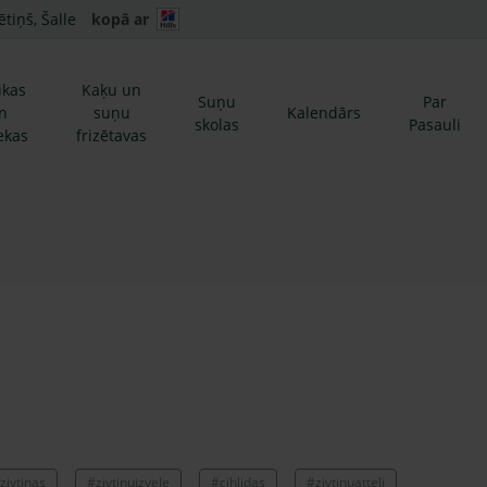
ētiņš, Šalle
kopā ar
ikas
Kaķu un
Suņu
Par
n
suņu
Kalendārs
skolas
Pasauli
ekas
frizētavas
zivtinas
#zivtinuizvele
#cihlidas
#zivtinuatteli