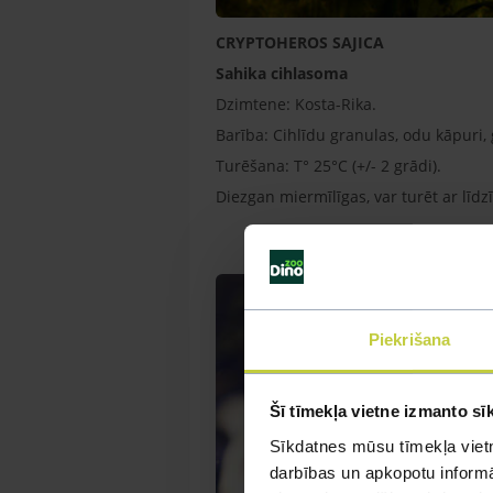
CRYPTOHEROS SAJICA
Sahika cihlasoma
Dzimtene: Kosta-Rika.
Barība: Cihlīdu granulas, odu kāpuri,
Turēšana: T° 25°C (+/- 2 grādi).
Diezgan miermīlīgas, var turēt ar līd
Piekrišana
Šī tīmekļa vietne izmanto sī
Sīkdatnes mūsu tīmekļa vietn
darbības un apkopotu informāc