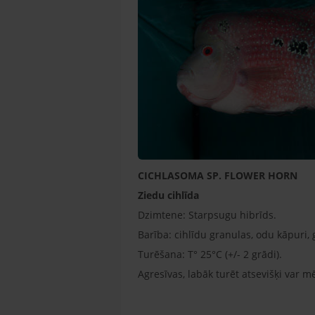
CICHLASOMA SP. FLOWER HORN
Ziedu cihlīda
Dzimtene: Starpsugu hibrīds.
Barība: cihlīdu granulas, odu kāpuri, 
Turēšana: T° 25°C (+/- 2 grādi).
Agresīvas, labāk turēt atsevišķi var 