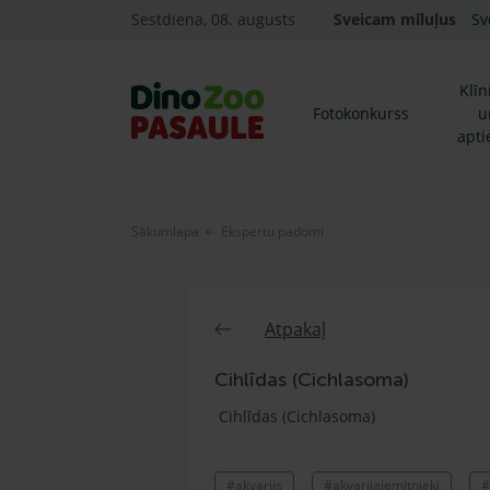
Sestdiena, 08. augusts
Sveicam mīluļus
Sv
Klīn
Fotokonkurss
u
apti
Sākumlapa
Ekspertu padomi
Atpakaļ
Cihlīdas (Cichlasoma)
Cihlīdas (Cichlasoma)
#akvarijs
#akvarijaiemitnieki
#