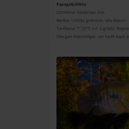
Papagaiļcihlīda
Dzimtene: Selekcijas zivs.
Barība: cihlīdu granulas, odu kāpuri.
Turēšana: T° 25°C (+/- 2 grādi). Nepi
Diezgan miermīlīgas, var turēt kopā a