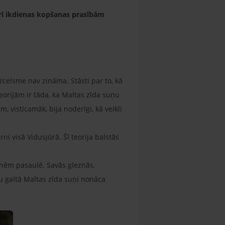
arī ikdienas kopšanas prasībām
zcelsme nav zināma. Stāsti par to, kā
orijām ir tāda, ka Maltas zīda suņu
m, visticamāk, bija noderīgi, kā veikli
rni visā Vidusjūrā. Šī teorija balstās
rnēm pasaulē. Savās gleznās,
u gaitā Maltas zīda suņi nonāca