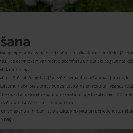
pšana
oka apkope prasa gana daudz pūļu un laika. Kažoks ir rūpīgi jāķemmē
s, kas dzīvniekam var radīt diskomfortu un būtiski apgrūtināt kaž
salīdzinoši maz.
sien astītē vai jānogriež. Jāpievērš uzmanība arī apmatojumam, kas 
ekaisumu riska. Šīs šķirnes suņus ieteicams arī regulāri, vismaz rei
īdzekļus. Lai uzturētu koptu un skaistu mīluļa kažoku, reizi 2–3 
frizēts, atbilstoši šķirnes standartiem.
 un smaganu slimībām, tajā skaitā, gingivītu un periodontītu, mīluļ
un nagi.