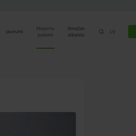
Ekspertu
DinoZoo
LV
Jaunumi
padomi
atbalsta