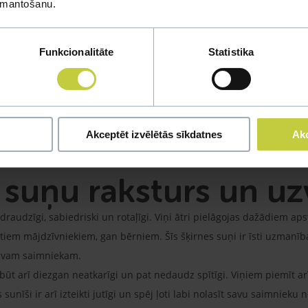
ms
izmantošanu.
ar zīdainu kažoku, kas parasti ir balts. Kā nosaka suņu šķirnes sta
 25 cm.
Funkcionalitāte
Statistika
ķirnēm raksturīgās pavilnas, apmatojums ir garš, un lai gan šķir
zeltenīgi vai krēmīgi iekrāsojumi. Maltas zīda suņu kažokam uz mug
m lielajām, tumšajām acīm, nelielu pogveida degunu un trīsstūrvei
Akceptēt izvēlētās sīkdatnes
Akc
ums un sparīgas, taču graciozas kustības.
a suņu raksturs un u
, draudzīgi, sabiedriski un rotaļīgi. Viņi ātri pielāgojas dažādiem apst
tiem mājdzīvniekiem, gan bērniem. Šīs šķirnes suņi ir īsti uzmanīb
 savam saimniekam.
ūt arī diezgan neatkarīgi un pat nedaudz spītīgi. Viņiem piemīt arī
 sunīši ir arī izteikti jutīgi un spēj ļoti labi nolasīt savu saimnie