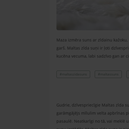
Maza izmēra suns ar zīdainu kažoku, 
garš. Maltas zīda suņi ir ļoti dzīvespri
kucēna vecuma, labi sadzīvo gan ar c
#maltaszidasuns
#maltassuns
Gudrie, dzīvespriecīgie Maltas zīda s
garāmgājējs mīlulim velta apbrīnas pil
pasaulē. Neatkarīgi no tā, vai meklē 