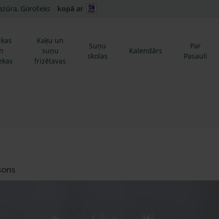
azūra, Gorošeks
kopā ar
ikas
Kaķu un
Suņu
Par
n
suņu
Kalendārs
skolas
Pasauli
ekas
frizētavas
šons