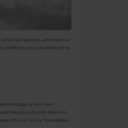
 raksturīgās pavilnas, apmatojums ir
m apstākļiem, un, ja socializēti jau no
ājaino draugu, ne viens vien
karojis daudzu suņu mīļu sirdis visā
es mīluli vai suni, ar ko piedalīties