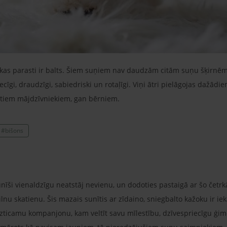
kas parasti ir balts. Šiem suņiem nav daudzām citām suņu šķirnēm
ecīgi, draudzīgi, sabiedriski un rotaļīgi. Viņi ātri pielāgojas dažādie
itiem mājdzīvniekiem, gan bērniem.
#bišons
unīši vienaldzīgu neatstāj nevienu, un dodoties pastaigā ar šo četrk
nu skatienu. Šis mazais sunītis ar zīdaino, sniegbalto kažoku ir ie
uzticamu kompanjonu, kam veltīt savu mīlestību, dzīvespriecīgu ģimen