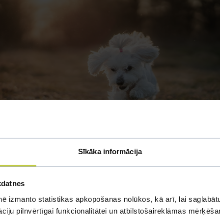
Sīkāka informācija
kdatnes
 suņu izskats un fizis
ē izmanto statistikas apkopošanas nolūkos, kā arī, lai saglabātu
iju pilnvērtīgai funkcionalitātei un atbilstošaireklāmas mērķēšana