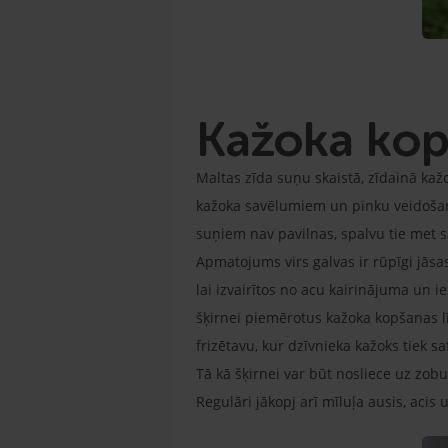
Kažoka ko
Maltas zīda suņu skaistā, zīdainā kaž
kažoka savēlumiem un pinku veidošanā
suņiem nav pavilnas, spalvu tie met 
Apmatojums virs galvas ir rūpīgi jāsa
lai izvairītos no acu kairinājuma un i
šķirnei piemērotus kažoka kopšanas l
frizētavu, kur dzīvnieka kažoks tiek sa
Tā kā šķirnei var būt nosliece uz zobu
Regulāri jākopj arī mīluļa ausis, acis 