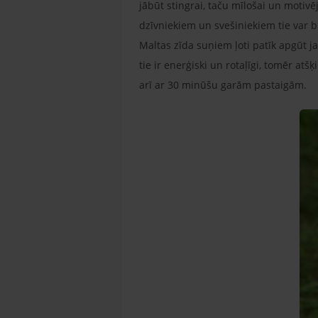
jābūt stingrai, taču mīlošai un motivēj
dzīvniekiem un svešiniekiem tie var bū
Maltas zīda suņiem ļoti patīk apgūt ja
tie ir enerģiski un rotaļīgi, tomēr at
arī ar 30 minūšu garām pastaigām.