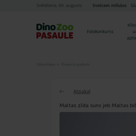
Svētdiena, 09. augusts
Sveicam mīluļus
Gl
Klīn
Fotokonkurss
u
apti
Sākumlapa
Ekspertu padomi
Atpakaļ
Maltas zīda suns jeb Maltas bi