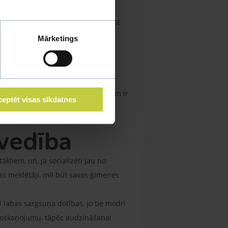
ndarti, Maltas sunīšu svars nedrīkst
Mārketings
nes standarti nosaka baltu kažoka
uras jābūt pāršķirtam uz pusēm,
da formas ausīm. Maltas zīda suņiem ir
eptēt visas sīkdatnes
zvedība
ākļiem, un, ja socializēti jau no
as meklētāji, mīl būt savas ģimenes
 labas sargsuņa dotības, jo tie modri
ku noskaņojumu, tāpēc audzināšanai