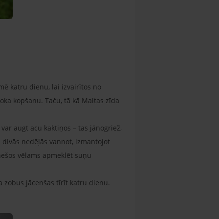
 katru dienu, lai izvairītos no
oka kopšanu. Taču, tā kā Maltas zīda
var augt acu kaktiņos – tas jānogriež,
zi divās nedēļās vannot, izmantojot
mēnešos vēlams apmeklēt suņu
a zobus jācenšas tīrīt katru dienu.