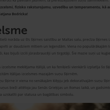
iemērots kā pavisam jauniem, tā pieredzējušiem suņu saimniekiem.
 izcelsmi, fizisko raksturojumu, uzvedību un temperamentu, kā 
Tatjana Bodricka!
celsme
eši norāda uz šīs šķirnes saistību ar Maltas salu, precīza šķirnes i
r apvīti ar daudziem mītiem un leģendām. Viena no populārākajām te
, kas bijuši izcili jūrasbraucēji un tirgotāji. Šie mazie suņi uz kuģie
 izcelsme meklējama Itālijā, un ka feniķieši vienkārši izplatīja šo šķi
 citām Itālijas izcelsmes mazajām suņu šķirnēm.
uņu šķirne ir viena no senākajām klēpju jeb dekoratīvajām suņu šķi
uņus bieži attēloja jau Senās Grieķijas un Romas laikā, un gadsimt
a uzskatīti par statusa un bagātības simbolu.