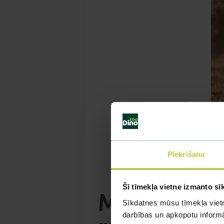
Piekrišana
Šī tīmekļa vietne izmanto sī
Maltas zīda
Sīkdatnes mūsu tīmekļa vietn
darbības un apkopotu informāc