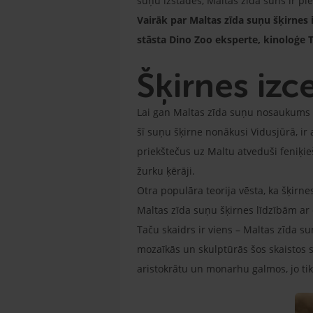
suņu izstādēs, Maltas zīda suns ir p
Vairāk par Maltas zīda suņu šķirnes
stāsta Dino Zoo eksperte, kinoloģe 
Šķirnes iz
Lai gan Maltas zīda suņu nosaukums ti
šī suņu šķirne nonākusi Vidusjūrā, i
priekštečus uz Maltu atveduši feniķieši
žurku ķērāji.
Otra populāra teorija vēsta, ka šķirnes
Maltas zīda suņu šķirnes līdzībām ar
Taču skaidrs ir viens – Maltas zīda s
mozaīkās un skulptūrās šos skaistos s
aristokrātu un monarhu galmos, jo tik