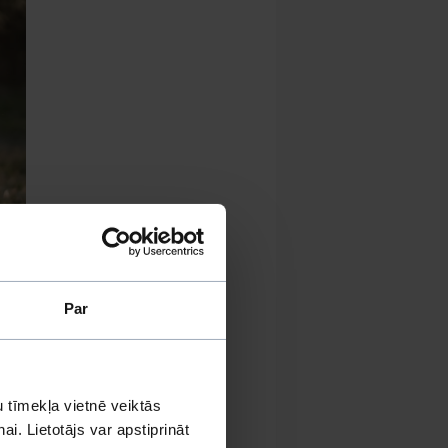
Par
kais
 tīmekļa vietnē veiktās
i. Lietotājs var apstiprināt