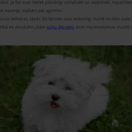
ošai. Ja šie suņi netiek pienācīgi socializēti un audzināti, nepazīst
t kautrīgi, dažkārt pat agresīvi.
unas iemaņas, tāpēc šīs šķirnes suņi veiksmīgi startē ne tikai suņu 
šķirībā no daudzām citām
suņu šķirnēm
, tiem nepieciešamas mazāk int