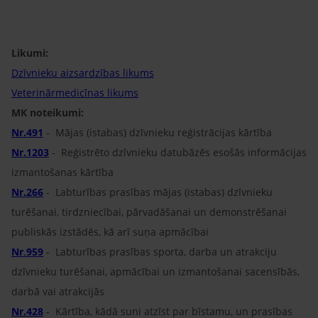
Likumi:
Dzīvnieku aizsardzības likums
Veterinārmedicīnas likums
MK noteikumi:
Nr.491
- Mājas (istabas) dzīvnieku reģistrācijas kārtība
Nr.1203
- Reģistrēto dzīvnieku datubāzēs esošās informācijas
izmantošanas kārtība
Nr.266
- Labturības prasības mājas (istabas) dzīvnieku
turēšanai, tirdzniecībai, pārvadāšanai un demonstrēšanai
publiskās izstādēs, kā arī suņa apmācībai
Nr
.
959
- Labturības prasības sporta, darba un atrakciju
dzīvnieku turēšanai, apmācībai un izmantošanai sacensībās,
darbā vai atrakcijās
Nr.428
- Kārtība, kādā suni atzīst par bīstamu, un prasības