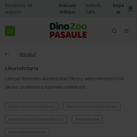
Sestdiena, 08.
Sveicam
Svētiņš,
kopā
augusts
mīluļus
Šalle
ar
Atpakaļ
Likumdošana
Latvijas dzīvnieku aizsardzības likums, veterinārmedicīnas
likums un Ministru Kabineta noteikumi.
#veterinarmedicinaslikums
#dzivniekuaizsradzibaslikums
#partikasunveterinaraisdienests
#likumdosana
#dzivniekuaizsardziba