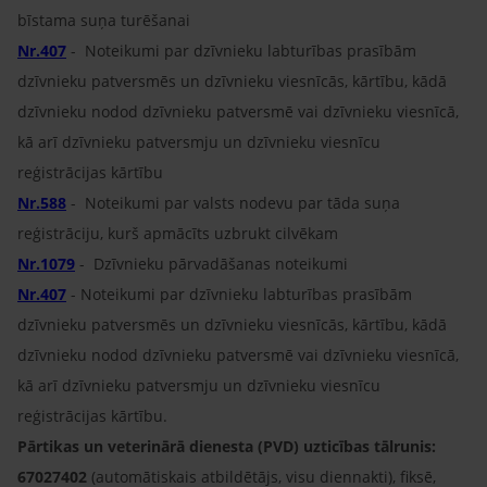
bīstama suņa turēšanai
Nr.407
- Noteikumi par dzīvnieku labturības prasībām
dzīvnieku patversmēs un dzīvnieku viesnīcās, kārtību, kādā
dzīvnieku nodod dzīvnieku patversmē vai dzīvnieku viesnīcā,
kā arī dzīvnieku patversmju un dzīvnieku viesnīcu
reģistrācijas kārtību
Nr.588
- Noteikumi par valsts nodevu par tāda suņa
reģistrāciju, kurš apmācīts uzbrukt cilvēkam
Nr.1079
- Dzīvnieku pārvadāšanas noteikumi
Nr.407
- Noteikumi par dzīvnieku labturības prasībām
dzīvnieku patversmēs un dzīvnieku viesnīcās, kārtību, kādā
dzīvnieku nodod dzīvnieku patversmē vai dzīvnieku viesnīcā,
kā arī dzīvnieku patversmju un dzīvnieku viesnīcu
reģistrācijas kārtību.
Pārtikas un veterinārā dienesta (PVD) uzticības tālrunis:
67027402
(automātiskais atbildētājs, visu diennakti), fiksē,