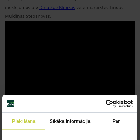
meklējumos pie
Dino Zoo Klīnikas
veterinārārstes Lindas
Muldiņas Stepanovas.
Piekrišana
Sīkāka informācija
Par
Ja pandēmijas laikā nepieciešma veterinārārsta palīdzība vai
konsultācija, aicinām vērsties pie Dino Zoo Klīnikas zinošajiem