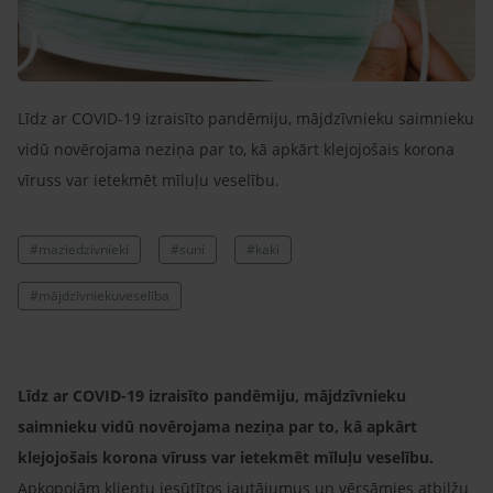
Līdz ar COVID-19 izraisīto pandēmiju, mājdzīvnieku saimnieku
vidū novērojama neziņa par to, kā apkārt klejojošais korona
vīruss var ietekmēt mīluļu veselību.
#maziedzivnieki
#suni
#kaki
#mājdzīvniekuveselība
Līdz ar COVID-19 izraisīto pandēmiju, mājdzīvnieku
saimnieku vidū novērojama neziņa par to, kā apkārt
klejojošais korona vīruss var ietekmēt mīluļu veselību.
Apkopojām klientu iesūtītos jautājumus un vērsāmies atbilžu