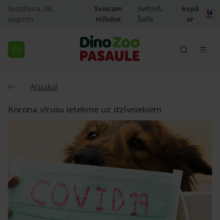
Sestdiena, 08.
Sveicam
Svētiņš,
kopā
augusts
mīluļus
Šalle
ar
Atpakaļ
Korona vīrusu ietekme uz dzīvniekiem