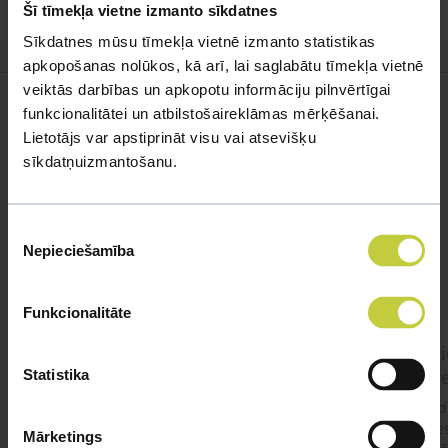
Šī tīmekļa vietne izmanto sīkdatnes
speciālistiem, zvanot pa tālr.
67327923
.
Sīkdatnes mūsu tīmekļa vietnē izmanto statistikas
apkopošanas nolūkos, kā arī, lai saglabātu tīmekļa vietnē
veiktās darbības un apkopotu informāciju pilnvērtīgai
funkcionalitātei un atbilstošaireklāmas mērķēšanai.
Lietotājs var apstiprināt visu vai atsevišķu
Līdzīgi jautājumi
sīkdatņuizmantošanu.
Mūsu eksperti spēs atbildēt uz jebkuru Jūsu jautājumu
Piekrišanas
Nepieciešamība
UZDOT JAUTĀJUMU
izvēle
Funkcionalitāte
Kurā audzētavā nopirkt tīršķirnes
Ko i
Amerikāņu Stadforšīras terjera
agr
Statistika
kucēnu?
Labdi
agre
Labdien, Kurā audzētavā nopirkt tīršķirnes
Mārketings