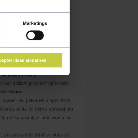
s, tādējādi palīdzot dzesēt asinis,
Mārketings
irs nespēj nodrošināt adekvātu
kt uzkrāt siltumu ātrāk, nekā tas
ilvēkam (vidēji 38–39 grādi), tādēļ
eptēt visas sīkdatnes
arstumā?
t par dažiem grādiem var izraisīt
pieciešama:
okseri vai pekinieši ir specifiska
sēšanās veids, šo šķirņu pārstāvjiem
dēļ pat īsa pastaiga saulē viņiem var
a, kas karstumā strādā ar dubultu