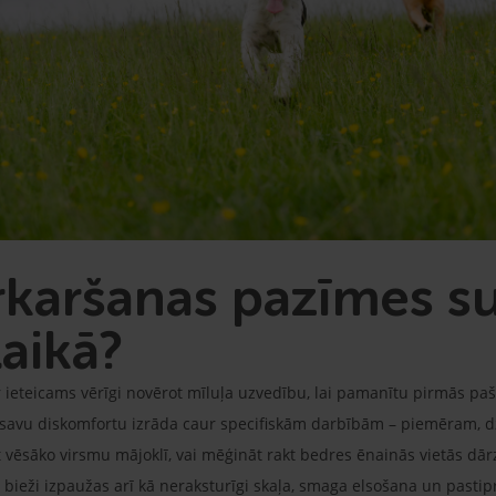
ārkaršanas pazīmes s
laikā?
ieteicams vērīgi novērot mīluļa uzvedību, lai pamanītu pirmās paš
savu diskomfortu izrāda caur specifiskām darbībām – piemēram, dzī
t vēsāko virsmu mājoklī, vai mēģināt rakt bedres ēnainās vietās dārz
eži izpaužas arī kā neraksturīgi skaļa, smaga elsošana un pastipri