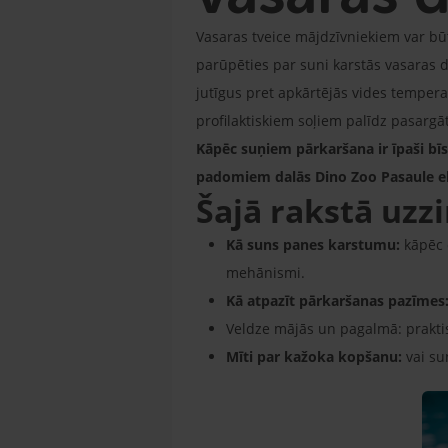
Vasaras tveice mājdzīvniekiem var būt 
parūpēties par suni karstās vasaras di
jutīgus pret apkārtējās vides tempe
profilaktiskiem soļiem palīdz pasarg
Kāpēc suņiem pārkaršana ir īpaši bīs
padomiem dalās Dino Zoo Pasaule ek
Šajā rakstā uzzi
Kā suns panes karstumu:
kāpēc 
mehānismi.
Kā atpazīt pārkaršanas pazīmes
Veldze mājās un pagalmā: praktis
Mīti par kažoka kopšanu:
vai sun