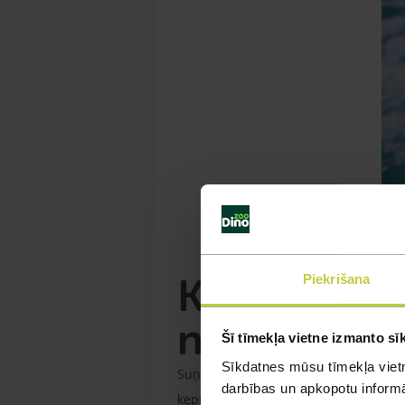
Kā suņi svī
Piekrišana
nekā cilvē
Šī tīmekļa vietne izmanto sī
Sīkdatnes mūsu tīmekļa vietn
Suņu fizioloģiskā uzbūve būtiski atšķi
darbības un apkopotu informāc
ķepu spilventiņiem, ar to nav pietiek