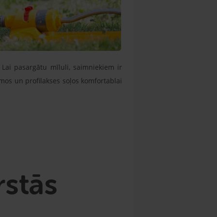
 Lai pasargātu mīluli, saimniekiem ir
mos un profilakses soļos komfortablai
rstās