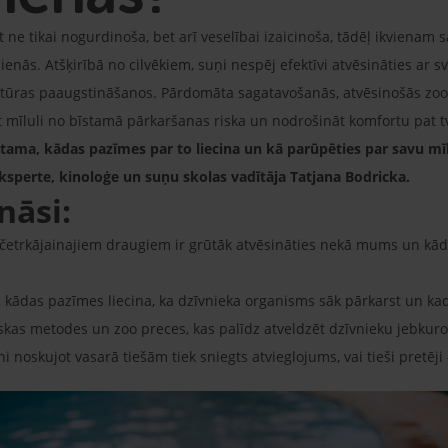
ne tikai nogurdinoša, bet arī veselībai izaicinoša, tādēļ ikvienam sa
enās. Atšķirībā no cilvēkiem, suņi nespēj efektīvi atvēsināties ar s
ratūras paaugstināšanos. Pārdomāta sagatavošanās, atvēsinošās zo
āt mīluli no bīstamā pārkaršanas riska un nodrošināt komfortu pat
tama, kādas pazīmes par to liecina un kā parūpēties par savu mīlu
sperte, kinoloģe un suņu skolas vadītāja Tatjana Bodricka.
nāsi:
četrkājainajiem draugiem ir grūtāk atvēsināties nekā mums un kādi
:
kādas pazīmes liecina, ka dzīvnieka organisms sāk pārkarst un kad i
kas metodes un zoo preces, kas palīdz atveldzēt dzīvnieku jebkuro
i noskujot vasarā tiešām tiek sniegts atvieglojums, vai tieši pretēji