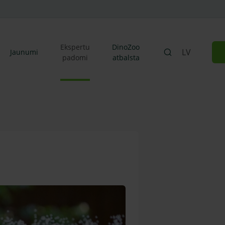
Ekspertu
DinoZoo
LV
Jaunumi
padomi
atbalsta