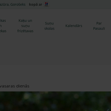
azūra, Gorošeks
kopā ar
ikas
Kaķu un
Suņu
Par
n
suņu
Kalendārs
skolas
Pasauli
ekas
frizētavas
 vasaras dienās