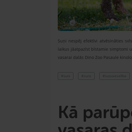
Suņi nespēj efektīvi atvēsināties sv
laikus jāatpazīst bīstamie simptomi 
vasarai dalās Dino Zoo Pasaule kinol
#suni
#suns
#suņuveselība
Kā parūpē
vasaras 