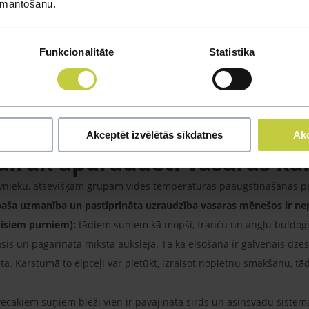
izmantošanu.
b elsošana, kuras laikā mitrums iztvaiko no mēles un elpceļu gļotāda
Funkcionalitāte
Statistika
a vai vide ir ļoti mitra, šis iztvaikošanas process palēninās un va
sināšana kļūst par saimnieka uzdevumu, jo mīluļa organisms var sā
rīgi saprast, ka suņa normālā ķermeņa temperatūra ir augstāka nekā c
dzinoši neliela.
Akceptēt izvēlētās sīkdatnes
Akc
svairāk apdraudēti vasaras k
īvnieku, atsevišķām grupām vides temperatūras paaugstināšanās pa
paša uzmanība un pastiprināta uzraudzība vasaras mēnešos ir ne
 īsiem purniem):
tādiem suņiem kā mopši, franču un angļu buldogi, b
sis un pagarināta mīkstā aukslēja. Tā kā elsošana ir galvenais dze
āta. Karstumā to elpceļi var pietūkt, izraisot nopietnu smakšanu, tā
ecākiem suņiem bieži vien ir pavājināta sirds un asinsvadu sistēm