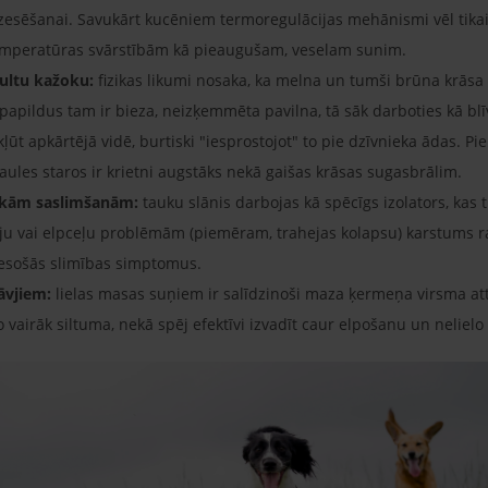
 dzesēšanai. Savukārt kucēniem termoregulācijas mehānismi vēl tika
 temperatūras svārstībām kā pieaugušam, veselam sunim.
bultu kažoku:
fizikas likumi nosaka, ka melna un tumši brūna krāsa
 papildus tam ir bieza, neizķemmēta pavilna, tā sāk darboties kā blīv
ļūt apkārtējā vidē, burtiski "iesprostojot" to pie dzīvnieka ādas.
saules staros ir krietni augstāks nekā gaišas krāsas sugasbrālim.
iskām saslimšanām:
tauku slānis darbojas kā spēcīgs izolators, kas t
ēju vai elpceļu problēmām (piemēram, trahejas kolapsu) karstums r
 esošās slimības simptomus.
āvjiem:
lielas masas suņiem ir salīdzinoši maza ķermeņa virsma att
vairāk siltuma, nekā spēj efektīvi izvadīt caur elpošanu un neliel