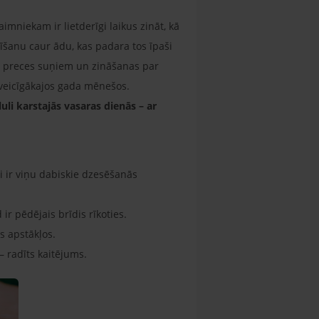
imniekam ir lietderīgi laikus zināt, kā
vīšanu caur ādu, kas padara tos īpaši
o preces suņiem un zināšanas par
 tveicīgākajos gada mēnešos.
li karstajās vasaras dienās – ar
 ir viņu dabiskie dzesēšanās
r pēdējais brīdis rīkoties.
s apstākļos.
 – radīts kaitējums.