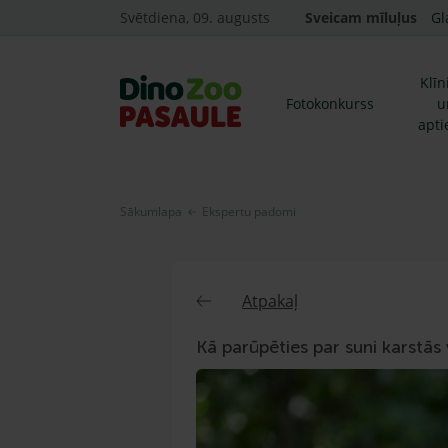
Svētdiena, 09. augusts
Sveicam mīluļus
Gl
Klīn
Fotokonkurss
u
apti
Sākumlapa
Ekspertu padomi
Atpakaļ
Kā parūpēties par suni karstās