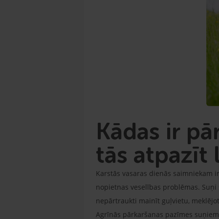
Kādas ir p
tās atpazīt 
Karstās vasaras dienās saimniekam ir 
nopietnas veselības problēmas. Suņi 
nepārtraukti mainīt guļvietu, meklējo
Agrīnās pārkaršanas pazīmes suņiem bi