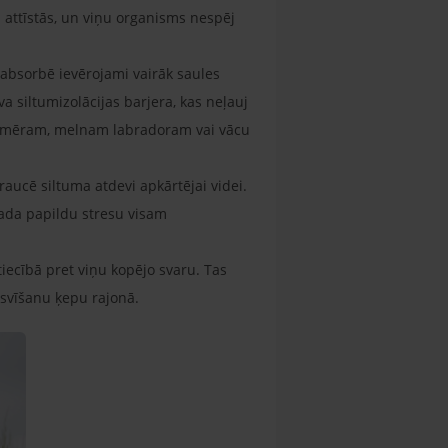
i attīstās, un viņu organisms nespēj
 absorbē ievērojami vairāk saules
a siltumizolācijas barjera, kas neļauj
 Piemēram, melnam labradoram vai vācu
raucē siltuma atdevi apkārtējai videi.
ada papildu stresu visam
iecībā pret viņu kopējo svaru. Tas
o svīšanu ķepu rajonā.