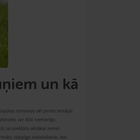
uņiem un kā
sajūtas izmaiņas vēl pirms iestājas
vnieks var kļūt nemierīgs,
ā, lai piekļūtu vēsākai zemei.
nāta, staipīga siekalošanās, kas