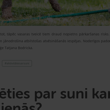
īstot, tāpēc vasaras tveicē tiem draud nopietns pārkaršanas risks.
un jānodrošina atbilstošas atvēsināšanās iespējas. Noderīgos pado
oģe Tatjana Bodricka.
#aktivitātesarsuni
ties par suni ka
dienās?