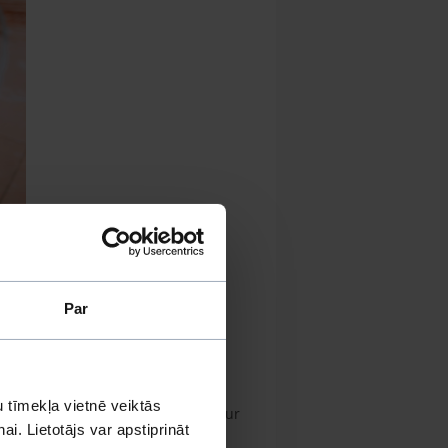
 grūtāk
Par
 tīmekļa vietnē veiktās
neliels daudzums sviedru izdalās caur
i. Lietotājs var apstiprināt
ņa laikā. Galvenais atvēsināšanās