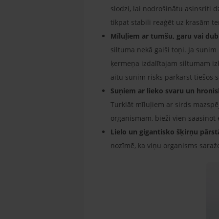
slodzi, lai nodrošinātu asinsriti
tikpat stabili reaģēt uz krasām
Mīluļiem ar tumšu, garu vai du
siltuma nekā gaiši toņi. Ja sunim
ķermeņa izdalītajam siltumam izk
aitu sunim risks pārkarst tiešos 
Suņiem ar lieko svaru un hron
Turklāt mīluļiem ar sirds mazsp
organismam, bieži vien saasinot
Lielo un gigantisko šķirņu pārst
nozīmē, ka viņu organisms saražo 