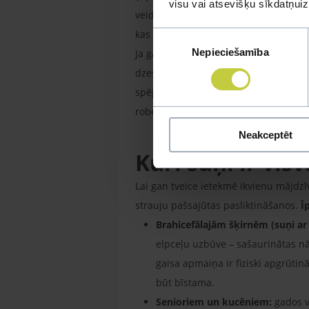
visu vai atsevišķu sīkdatņu
veids suņiem ir intensīva elpošana je
kas cirkulē caur šīm zonām.
Piekrišanas
Nepieciešamība
izvēle
Ja gaisa temperatūra kļūst pārāk augst
dzesēšanu. Šādos apstākļos suņa atvē
spēj to atdot apkārtējai videi. Ir sva
robeža līdz kritiskam stāvoklim ir salī
Neakceptēt
Kuri suņi ir vi
Lai gan tveice ietekmē ikvienu mājdz
strauju pašsajūtas pasliktināšanos.
Ī
Brahicefālajām šķirnēm (suņi ar
elpceļu uzbūve – sašaurinātas nā
gaisa apmaiņa ir fiziski apgrūtin
būt bīstama.
Senioriem un kucēniem:
gados v