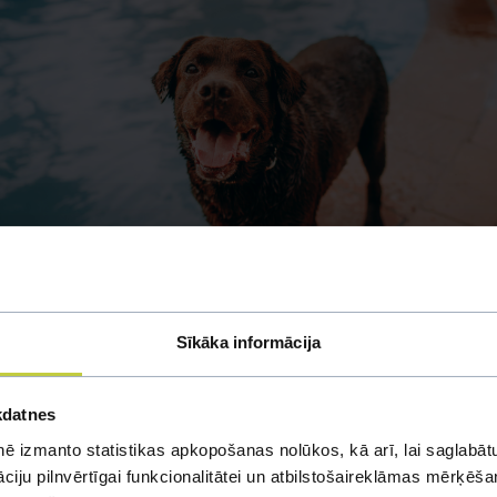
st un kāpēc viņiem ir
Sīkāka informācija
kiem?
kdatnes
ē izmanto statistikas apkopošanas nolūkos, kā arī, lai saglabātu
ras no cilvēka, jo viņiem praktiski nav sviedru dziedzeru. Lai gan 
iju pilnvērtīgai funkcionalitātei un atbilstošaireklāmas mērķēšana
ami, lai būtiski ietekmētu kopējo ķermeņa temperatūru karstuma viļ