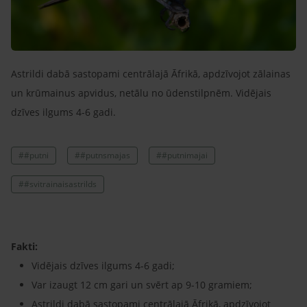
Astrildi dabā sastopami centrālajā Āfrikā, apdzīvojot zālainas
un krūmainus apvidus, netālu no ūdenstilpnēm. Vidējais
dzīves ilgums 4-6 gadi.
##putni
##putnsmajas
##putnimajai
##svitrainaisastrilds
Fakti:
Vidējais dzīves ilgums 4-6 gadi;
Var izaugt 12 cm gari un svērt ap 9-10 gramiem;
Astrildi dabā sastopami centrālajā Āfrikā, apdzīvojot