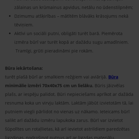
zālainas un krūmainus apvidus, netālu no ūdenstilpnēm;
Dzimumu atšķirības – mātītēm blāvāks krāsojums nekā
tēviņiem.
Aktīvi un sociāli putni, obligāti turēt barā. Piemērota
izmēra būrī var turēt kopā ar dažādu sugu amadīniem.
Tramīgi, grūti pieradināmi pie rokām.
Būra iekārtošana:
turēt plašā būrī ar smalkiem režģiem vai aviārijā.
Būra
minimālie izmēri 70x40x75 cm un lielāku.
Būris jāizvēlas
plašs, ar iespēju palidot. Būri nepieciešams aprīkot ar dažāda
resnuma koka un virvju laktām. Laktām jābūt izvietotām tā, lai
putniem viegli pārlidot no vienas uz nākamo. Ieteicams būrī
salikt arī dažādu izmēru lapukoka zarus. Būrī var izvietot
šūpolītes un rotaļlietas, kā arī ievietot astrildiem paredzētas
ligzdiņas, nodrošinot putnus arī ar ligzdas materiālu,