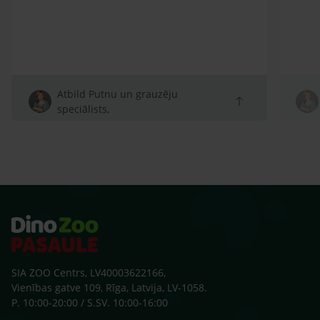
Atbild Putnu un grauzēju
speciālists,
SIA ZOO Centrs, LV40003622166,
Vienības gatve 109, Rīga, Latvija, LV-1058.
P. 10:00-20:00 / S.SV. 10:00-16:00