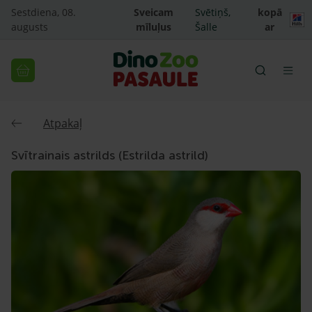
Sestdiena, 08.
Sveicam
Svētiņš,
kopā
augusts
mīluļus
Šalle
ar
Atpakaļ
Svītrainais astrilds (Estrilda astrild)