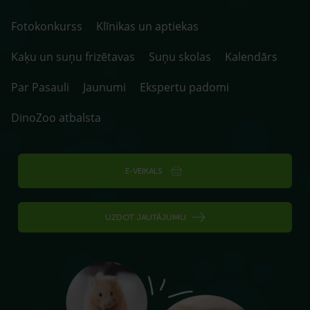
Fotokonkurss
Klīnikas un aptiekas
Kaķu un suņu frizētavas
Suņu skolas
Kalendārs
Par Pasauli
Jaunumi
Ekspertu padomi
DinoZoo atbalsta
E-VEIKALS
UZDOT JAUTĀJUMU