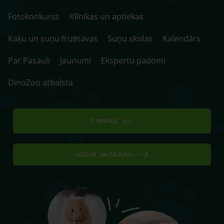
Fotokonkurss
Klīnikas un aptiekas
Kaķu un suņu frizētavas
Suņu skolas
Kalendārs
Par Pasauli
Jaunumi
Ekspertu padomi
DinoZoo atbalsta
E-VEIKALS
UZDOT JAUTĀJUMU