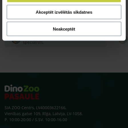
Akceptēt izvēlētās sīkdatnes
Neakceptēt
Atbild Putnu un grauzēju
speciālists,
SIA ZOO Centrs, LV40003622166,
Vienības gatve 109, Rīga, Latvija, LV-1058.
P. 10:00-20:00 / S.SV. 10:00-16:00