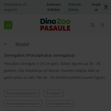
Piektdiena, 07.
Sveicam
Petarde,
kopā
augusts
mīluļus
Ziema
ar
Atpakaļ
Senegāles (Poicephalus senegalus)
Pieaudzis Senegals ir 25 cm garš. Dzīves ilgums ap 30 - 35
gadiem. Olu inkubācija 28 dienas. Putnēni izšķiļas klāti ar
gaišu pūku un akli. Pēc 40 - 50 dienām putnēni pamet ligzdu.
#senegalaspapagailis
#senegals
#senegalaraksturojums
#sengalabariba