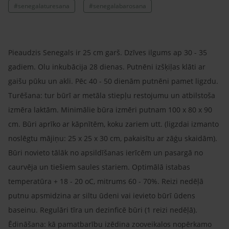
#senegalaturesana
#senegalabarosana
Pieaudzis Senegals ir 25 cm garš. Dzīves ilgums ap 30 - 35
gadiem. Olu inkubācija 28 dienas. Putnēni izšķiļas klāti ar
gaišu pūku un akli. Pēc 40 - 50 dienām putnēni pamet ligzdu.
Turēšana: tur būrī ar metāla stiepļu restojumu un atbilstoša
izmēra laktām. Minimālie būra izmēri putnam 100 x 80 x 90
cm. Būri aprīko ar kāpnītēm, koku zariem utt. (ligzdai izmanto
noslēgtu mājiņu: 25 x 25 x 30 cm, pakaisītu ar zāģu skaidām).
Būri novieto tālāk no apsildīšanas ierīcēm un pasargā no
caurvēja un tiešiem saules stariem. Optimālā istabas
temperatūra + 18 - 20 oC, mitrums 60 - 70%. Reizi nedēļā
putnu apsmidzina ar siltu ūdeni vai ievieto būrī ūdens
baseinu. Regulāri tīra un dezinficē būri (1 reizi nedēļā).
Ēdināšana: kā pamatbarību izēdina zooveikalos nopērkamo