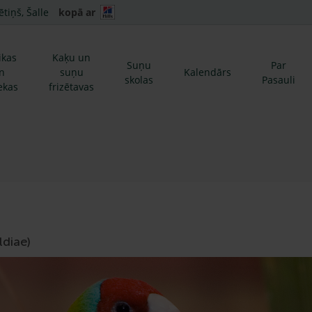
ētiņš, Šalle
kopā ar
ikas
Kaķu un
Suņu
Par
n
suņu
Kalendārs
skolas
Pasauli
ekas
frizētavas
ldiae)