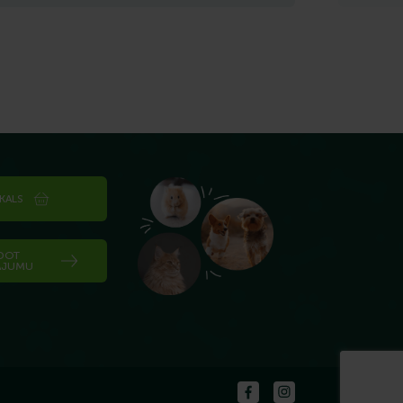
IKALS
DOT
ĀJUMU