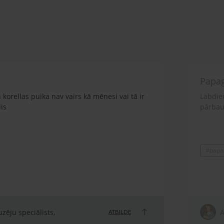
Papag
n korellas puika nav vairs kā mēnesi vai tā ir
Labdien
is
pārbaud
#papag
zēju speciālists,
A
ATBILDE