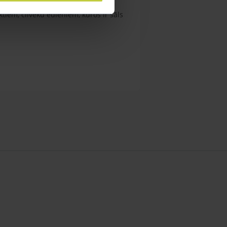
tiem, cilvēku ēdieniem, kuros ir sāls