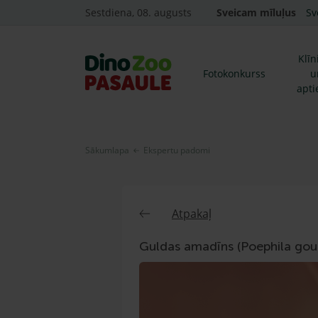
Sestdiena, 08. augusts
Sveicam mīluļus
Sv
Klīn
Fotokonkurss
u
apti
Sākumlapa
Ekspertu padomi
Atpakaļ
Guldas amadīns (Poephila gou