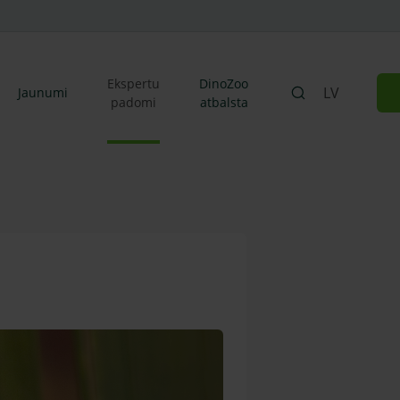
Ekspertu
DinoZoo
LV
Jaunumi
padomi
atbalsta