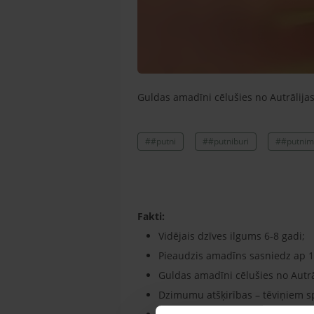
Guldas amadīni cēlušies no Autrālijas
##putni
##putniburi
##putnim
Fakti:
Vidējais dzīves ilgums 6-8 gadi;
Pieaudzis amadīns sasniedz ap 1
Guldas amadīni cēlušies no Autrā
Dzimumu atšķirības – tēviņiem s