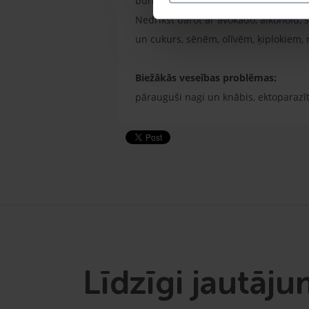
burkāniem, gurķiem u.c. Svaigajai ba
Nedrīkst barot ar avokado, alkoholu, 
un cukurs, sēnēm, olīvēm, ķiplokiem,
Biežākās veseības problēmas:
pārauguši nagi un knābis, ektoparazīt
Līdzīgi jautāju