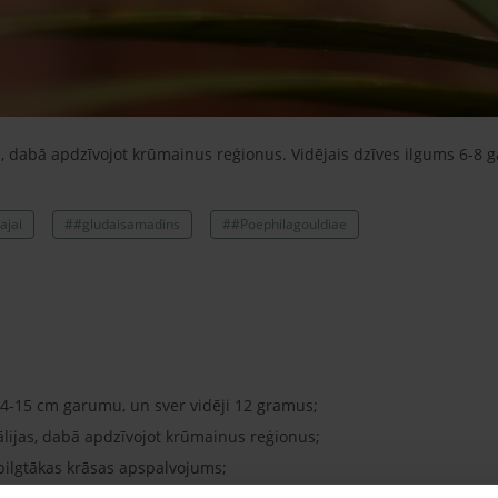
, dabā apdzīvojot krūmainus reģionus. Vidējais dzīves ilgums 6-8 g
ajai
##gludaisamadins
##Poephilagouldiae
4-15 cm garumu, un sver vidēji 12 gramus;
lijas, dabā apdzīvojot krūmainus reģionus;
pilgtākas krāsas apspalvojums;