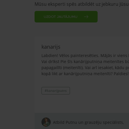
Mūsu eksperti spēs atbildēt uz jebkuru Jūs
UZDOT JAUTĀJUMU
kanarijs
Labdien! Vēlos painteresēties. Mājās ir viens 
Vai drīkst Pie šīs kanārijputniņa meitenītes b
papagailīti (meitenīti). Vai arī iesakiet, kādu 
kopā likt ar kanārijputniņa meitenīti? Paldies!
#kanarijputns
Atbild Putnu un grauzēju speciālists,