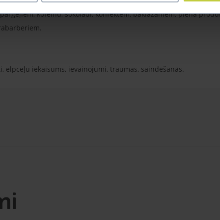
rībai jāsastāda 20% no ikdienas barības devas.
sparģeļiem, kofeīnu, šokolādi, konfektēm, baklažāniem, piena produk
 rabarberiem.
i, elpceļu iekaisums, ievainojumi, traumas, saindēšanās.
mi