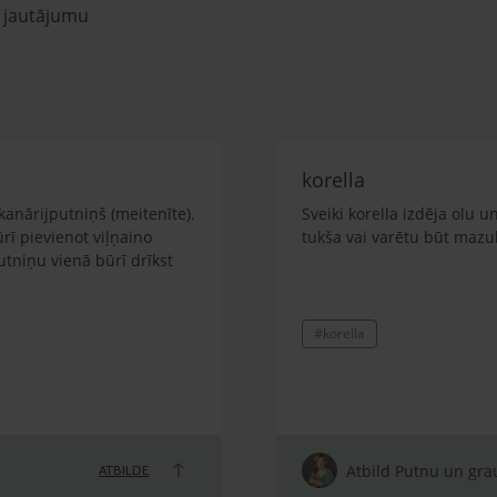
u jautājumu
korella
kanārijputniņš (meitenīte).
Sveiki korella izdēja olu u
ūrī pievienot viļņaino
tukša vai varētu būt mazul
putniņu vienā būrī drīkst
#korella
Atbild Putnu un grau
ATBILDE