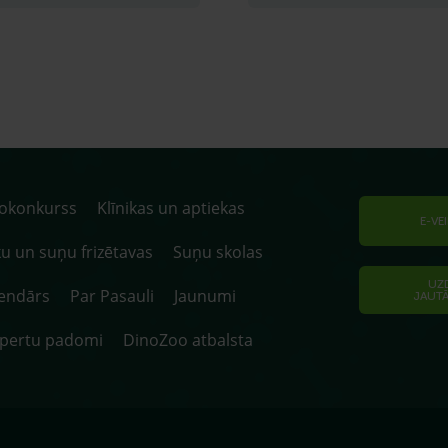
tokonkurss
Klīnikas un aptiekas
E-VE
u un suņu frizētavas
Suņu skolas
UZ
endārs
Par Pasauli
Jaunumi
JAUT
spertu padomi
DinoZoo atbalsta