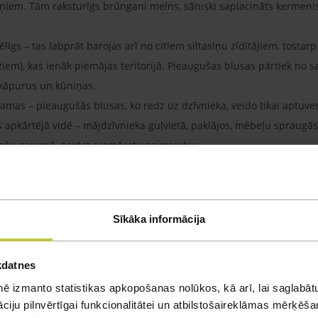
uņiem. Tām raksturīgs brūngani melns, sāniski saplacināts ķermenis, 
vēlīgs – tas labprāt barojas arī no citiem siltasiņu zīdītājiem, tosta
iem), kas ienāk piemājas teritorijā. Pieaugušas blusas pārtiek no 
s, kāpurus un kūniņas.
ojamas – pieaugušās blusas, ko redz uz dzīvnieka, veido tikai aptuve
s apkārtējā vidē – mājdzīvnieka guļvietā, paklājos, mēbeļu spraugās
nešu garumā, gaidot piemērotu saimnieku.
Sīkāka informācija
kdatnes
ē izmanto statistikas apkopošanas nolūkos, kā arī, lai saglabātu
iju pilnvērtīgai funkcionalitātei un atbilstošaireklāmas mērķēšana