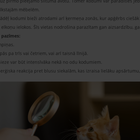
 uz pirmo pieejamo siltuma avotu. Tomēr kodumi var parādīties jeb
 mīkstajām mēbelēm.
s, tādēļ kodumi bieži atrodami arī ķermeņa zonās, kur apģērbs ciešā
 elkoņu ielokos. Šīs vietas nodrošina parazītam gan aizsardzību, ga
s pazīmes:
mpiņas.
ās pa trīs vai četriem, vai arī taisnā līnijā.
 nieze var būt intensīvāka nekā no odu kodumiem.
alerģiska reakcija pret blusu siekalām, kas izraisa lielāku apsārtum