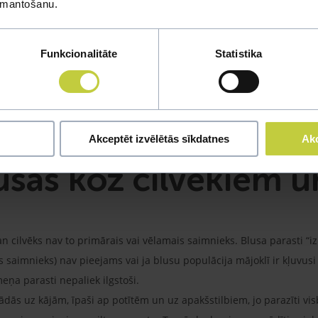
izmantošanu.
Funkcionalitāte
Statistika
Akceptēt izvēlētās sīkdatnes
Akc
usas kož cilvēkiem un
 gan cilvēks nav to primārais vai vēlamais saimnieks. Blusa parasti “
s saimnieks) nav pieejams vai ja blusu populācija mājoklī ir kļuvusi ļ
eņa parasti nepaliek ilgstoši.
dās uz kājām, īpaši ap potītēm un uz apakšstilbiem, jo parazīti vi