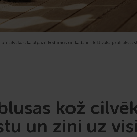
d arī cilvēkus, kā atpazīt kodumus un kāda ir efektīvākā profilakse, 
blusas kož cilvē
kstu un zini uz vi