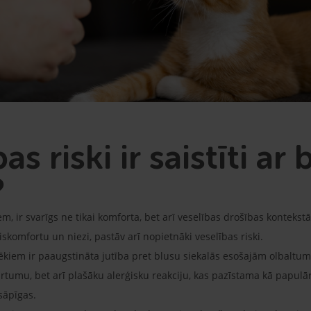
as riski ir saistīti ar
?
m, ir svarīgs ne tikai komforta, bet arī veselības drošības kontekstā
iskomfortu un niezi, pastāv arī nopietnāki veselības riski.
kiem ir paaugstināta jutība pret blusu siekalās esošajām olbaltumvi
sārtumu, bet arī plašāku alerģisku reakciju, kas pazīstama kā pap
sāpīgas.