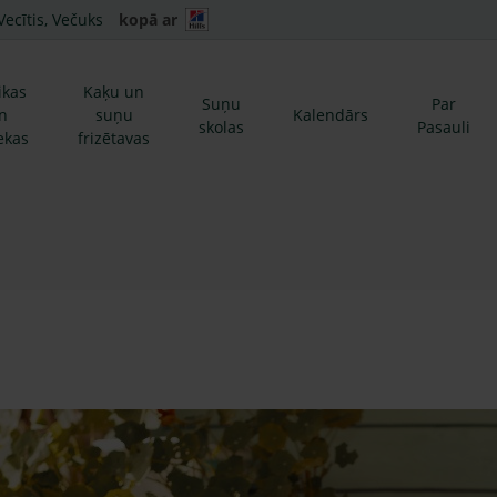
Vecītis, Večuks
kopā ar
ikas
Kaķu un
Suņu
Par
n
suņu
Kalendārs
skolas
Pasauli
ekas
frizētavas