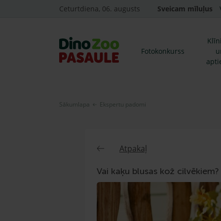
Ceturtdiena, 06. augusts
Sveicam mīluļus
Klīn
Fotokonkurss
u
apti
Sākumlapa
Ekspertu padomi
Atpakaļ
Vai kaķu blusas kož cilvēkiem?