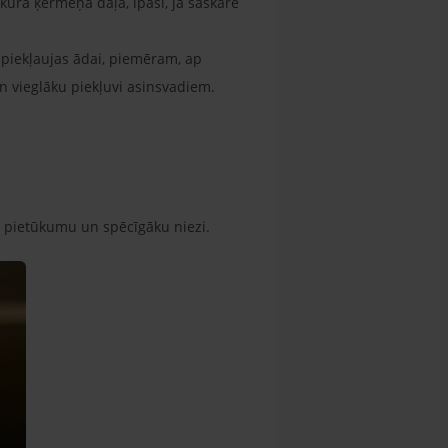
kurā ķermeņa daļā, īpaši, ja saskare
k piekļaujas ādai, piemēram, ap
n vieglāku piekļuvi asinsvadiem.
u, pietūkumu un spēcīgāku niezi.