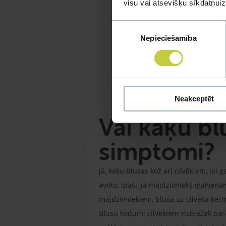
visu vai atsevišķu sīkdatņu
Piekrišanas
Nepieciešamība
izvēle
Neakceptēt
Vai kaķu bl
simptomi?
Jā, kaķu blusas kož arī cilvēkiem, lai
avotu, īpaši, ja mājdzīvnieks (galvenai
mājdzīvniekiem, blusa uz cilvēka ķerm
Blusu kodumi cilvēkiem visbiežāk parā