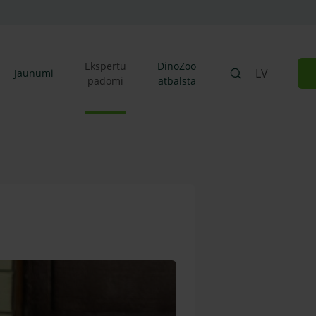
Ekspertu
DinoZoo
LV
Jaunumi
padomi
atbalsta