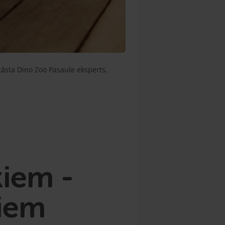
stāsta Dino Zoo Pasaule eksperts,
kiem -
siem