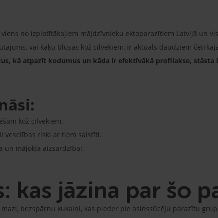
 viens no izplatītākajiem mājdzīvnieku ektoparazītiem Latvijā un vi
jautājums, vai kaķu blusas kož cilvēkiem, ir aktuāls daudziem četrk
ēkus, kā atpazīt kodumus un kāda ir efektīvākā profilakse, stāsta
nāsi:
iešām kož cilvēkiem.
veselības riski ar tiem saistīti.
 un mājokļa aizsardzībai.
: kas jāzina par šo p
r mazi, bezspārnu kukaiņi, kas pieder pie asinssūcēju parazītu grup