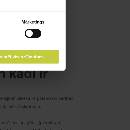
Mārketings
eptēt visas sīkdatnes
 kādi ir
izmēģina” cilvēku kā potenciālo barības
oti liela. Atšķirībā no
sbiežāk lec no grīdas (piemēram,