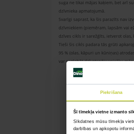
suga ne tikai mājas kaķiem, bet arī s
dzīvnieka apmatojumā.
Svarīgi saprast, ka šis parazīts nav iz
dzīvniekiem (piemēram, lapsām vai ež
dzīves cikls ir sarežģīts, ietverot ola
Tieši šis cikls padara tās grūti apkar
95 % (olas, kāpuri un kūniņas) atroda
var saglabāt dzīvotspēju vairāku mē
Piekrišana
Šī tīmekļa vietne izmanto sī
Sīkdatnes mūsu tīmekļa vietn
darbības un apkopotu informāc