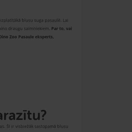
sizplatītākā blusu suga pasaulē. Lai
ājaino draugu saimniekiem.
Par to, vai
 Dino Zoo Pasaule eksperts,
arazītu?
as. Šī ir visbiežāk sastopamā blusu