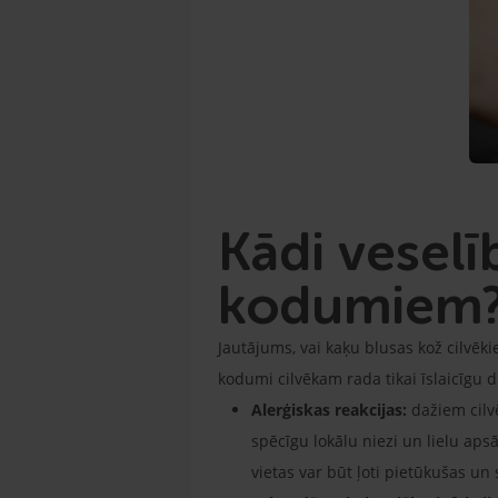
Kādi veselīb
kodumiem
Jautājums, vai kaķu blusas kož cilvēkie
kodumi cilvēkam rada tikai īslaicīgu d
Alerģiskas reakcijas:
dažiem cilvē
spēcīgu lokālu niezi un lielu ap
vietas var būt ļoti pietūkušas un 