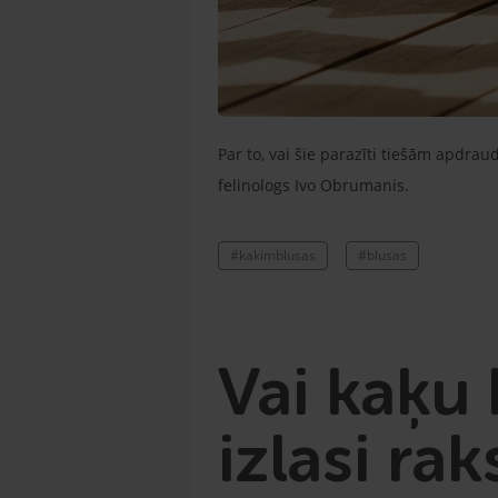
Par to, vai šie parazīti tiešām apdrau
felinologs Ivo Obrumanis.
#kakimblusas
#blusas
Vai kaķu 
izlasi ra