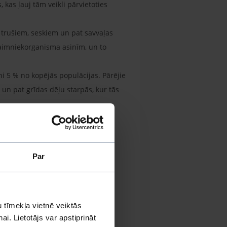
kas ļauj tām veikli pārvietoties
rp trušiem, seskiem un pat savvaļas
saimniekorganisma asinīm, un to
ni 5 % no kopējās populācijas. Pārējie
 un pat grīdas dēļu starpās, kur tās
Par
 tīmekļa vietnē veiktās
i. Lietotājs var apstiprināt