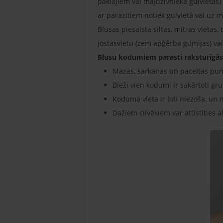
paklājiem vai mājdzīvnieka guļvietas)
ar parazītiem notiek guļvietā vai uz
Blusas piesaista siltas, mitras vieta
jostasvietu (zem apģērba gumijas) vai
Blusu kodumiem parasti raksturīgā
Mazas, sarkanas un paceltas pu
Bieži vien kodumi ir sakārtoti grup
Koduma vieta ir ļoti niezoša, un
Dažiem cilvēkiem var attīstīties 