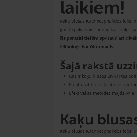
laikiem!
Kaķu blusas (Ctenocephalides felis) ir
gan to galvenais saimnieks ir kaķis, 
šie parazīti tiešām apdraud arī cilv
felinologs Ivo Obrumanis.
Šajā rakstā uzzi
Kas ir kaķu blusas un vai tās pat
Kā atpazīt blusu kodumus un kādi 
Efektīvākās metodes mājdzīvnieka
Kaķu blusas
Kaķu blusas (Ctenocephalides felis) i