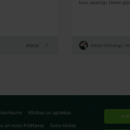
būtu vajadzīgs šādam gāj
Atbild Felinologs, Fe
ATBILDE
tokonkurss
Klīnikas un aptiekas
E-VE
u un suņu frizētavas
Suņu skolas