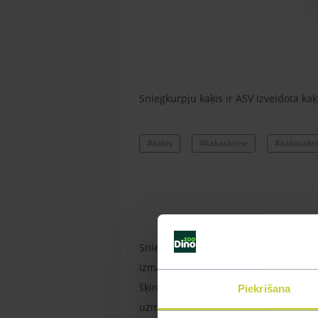
Sniegkurpju kaķis ir ASV izveidota kaķ
#kakis
#kakaskirne
#kakaraks
Sniegkurpju kaķis ir ASV izveidota kaķ
izmantoti Siāmas kaķi un divkrāsainie
šķirnes kaķi ir piemēroti tiem cilvēk
Piekrišana
uzmācīgs, ar pārāk slaidu ķermeni. Arī