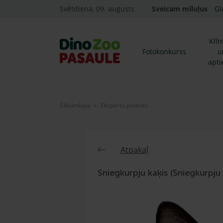
Svētdiena, 09. augusts
Sveicam mīluļus
Gl
Klīn
Fotokonkurss
u
apti
Sākumlapa
Ekspertu padomi
Atpakaļ
Sniegkurpju kaķis (Sniegkurpju 