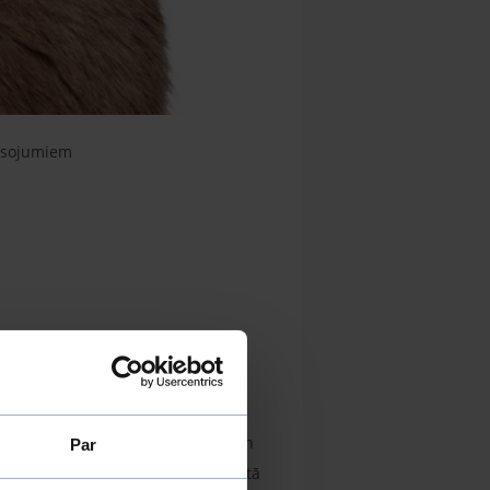
rāsojumiem
rāsojumiem. Šķirnes veidošanai tika
 abu šķirņu kaķu raksturam. Šīs
m Siāmas kaķis šķiet pārāk skaļš un
Par
īmes roņa, šokolādes, zilā un violetā