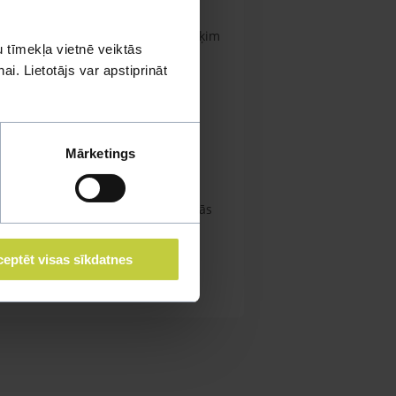
 Amerikas īsspalvaino kaķu. Šim kaķim
 tīmekļa vietnē veiktās
 saglabā rotaļīgumu līdz lielam
i. Lietotājs var apstiprināt
dēļā viņa kažoku izsukāt ar cūkas
Mārketings
as kaķu krāsas.
nmēr ir zilas. Tāpat kā visu citu
balti. Tumšās iezīmes viņiem parādās
eptēt visas sīkdatnes