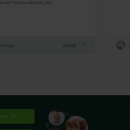
ienam? Kādas vakcīnas utt?
linologs
A
ATBILDE
IKALS