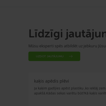
Līdzīgi jautāju
Mūsu eksperti spēs atbildēt uz jebkuru Jūs
UZDOT JAUTĀJUMU
kaķis apēdis plēvi
Ja kaķim gadījies apēst plastiku ,ko ieklāj z
apakšā.Kādas sekas varētu būt?Kā kaķis varētu