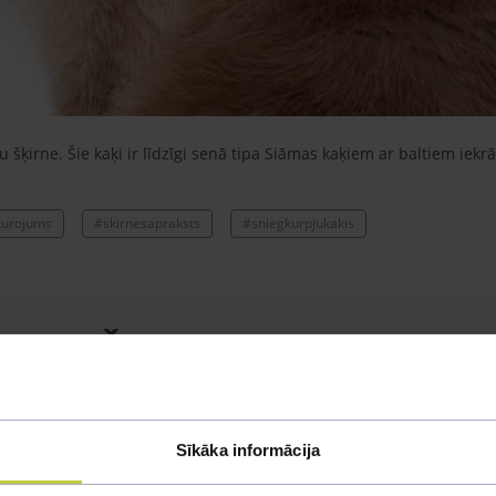
u šķirne. Šie kaķi ir līdzīgi senā tipa Siāmas kaķiem ar baltiem iek
turojums
#skirnesapraksts
#sniegkurpjukakis
Šķirnes apraksts
u šķirne. Šie kaķi ir līdzīgi senā tipa Siāmas kaķiem ar baltiem iek
 Amerikas īsspalvainie kaķi. Sniegkurpju kaķa raksturs ir līdzīgs šo
iem, kuriem patīk asspalvaini kaķi ar Siāmas kaķu iezīmēm, bet kurie
Sīkāka informācija
 mūsdienās ir atļauts krustot Siāmas kaķus, kuriem ir klasiskas iez