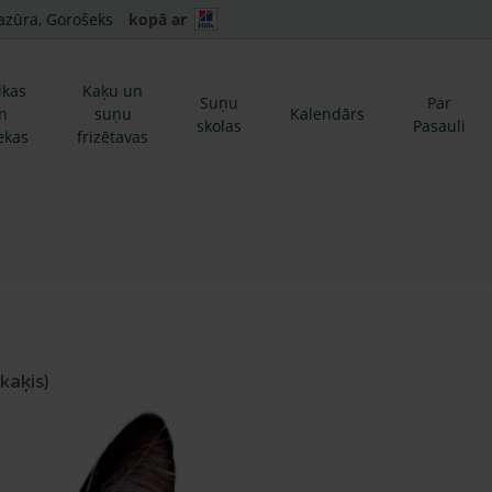
azūra, Gorošeks
kopā ar
ikas
Kaķu un
Suņu
Par
n
suņu
Kalendārs
skolas
Pasauli
ekas
frizētavas
kaķis)