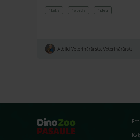
#kakis
#apedis
#plevi
Atbild Veterinārārsts, Veterinārārsts
Fo
Kaķ