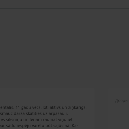
Добрый
ntālis. 11 gadu vecs, ļoti aktīvs un ziņkārīgs.
zšmauc dārzā skatīties uz ārpasauli.
es siksniņu un lēnām radināt viņu iet
 par šādu iespēju varētu būt sajūsmā. Kas