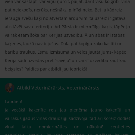
vien var sastapt- var viņu ņurcīt, paijāt, darīt visu ko grib- viņa
pat neiekodīs, nerūks, nešņāks, pilnīgi neko. Bet ja kādreiz
ierauga svešu kaķi no atvērtām ārdurvīm, tā uzreiz ir gatava
aizstāvēt savu teritoriju. Arī Pārsla ir miermīlīgs kaķis, tāpēc jo
vairāk esam šokā par Kerijas uzvedību. Ā un abas ir istabas
kaķenes, laukā nav bijušas. Dala pat kopīgu kaķu kastīti un
barību traukus. Esmu izmisumā un vēlos jautāt jums- kāpēc
Kerija šādi uzvedas pret “savējo” un vai šī uzvedība kaut kad
beigsies? Paldies par atbildi jau iepriekš!
Atbild Veterinārārsts, Veterinārārsts
Labdien!
Ja vecākā kaķenīte reiz jau pieņēma jauno kaķenīti un
vairākus gadus viņas draudzīgi sadzīvoja, tad arī šoreiz dodiet
viņai laiku nomierināties un nākotnē centieties