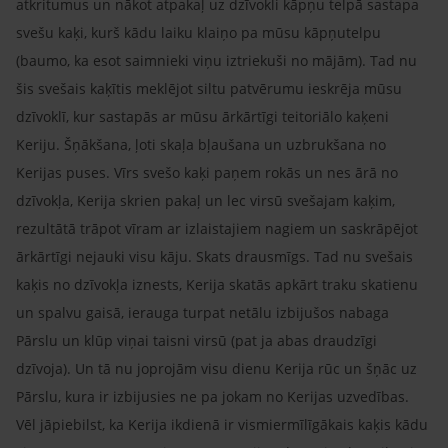
atkritumus un nākot atpakaļ uz dzīvokli kāpņu telpā sastapa
svešu kaķi, kurš kādu laiku klaiņo pa mūsu kāpņutelpu
(baumo, ka esot saimnieki viņu iztriekuši no mājām). Tad nu
šis svešais kaķītis meklējot siltu patvērumu ieskrēja mūsu
dzīvoklī, kur sastapās ar mūsu ārkārtīgi teitoriālo kaķeni
Keriju. Šņākšana, ļoti skaļa bļaušana un uzbrukšana no
Kerijas puses. Vīrs svešo kaķi paņem rokās un nes ārā no
dzīvokļa, Kerija skrien pakaļ un lec virsū svešajam kaķim,
rezultātā trāpot vīram ar izlaistajiem nagiem un saskrāpējot
ārkārtīgi nejauki visu kāju. Skats drausmīgs. Tad nu svešais
kaķis no dzīvokļa iznests, Kerija skatās apkārt traku skatienu
un spalvu gaisā, ierauga turpat netālu izbijušos nabaga
Pārslu un klūp viņai taisni virsū (pat ja abas draudzīgi
dzīvoja). Un tā nu joprojām visu dienu Kerija rūc un šņāc uz
Pārslu, kura ir izbijusies ne pa jokam no Kerijas uzvedības.
Vēl jāpiebilst, ka Kerija ikdienā ir vismiermīlīgākais kaķis kādu