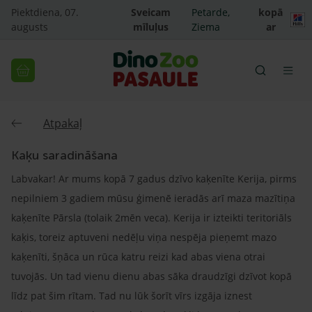
Piektdiena, 07.
Sveicam
Petarde,
kopā
augusts
mīluļus
Ziema
ar
Atpakaļ
Kaķu saradināšana
Labvakar! Ar mums kopā 7 gadus dzīvo kaķenīte Kerija, pirms
nepilniem 3 gadiem mūsu ģimenē ieradās arī maza mazītiņa
kaķenīte Pārsla (tolaik 2mēn veca). Kerija ir izteikti teritoriāls
kaķis, toreiz aptuveni nedēļu viņa nespēja pieņemt mazo
kaķenīti, šņāca un rūca katru reizi kad abas viena otrai
tuvojās. Un tad vienu dienu abas sāka draudzīgi dzīvot kopā
līdz pat šim rītam. Tad nu lūk šorīt vīrs izgāja iznest