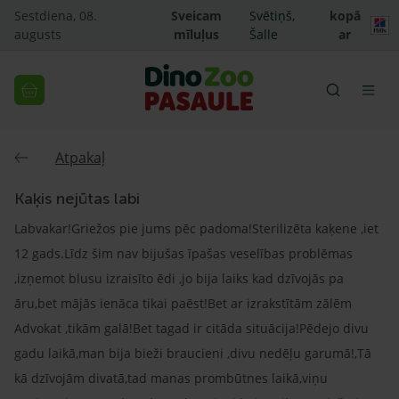
Sestdiena, 08.
Sveicam
Svētiņš,
kopā
augusts
mīluļus
Šalle
ar
Atpakaļ
Kaķis nejūtas labi
Labvakar!Griežos pie jums pēc padoma!Sterilizēta kaķene ,iet
12 gads.Līdz šim nav bijušas īpašas veselības problēmas
,izņemot blusu izraisīto ēdi ,jo bija laiks kad dzīvojās pa
āru,bet mājās ienāca tikai paēst!Bet ar izrakstītām zālēm
Advokat ,tikām galā!Bet tagad ir citāda situācija!Pēdejo divu
gadu laikā,man bija bieži braucieni ,divu nedēļu garumā!,Tā
kā dzīvojām divatā,tad manas prombūtnes laikā,viņu