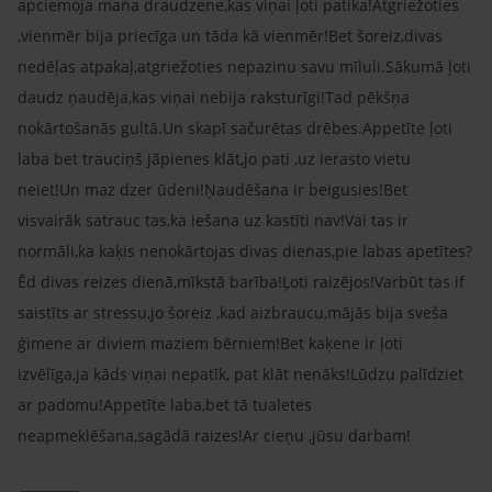
apciemoja mana draudzene,kas viņai ļoti patika!Atgriežoties
,vienmēr bija priecīga un tāda kā vienmēr!Bet šoreiz,divas
nedēļas atpakaļ,atgriežoties nepazinu savu mīluli.Sākumā ļoti
daudz ņaudēja,kas viņai nebija raksturīgi!Tad pēkšņa
nokārtošanās gultā.Un skapī sačurētas drēbes.Appetīte ļoti
laba bet trauciņš jāpienes klāt,jo pati ,uz ierasto vietu
neiet!Un maz dzer ūdeni!Ņaudēšana ir beigusies!Bet
visvairāk satrauc tas,ka iešana uz kastīti nav!Vai tas ir
normāli,ka kaķis nenokārtojas divas dienas,pie labas apetītes?
Ēd divas reizes dienā,mīkstā barība!Ļoti raizējos!Varbūt tas if
saistīts ar stressu,jo šoreiz ,kad aizbraucu,mājās bija sveša
ģimene ar diviem maziem bērniem!Bet kaķene ir ļoti
izvēlīga,ja kāds viņai nepatīk, pat klāt nenāks!Lūdzu palīdziet
ar padomu!Appetīte laba,bet tā tualetes
neapmeklēšana,sagādā raizes!Ar cieņu ,jūsu darbam!