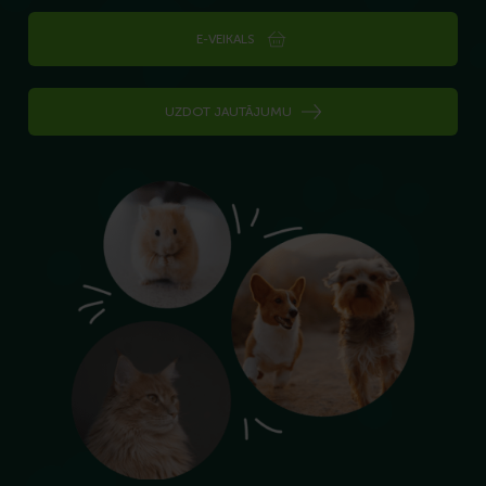
E-VEIKALS
UZDOT JAUTĀJUMU