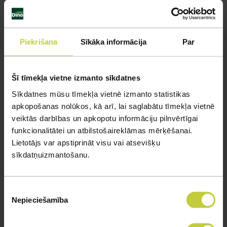
Piekrišana
Sīkāka informācija
Par
Šī tīmekļa vietne izmanto sīkdatnes
Sīkdatnes mūsu tīmekļa vietnē izmanto statistikas
apkopošanas nolūkos, kā arī, lai saglabātu tīmekļa vietnē
veiktās darbības un apkopotu informāciju pilnvērtīgai
funkcionalitātei un atbilstošaireklāmas mērķēšanai.
Lietotājs var apstiprināt visu vai atsevišķu
sīkdatņuizmantošanu.
Piekrišanas
Nepieciešamība
izvēle