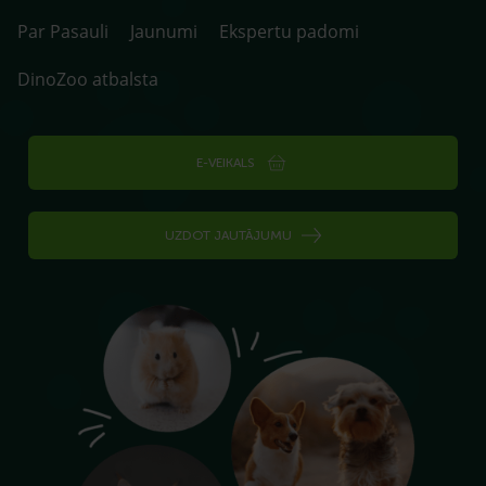
Par Pasauli
Jaunumi
Ekspertu padomi
DinoZoo atbalsta
E-VEIKALS
UZDOT JAUTĀJUMU