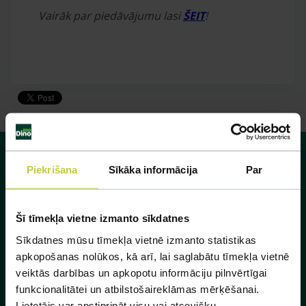
Vairāk par piedāvājumu lasi
ŠEIT
!
-veikalā
Iepērcies Dino Zoo e
Piekrišana
Sīkāka informācija
Par
GOURMET
konservi kaķiem, 4x85 g
Šī tīmekļa vietne izmanto sīkdatnes
Sīkdatnes mūsu tīmekļa vietnē izmanto statistikas
ALU
IET UZ E-VEIK
apkopošanas nolūkos, kā arī, lai saglabātu tīmekļa vietnē
veiktās darbības un apkopotu informāciju pilnvērtīgai
funkcionalitātei un atbilstošaireklāmas mērķēšanai.
APSKATĪT PRECI
Lietotājs var apstiprināt visu vai atsevišķu