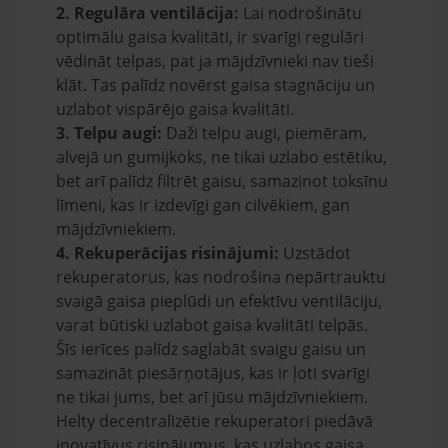
2. Regulāra ventilācija:
Lai nodrošinātu
optimālu gaisa kvalitāti, ir svarīgi regulāri
vēdināt telpas, pat ja mājdzīvnieki nav tieši
klāt. Tas palīdz novērst gaisa stagnāciju un
uzlabot vispārējo gaisa kvalitāti.
3. Telpu augi:
Daži telpu augi, piemēram,
alvejā un gumijkoks, ne tikai uzlabo estētiku,
bet arī palīdz filtrēt gaisu, samazinot toksīnu
līmeni, kas ir izdevīgi gan cilvēkiem, gan
mājdzīvniekiem.
4. Rekuperācijas risinājumi:
Uzstādot
rekuperatorus, kas nodrošina nepārtrauktu
svaigā gaisa pieplūdi un efektīvu ventilāciju,
varat būtiski uzlabot gaisa kvalitāti telpās.
Šīs ierīces palīdz saglabāt svaigu gaisu un
samazināt piesārņotājus, kas ir ļoti svarīgi
ne tikai jums, bet arī jūsu mājdzīvniekiem.
Helty decentralizētie rekuperatori piedāvā
inovatīvus risinājumus, kas uzlabos gaisa