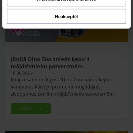
Neakceptēt
Jūnijā Dino Zoo sniedz ķepu 4
mājdzīvnieku patversmēm.
18.06.2026
Jūnijā esam noslēguši “Dino Zoo sniedz ķepu”
kampaņas kārtējo posmu un nogādājuši
ziedojumus četrām mājdzīvnieku patversmēm.
VAIRĀK