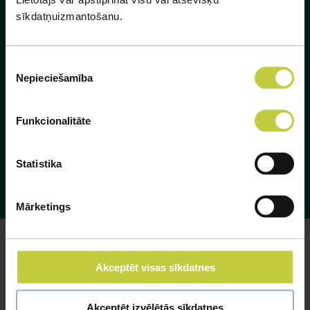
sīkdatņuizmantošanu.
Piekrišanas
Nepieciešamība
izvēle
Funkcionalitāte
Statistika
Mārketings
Akceptēt visas sīkdatnes
Akceptēt izvēlētās sīkdatnes