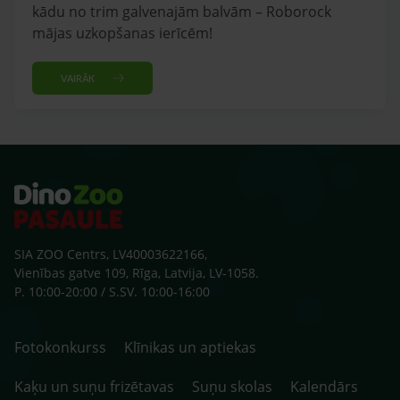
kādu no trim galvenajām balvām – Roborock
mājas uzkopšanas ierīcēm!
VAIRĀK
SIA ZOO Centrs, LV40003622166,
Vienības gatve 109, Rīga, Latvija, LV-1058.
P. 10:00-20:00 / S.SV. 10:00-16:00
Fotokonkurss
Klīnikas un aptiekas
Kaķu un suņu frizētavas
Suņu skolas
Kalendārs