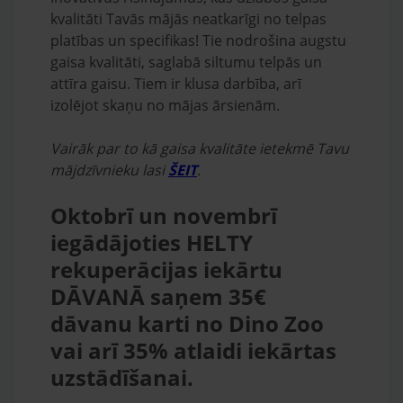
kvalitāti Tavās mājās neatkarīgi no telpas
platības un specifikas! Tie nodrošina augstu
gaisa kvalitāti, saglabā siltumu telpās un
attīra gaisu. Tiem ir klusa darbība, arī
izolējot skaņu no mājas ārsienām.
Vairāk par to kā gaisa kvalitāte ietekmē Tavu
mājdzīvnieku lasi
ŠEIT
.
Oktobrī un novembrī
iegādājoties HELTY
rekuperācijas iekārtu
DĀVANĀ saņem 35€
dāvanu karti no Dino Zoo
vai arī 35% atlaidi iekārtas
uzstādīšanai.