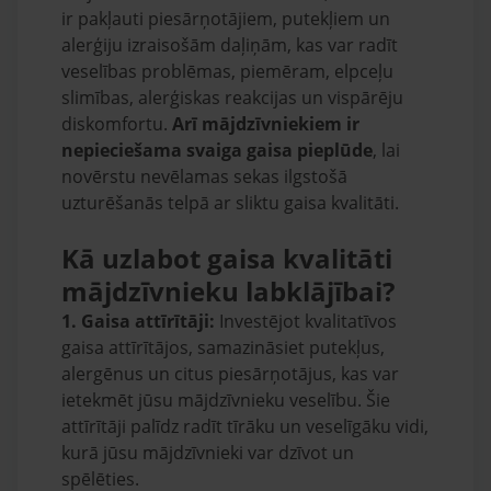
ir pakļauti piesārņotājiem, putekļiem un
alerģiju izraisošām daļiņām, kas var radīt
veselības problēmas, piemēram, elpceļu
slimības, alerģiskas reakcijas un vispārēju
diskomfortu.
Arī mājdzīvniekiem ir
nepieciešama svaiga gaisa pieplūde
, lai
novērstu nevēlamas sekas ilgstošā
uzturēšanās telpā ar sliktu gaisa kvalitāti.
Kā uzlabot gaisa kvalitāti
mājdzīvnieku labklājībai?
1. Gaisa attīrītāji:
Investējot kvalitatīvos
gaisa attīrītājos, samazināsiet putekļus,
alergēnus un citus piesārņotājus, kas var
ietekmēt jūsu mājdzīvnieku veselību. Šie
attīrītāji palīdz radīt tīrāku un veselīgāku vidi,
kurā jūsu mājdzīvnieki var dzīvot un
spēlēties.