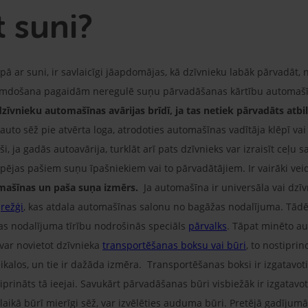
 suni?
 ar suni, ir savlaicīgi jāapdomājas, kā dzīvnieku labāk pārvadāt, 
ikumdošana pagaidām neregulē suņu pārvadāšanas kārtību automašīn
dzīvnieku automašīnas avārijas brīdī, ja tas netiek pārvadāts atb
auto sēž pie atvērta loga, atrodoties automašīnas vadītāja klēpī va
, ja gadās autoavārija, turklāt arī pats dzīvnieks var izraisīt ceļu
ējas pašiem suņu īpašniekiem vai to pārvadātājiem. Ir vairāki veidi
mašīnas un paša suņa izmērs.
Ja automašīna ir universāla vai dzīvn
u
režģi
, kas atdala automašīnas salonu no bagāžas nodalījuma. Tādē
s nodalījuma tīrību nodrošinās speciāls
pārvalks
. Tāpat minēto a
 var novietot dzīvnieka
transportēšanas boksu vai būri
, to nostipri
ikalos, un tie ir dažāda izmēra. Transportēšanas boksi ir izgatavot
tiprināts tā ieejai. Savukārt pārvadāšanas būri visbiežāk ir izgata
laikā būrī mierīgi sēž, var izvēlēties auduma būri. Pretējā gadījum