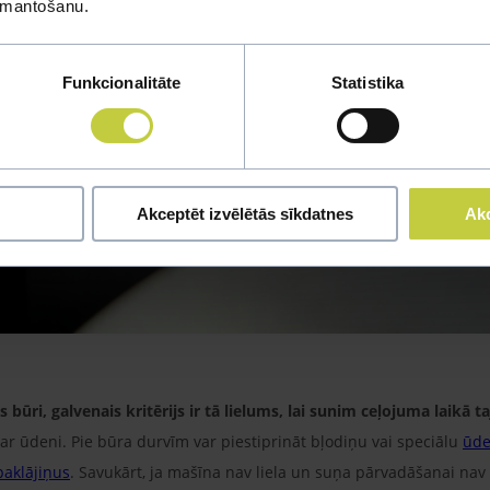
izmantošanu.
Funkcionalitāte
Statistika
Akceptēt izvēlētās sīkdatnes
Akc
ūri, galvenais kritērijs ir tā lielums, lai sunim ceļojuma laikā ta
 ar ūdeni. Pie būra durvīm var piestiprināt bļodiņu vai speciālu
ūde
paklājiņus
. Savukārt, ja mašīna nav liela un suņa pārvadāšanai na