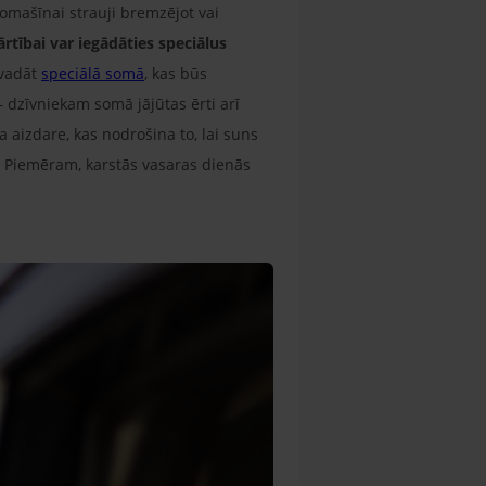
mašīnai strauji bremzējot vai
ārtībai var iegādāties speciālus
rvadāt
speciālā somā
, kas būs
 dzīvniekam somā jājūtas ērti arī
 aizdare, kas nodrošina to, lai suns
 Piemēram, karstās vasaras dienās