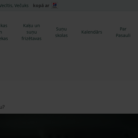
Vecītis, Večuks
kopā ar
ikas
Kaķu un
Suņu
Par
n
suņu
Kalendārs
skolas
Pasauli
ekas
frizētavas
u?