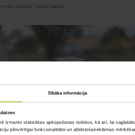
is tiks saplēsts,” stāsta Tatjana.
Sīkāka informācija
kdatnes
ē izmanto statistikas apkopošanas nolūkos, kā arī, lai saglabātu
iju pilnvērtīgai funkcionalitātei un atbilstošaireklāmas mērķēšana