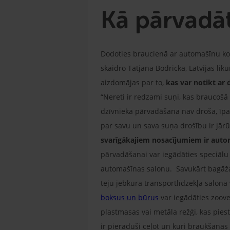
Kā pārvadāt
Dodoties braucienā ar automašīnu kopā
skaidro Tatjana Bodricka, Latvijas l
aizdomājas par to,
kas var notikt ar 
“Nereti ir redzami suņi, kas braucošā 
dzīvnieka pārvadāšana nav droša, īpaši
par savu un sava suņa drošību ir jārūp
svarīgākajiem nosacījumiem ir auto
pārvadāšanai var iegādāties speciāl
automašīnas salonu. Savukārt bagāža
teju jebkura transportlīdzekļa salonā
boksus un būrus
var iegādāties zoove
plastmasas vai metāla režģi, kas pies
ir pieraduši ceļot un kuri braukšanas 