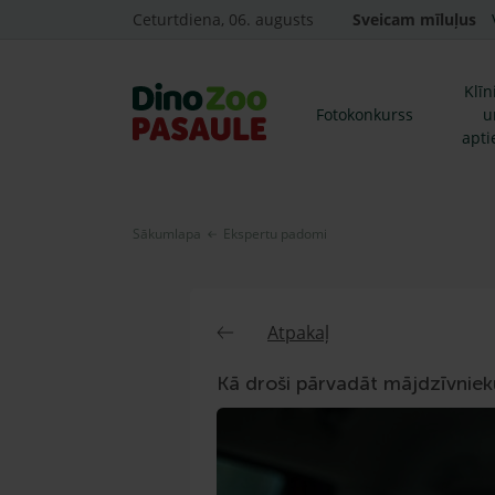
Ceturtdiena, 06. augusts
Sveicam mīluļus
Klīn
Fotokonkurss
u
apti
Sākumlapa
Ekspertu padomi
Atpakaļ
Kā droši pārvadāt mājdzīvniek