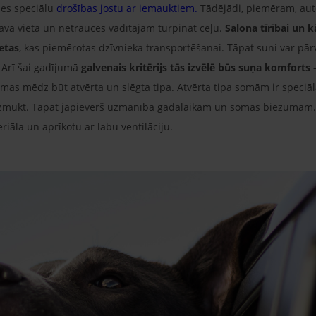
ies speciālu
drošības jostu ar iemauktiem.
Tādējādi, piemēram, auto
 savā vietā un netraucēs vadītājam turpināt ceļu.
Salona tīrībai un k
ietas
, kas piemērotas dzīvnieka transportēšanai. Tāpat suni var pā
Arī šai gadījumā
galvenais kritērijs tās izvēlē būs suņa komforts
–
as mēdz būt atvērta un slēgta tipa. Atvērta tipa somām ir speciāla
 aizmukt. Tāpat jāpievērš uzmanība gadalaikam un somas biezumam.
āla un aprīkotu ar labu ventilāciju.