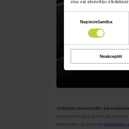
visu vai atsevišķu sīkdatņu
Piekrišanas
Nepieciešamība
izvēle
Neakceptēt
Izvēloties piemērotāko pārvadāšanas b
brauciens ir garš, suni ir jānodrošina
komfortam var izmantot
atvēsinošos 