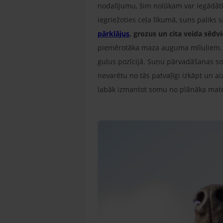
nodalījumu, šim nolūkam var iegādāt
iegriežoties ceļa līkumā, suns paliks
pārklājus
, grozus un cita veida sēdv
piemērotāka maza auguma mīluļiem. 
guļus pozīcijā. Suņu pārvadāšanas som
nevarētu no tās patvaļīgi izkāpt un
labāk izmantot somu no plānāka materi