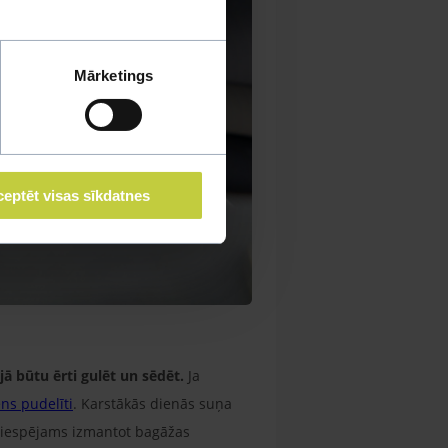
Mārketings
eptēt visas sīkdatnes
jā būtu ērti gulēt un sēdēt.
Ja
ns pudelīti
. Karstākās dienās suņa
v iespējams izmantot bagāžas