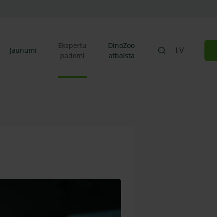
Ekspertu
DinoZoo
LV
Jaunumi
padomi
atbalsta