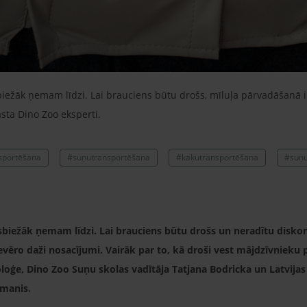
biežāk ņemam līdzi. Lai brauciens būtu drošs, mīluļa pārvadāšanā ir
tāsta Dino Zoo eksperti.
sportēšana
#suņutransportēšana
#kaķutransportēšana
#suņu
isbiežāk ņemam līdzi. Lai brauciens būtu drošs un neradītu disk
vēro daži nosacījumi. Vairāk par to, kā droši vest mājdzīvnieku
oloģe, Dino Zoo Suņu skolas vadītāja Tatjana Bodricka un Latvijas 
umanis.