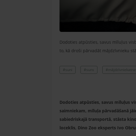
Dodoties atpūsties, savus mīluļus vis
to, kā droši pārvadāt mājdzīvnieku s
#suni
#suns
#mājdzīvniekatra
Dodoties atpūsties, savus mīluļus v
saimniekam, mīluļa pārvadāšanā jāie
sabiedriskajā transportā, stāsta kin
loceklis, Dino Zoo eksperts Ivo Obr