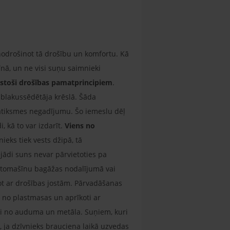
nodrošinot tā drošību un komfortu. Kā
ā, un ne visi suņu saimnieki
ilstoši drošības pamatprincipiem
.
i blakussēdētāja krēslā. Šāda
 satiksmes negadījumu. Šo iemeslu dēļ
, kā to var izdarīt.
Viens no
ieks tiek vests džipā, tā
jādi suns nevar pārvietoties pa
utomašīnu bagāžas nodalījumā vai
not ar drošības jostām. Pārvadāšanas
i no plastmasas un aprīkoti ar
voti no auduma un metāla. Suņiem, kuri
ā, ja dzīvnieks brauciena laikā uzvedas