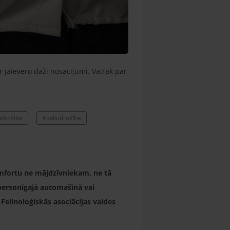
 jāievēro daži nosacījumi. Vairāk par
drošība
#kaķudrošība
omfortu ne mājdzīvniekam, ne tā
 personīgajā automašīnā vai
Felinoloģiskās asociācijas valdes