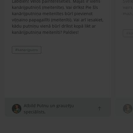
Labdien! Vēlos painteresēties. Mājās ir viens
Sveik
kanārijputniņš (meitenīte). Vai drīkst Pie šīs
vairs
kanārijputniņa meitenītes būrī pievienot
mazu
viļņaino papagailīti (meitenīti). Vai arī iesakiet,
kādu putniņu vienā būrī drīkst kopā likt ar
kanārijputniņa meitenīti? Paldies!
#ko
#kanarijputns
Atbild Putnu un grauzēju
speciālists,