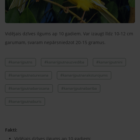
Vidējais dzīves ilgums ap 10 gadiem. Var izaugt līdz 10-12 cm
garumam, svaram nepārsniedzot 20-15 gramus.
#kanarijputns
#kanarijputnauzvediba
#kanarijputnini
#kanarijputnaturesana
#kanarijputnaraksturojums
#kanarijputnabarosana
#kanarijputnabariba
#kanarijputnaburis
Fakti:
Vidējais dzīves ilgums ap 10 gadiem;