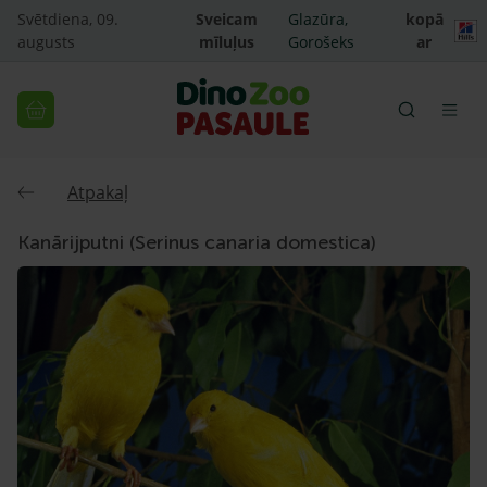
Svētdiena, 09.
Sveicam
Glazūra,
kopā
augusts
mīluļus
Gorošeks
ar
Atpakaļ
Kanārijputni (Serinus canaria domestica)