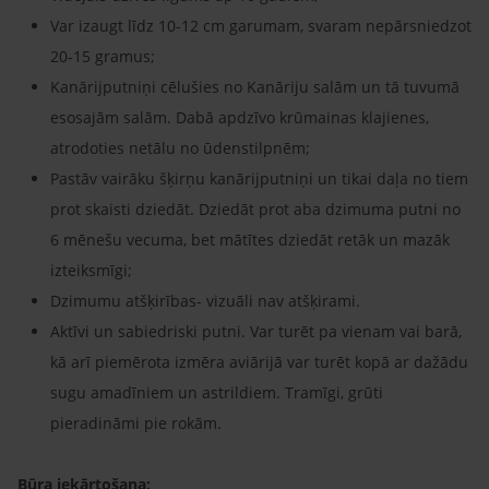
Var izaugt līdz 10-12 cm garumam, svaram nepārsniedzot
20-15 gramus;
Kanārijputniņi cēlušies no Kanāriju salām un tā tuvumā
esosajām salām. Dabā apdzīvo krūmainas klajienes,
atrodoties netālu no ūdenstilpnēm;
Pastāv vairāku šķirņu kanārijputniņi un tikai daļa no tiem
prot skaisti dziedāt. Dziedāt prot aba dzimuma putni no
6 mēnešu vecuma, bet mātītes dziedāt retāk un mazāk
izteiksmīgi;
Dzimumu atšķirības- vizuāli nav atšķirami.
Aktīvi un sabiedriski putni. Var turēt pa vienam vai barā,
kā arī piemērota izmēra aviārijā var turēt kopā ar dažādu
sugu amadīniem un astrildiem. Tramīgi, grūti
pieradināmi pie rokām.
Būra iekārtošana: