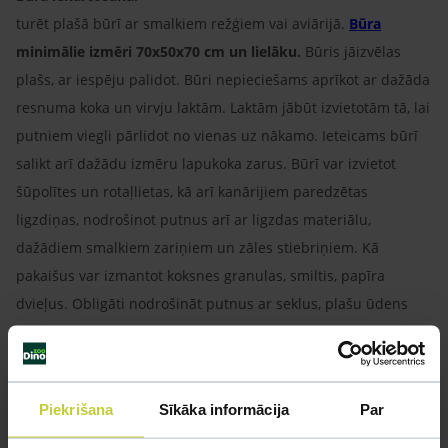
turēt plašā būrī ar smalkiem režģiem vai aviārijā.
Būra
minimālie izmēri 70x50x70 cm un lielāku.
Būris jāizvēlas
plašs, ar iespēju palidot. Būri nepieciešams aprīkot ar dažāda
resnuma koka un virvju laktām. Laktām jābūt izvietotām tā, lai
putniem viegli pārlidot no vienas uz nākamo. Ieteicams būrī
salikt arī dažādu izmēru lapukoka zarus. Būrī var izvietot
šūpolītes un rotaļlietas, kā arī kanārijiem paredzētas
ligzdiņas, nodrošinot putnus arī ar ligzdas materiālu,
dažādiem smalkiem zariņiem un zāles stiebriņiem. Kā
pakaišus var izmantot koksnes granulas, smiltis, papīra
dvieļus. Obligāti nodrošināt putnus ar seklus, plašu ūdens
vanniņu.
Būri novietot tālāk no caurvējiem un tiešiem saules
stariem. Pilnībā tīrīt vismaz reizi nedēļā.
Piekrišana
Sīkāka informācija
Par
Barošana:
kā pamatbarību izmantot zooveikalos nopērkamo
barību