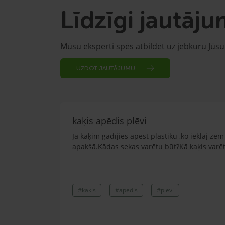
Līdzīgi jautāju
Mūsu eksperti spēs atbildēt uz jebkuru Jūs
UZDOT JAUTĀJUMU
kaķis apēdis plēvi
Ja kaķim gadījies apēst plastiku ,ko ieklāj z
apakšā.Kādas sekas varētu būt?Kā kaķis varētu
#kakis
#apedis
#plevi