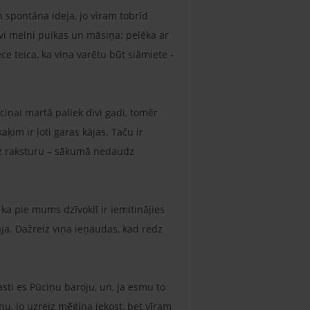
n spontāna ideja, jo vīram tobrīd
Divi melni puikas un māsiņa: pelēka ar
ce teica, ka viņa varētu būt siāmiete -
ciņai martā paliek divi gadi, tomēr
aķim ir ļoti garas kājas. Taču ir
 uz raksturu – sākumā nedaudz
s, ka pie mums dzīvoklī ir iemitinājies
āja. Dažreiz viņa ieņaudas, kad redz
asti es Pūciņu baroju, un, ja esmu to
viņu, jo uzreiz mēģina iekost, bet vīram