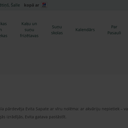
ētiņš, Šalle
kopā ar
ikas
Kaķu un
Suņu
Par
n
suņu
Kalendārs
skolas
Pasauli
ekas
frizētavas
pārdevēja Evita Sapate ar vīru nolēma: ar akvāriju nepietiek – vaj
s izrādījās, Evita gatava pastāstīt.