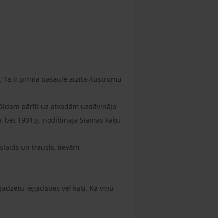
. Tā ir pirmā pasaulē atzītā Austrumu
ūldam pārīti uz atvadām uzdāvināja
, bet 1901.g. nodibināja Siāmas kaķu
slaids un trausls, tievām
adzētu iegādāties vēl kaķi. Kā viņu