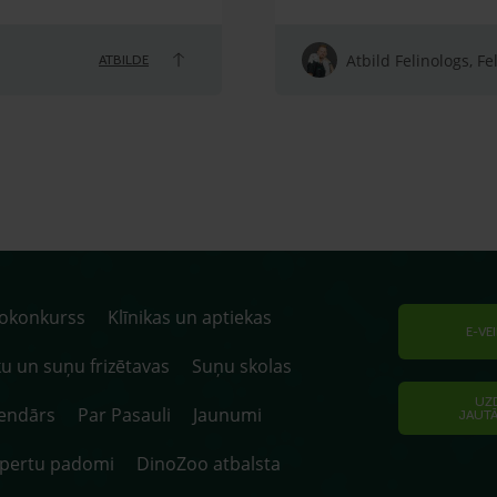
Atbild Felinologs, Fe
ATBILDE
tokonkurss
Klīnikas un aptiekas
E-VE
u un suņu frizētavas
Suņu skolas
UZ
endārs
Par Pasauli
Jaunumi
JAUT
spertu padomi
DinoZoo atbalsta