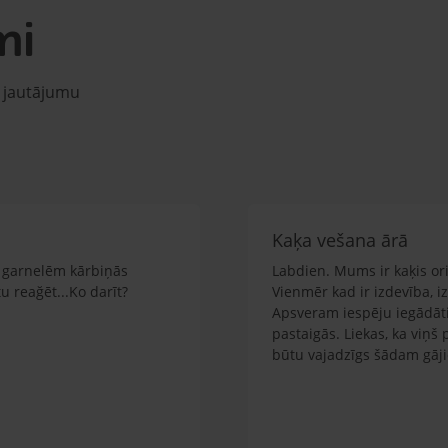
mi
u jautājumu
Kaķa vešana ārā
em garnelēm kārbiņās
Labdien. Mums ir kaķis orie
 reağēt...Ko darīt?
Vienmēr kad ir izdevība, i
Apsveram iespēju iegādāti
pastaigās. Liekas, ka viņš
būtu vajadzīgs šādam gāj