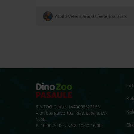
Atbild Veterinārārsts, Veterinārārsts
Fo
Kaķ
SIA ZOO Centrs, LV40003622166,
Kal
Vienības gatve 109, Rīga, Latvija, LV-
1058.
Ek
P. 10:00-20:00 / S.SV. 10:00-16:00