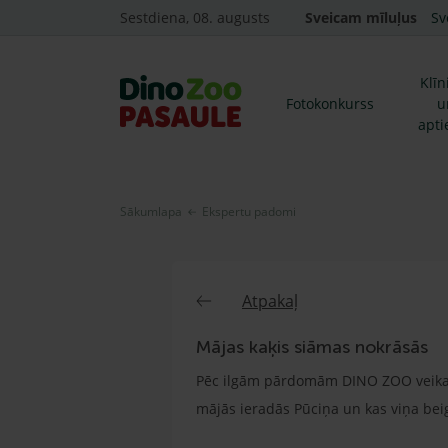
Sestdiena, 08. augusts
Sveicam mīluļus
Sv
Klīn
Fotokonkurss
u
apti
Sākumlapa
Ekspertu padomi
Atpakaļ
Mājas kaķis siāmas nokrāsās
Pēc ilgām pārdomām DINO ZOO veikala 
mājās ieradās Pūciņa un kas viņa beigā