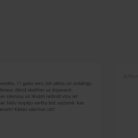
Добрый
ntālis. 11 gadu vecs, ļoti aktīvs un ziņkārīgs.
zšmauc dārzā skatīties uz ārpasauli.
es siksniņu un lēnām radināt viņu iet
 par šādu iespēju varētu būt sajūsmā. Kas
ienam? Kādas vakcīnas utt?