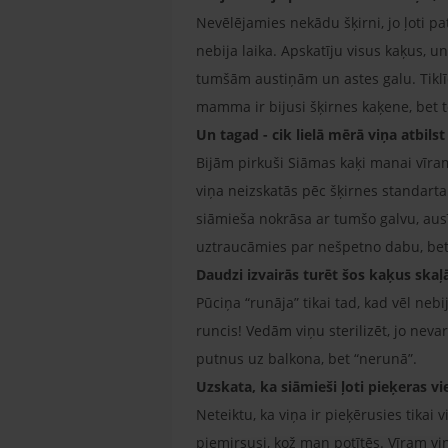
Nevēlējamies nekādu šķirni, jo ļoti pa
nebija laika. Apskatīju visus kaķus, u
tumšām austiņām un astes galu. Tiklīdz
mamma ir bijusi šķirnes kaķene, bet tē
Un tagad - cik lielā mērā viņa atbil
Bijām pirkuši Siāmas kaķi manai vīramā
viņa neizskatās pēc šķirnes standarta -
siāmieša nokrāsa ar tumšo galvu, ausī
uztraucāmies par nešpetno dabu, be
Daudzi izvairās turēt šos kaķus skaļ
Pūciņa “runāja” tikai tad, kad vēl nebij
runcis! Vedām viņu sterilizēt, jo neva
putnus uz balkona, bet “nerunā”.
Uzskata, ka siāmieši ļoti pieķeras v
Neteiktu, ka viņa ir pieķērusies tikai
piemirsusi, kož man potītēs. Vīram viņa