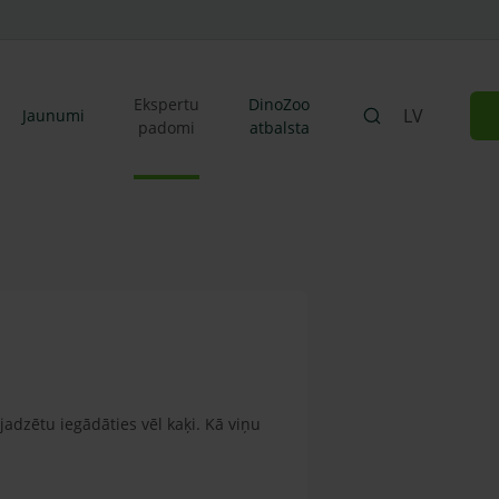
Ekspertu
DinoZoo
LV
Jaunumi
padomi
atbalsta
adzētu iegādāties vēl kaķi. Kā viņu