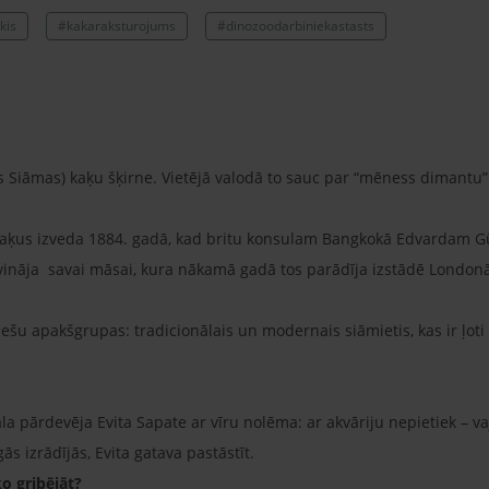
kis
#kakaraksturojums
#dinozoodarbiniekastasts
ās Siāmas) kaķu šķirne. Vietējā valodā to sauc par “mēness dimantu”
 kaķus izveda 1884. gadā, kad britu konsulam Bangkokā Edvardam G
vināja savai māsai, kura nākamā gadā tos parādīja izstādē Londonā
iešu apakšgrupas: tradicionālais un modernais siāmietis, kas ir ļoti 
pārdevēja Evita Sapate ar vīru nolēma: ar akvāriju nepietiek – vaj
s izrādījās, Evita gatava pastāstīt.
ko gribējāt?