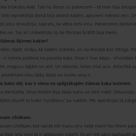
tika trīskrāsu kaķi. Tad nu devos uz patversmi – tā man bija diezga
n tieši iepriekšējā dienā bija atvesti kaķēni, aptuveni mēnesi veci. 
 viņu ieraudzīju, sapratu, ka vēlos tieši viņu. Patversmes darbinie
vs ne. Tas arī izskaidrotu to, ka Pūciņas brālīši bija melni.
st Siāmas šķirnes kaķim?
tei, tāpēc zināju, kā kaķēni izskatās, un, ka mūsējā būs līdzīga. Pū
 ir neliela piedeva no parasta kaķa. Viņai ir īsas kājas - vīramātes k
m, muguru, kājām un asti. Un skaistas, lielas zilas acis. Attiecībā
t pieņēmām viņu tādu, kāda nu mums viņa ir.
ās balss dēļ, kas ir viena no spilgtākajām Siāmas kaķa iezīmēm.
a sterilizēta. Viņai tiešām bija skaļa balss un tieši naktī. Izklausījā
rējām izturēt to trako “runāšanu” pa naktīm. Pēc operācijas tā pārg
ienam cilvēkam.
 vienam cilvēkam, bet vairāk mīl manu vīru nekā mani! No rītiem par
 tikai retu reizi tā ir atļāvusies izdarīt. Es arī reti varu paglaudīt 