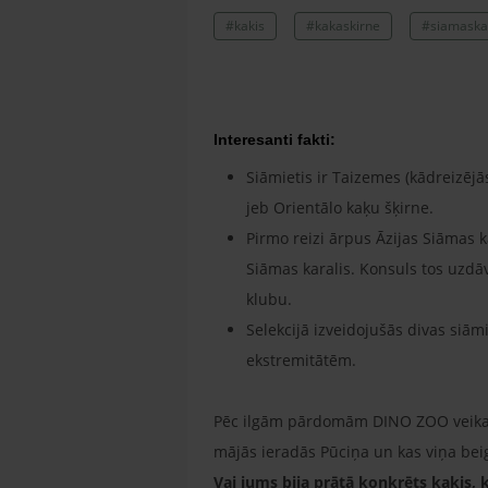
#kakis
#kakaskirne
#siamaska
Interesanti fakti:
Siāmietis ir Taizemes (kādreizēj
jeb Orientālo kaķu šķirne.
Pirmo reizi ārpus Āzijas Siāmas
Siāmas karalis. Konsuls tos uzdā
klubu.
Selekcijā izveidojušās divas siām
ekstremitātēm.
Pēc ilgām pārdomām DINO ZOO veikala 
mājās ieradās Pūciņa un kas viņa beigā
Vai jums bija prātā konkrēts kaķis, 