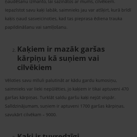
ņaudēšanu izmanto, lai sazinātos ar mums, cilvēkiem.
Iepazīstot savu kaķi labāk, saimnieks jau var atšķirt, kurā brīdī
kaķis ņaud sasveicinoties, kad tas pieprasa ēdiena trauka
papildināšanu vai samīļošanu.
Kaķiem ir mazāk garšas
kārpiņu kā suņiem vai
cilvēkiem
Vēloties savu mīluli palutināt ar kādu gardu kumosiņu,
saimnieks var lieki nepūlēties, jo kaķiem ir tikai aptuveni 470
garšas kārpiņas. Turklāt saldu garšu kaķi nejūt vispār.
Salīdzinājumam, suņiem ir aptuveni 1700 garšas kārpiņas,
savukārt cilvēkam – 9000.
Kaķi ir tuvredzīgi