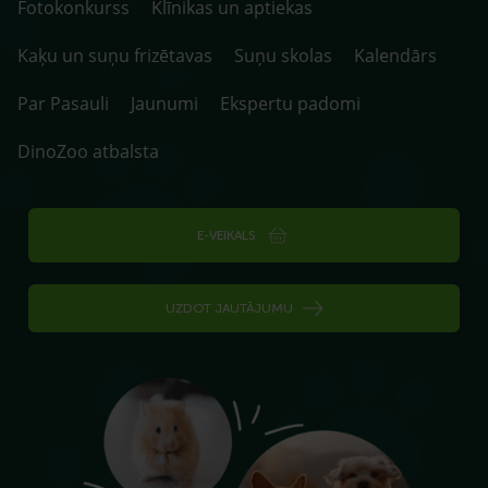
Fotokonkurss
Klīnikas un aptiekas
Kaķu un suņu frizētavas
Suņu skolas
Kalendārs
Par Pasauli
Jaunumi
Ekspertu padomi
DinoZoo atbalsta
E-VEIKALS
UZDOT JAUTĀJUMU