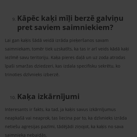
Kāpēc kaķi mīļi berzē galviņu
pret saviem saimniekiem?
Lai gan kaķis šādā veidā izrāda pieķeršanos savam
saimniekam, tomēr tiek uzskatīts, ka tas ir arī veids kādā kaķi
iezīmē savu teritoriju. Kaķa pieres daļā un uz zoda atrodas
īpaši smaržas dziedzeri, kas izdala specifisku sekrētu, ko
trinoties dzīvnieks izberzē.
Kaķa izkārnījumi
Interesants ir fakts, ka tad, ja kaķis savus izkārnījumus
neapkašā vai neaprok, tas liecina par to, ka dzīvnieks izrāda
netiešu agresijas pazīmi, tādējādi ziņojot, ka kaķis no sava
saimnieka nebaidās.