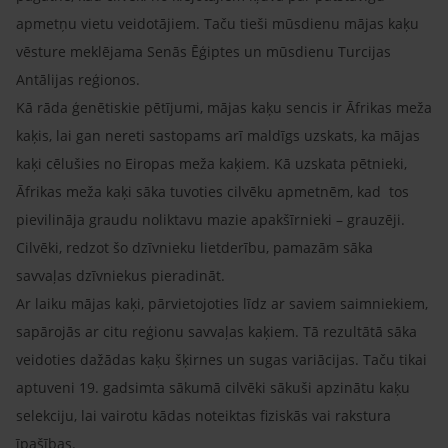
apmetņu vietu veidotājiem. Taču tieši mūsdienu mājas kaķu
vēsture meklējama Senās Ēģiptes un mūsdienu Turcijas
Antālijas reģionos.
Kā rāda ģenētiskie pētījumi, mājas kaķu sencis ir Āfrikas meža
kaķis, lai gan nereti sastopams arī maldīgs uzskats, ka mājas
kaķi cēlušies no Eiropas meža kaķiem. Kā uzskata pētnieki,
Āfrikas meža kaķi sāka tuvoties cilvēku apmetnēm, kad tos
pievilināja graudu noliktavu mazie apakšīrnieki – grauzēji.
Cilvēki, redzot šo dzīvnieku lietderību, pamazām sāka
savvaļas dzīvniekus pieradināt.
Ar laiku mājas kaķi, pārvietojoties līdz ar saviem saimniekiem,
sapārojās ar citu reģionu savvaļas kaķiem. Tā rezultātā sāka
veidoties dažādas kaķu šķirnes un sugas variācijas. Taču tikai
aptuveni 19. gadsimta sākumā cilvēki sākuši apzinātu kaķu
selekciju, lai vairotu kādas noteiktas fiziskās vai rakstura
īpašības.