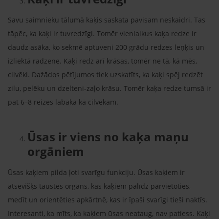
Savu saimnieku tālumā kaķis saskata pavisam neskaidri. Tas
tāpēc, ka kaķi ir tuvredzīgi. Tomēr vienlaikus kaķa redze ir
daudz asāka, ko sekmē aptuveni 200 grādu redzes leņķis un
izliektā radzene. Kaķi redz arī krāsas, tomēr ne tā, kā mēs,
cilvēki. Dažādos pētījumos tiek uzskatīts, ka kaķi spēj redzēt
zilu, pelēku un dzelteni-zaļo krāsu. Tomēr kaķa redze tumsā ir
pat 6–8 reizes labāka kā cilvēkam.
Ūsas ir viens no kaķa maņu
orgāniem
Ūsas kaķiem pilda ļoti svarīgu funkciju. Ūsas kaķiem ir
atsevišķs taustes orgāns, kas kaķiem palīdz pārvietoties,
medīt un orientēties apkārtnē, kas ir īpaši svarīgi tieši naktīs.
Interesanti, ka mīts, ka kaķiem ūsas neataug, nav patiess. Kaķi