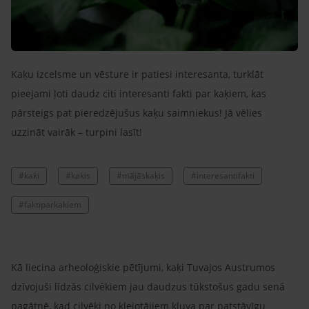
Kaķu izcelsme un vēsture ir patiesi interesanta, turklāt
pieejami ļoti daudz citi interesanti fakti par kaķiem, kas
pārsteigs pat pieredzējušus kaķu saimniekus! Jā vēlies
uzzināt vairāk – turpini lasīt!
#kaki
#kakis
#mājāskaķis
#interesantifakti
#faktiparkakiem
Kā liecina arheoloģiskie pētījumi, kaķi Tuvajos Austrumos
dzīvojuši līdzās cilvēkiem jau daudzus tūkstošus gadu senā
pagātnē, kad cilvēki no klejotājiem kļuva par patstāvīgu