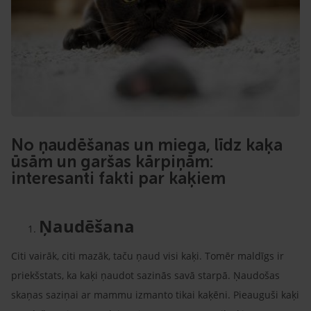
No ņaudēšanas un miega, līdz kaķa
ūsām un garšas kārpiņām:
interesanti fakti par kaķiem
Ņaudēšana
Citi vairāk, citi mazāk, taču ņaud visi kaķi. Tomēr maldīgs ir
priekšstats, ka kaķi ņaudot sazinās savā starpā. Ņaudošas
skaņas saziņai ar mammu izmanto tikai kaķēni. Pieauguši kaķi