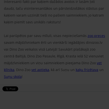
Interesanti fakti par kaķiem dažādos avotos ir lasām ļoti
daudz, taču visinteresantākos un pārsteidzošākos stāstus par
kaķiem varam uzzināt tieši no pašiem saimniekiem, jo katram
kaķim piemīt savs unikāls raksturs!
Lai parūpētos par savu mīluli, visas nepieciešamās
zoo preces
savam mājdzīvniekam ērti un vienkārši iegādājies dinozoo.lv
vai Dino Zoo veikalos visā Latvijā! Savukārt plašākajā zoo
centrā Baltijā, Dino Zoo Pasaule, Rīgā, Krasta ielā 52 vienuviet
mājdzīvniekiem un viņu saimniekiem pieejama Dino Zoo
vet
klīnika
, Dino Zoo
vet aptieka
, kā arī Suņu un
kaķu frizētava
un
Suņu skola
!