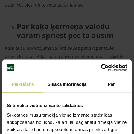
ūsas met bieži un to vietā ataug jaunas.
Par kaķa ķermeņa valodu
varam spriest pēc tā ausīm
Kaķa ausu novietojums var ļoti daudz pateikt par to, kā
dzīvnieks jūtās. Atkarībā no ausu novietojuma, var izšķirt to,
kad dzīvnieks ir atslābinājies, satraukts, modrs, gatavs
aizstāvēties un uzbrukt. Turklāt kaķu dzirde ir ļoti labi
attīstīta, tāpēc kaķi mīl klusumu. Ja vēlies, lai kaķis jūtas labi,
Piekrišana
Sīkāka informācija
Par
izvairies no skaļas mūzikas vai citiem skaļiem trokšņiem.
Šī tīmekļa vietne izmanto sīkdatnes
Sīkdatnes mūsu tīmekļa vietnē izmanto statistikas
apkopošanas nolūkos, kā arī, lai saglabātu tīmekļa vietnē
veiktās darbības un apkopotu informāciju pilnvērtīgai