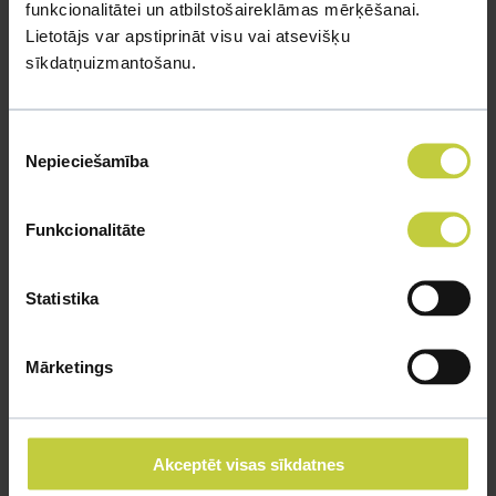
funkcionalitātei un atbilstošaireklāmas mērķēšanai.
Lietotājs var apstiprināt visu vai atsevišķu
sīkdatņuizmantošanu.
Piekrišanas
Nepieciešamība
izvēle
Funkcionalitāte
Statistika
Kaķa degungals
Mārketings
Nav divu vienādu pirkstu nospiedumu, tāpat kā nav divu
vienādu kaķu degungala nospiedumu. Kaķa degungala
nospiedums ir unikāls.
Akceptēt visas sīkdatnes