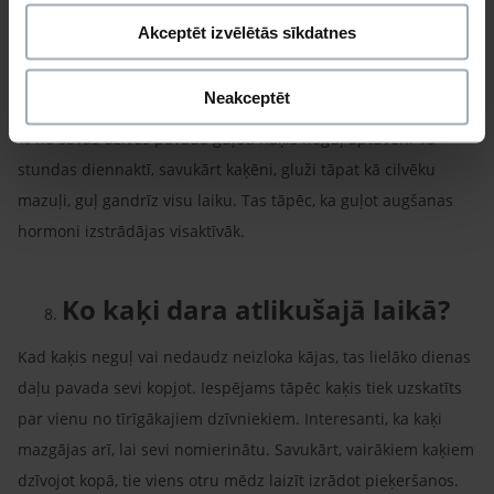
Kaķa miegs
Akceptēt izvēlētās sīkdatnes
Lai gan kaķi, īpaši pusaudžu vecumā, var šķist ļoti aktīvi,
Neakceptēt
darbīgi un rotaļīgi, tomēr fakti paliek fakti – kaķi aptuveni 70
% no savas dzīves pavada guļot. Kaķis noguļ aptuveni 18
stundas diennaktī, savukārt kaķēni, gluži tāpat kā cilvēku
mazuļi, guļ gandrīz visu laiku. Tas tāpēc, ka guļot augšanas
hormoni izstrādājas visaktīvāk.
Ko kaķi dara atlikušajā laikā?
Kad kaķis neguļ vai nedaudz neizloka kājas, tas lielāko dienas
daļu pavada sevi kopjot. Iespējams tāpēc kaķis tiek uzskatīts
par vienu no tīrīgākajiem dzīvniekiem. Interesanti, ka kaķi
mazgājas arī, lai sevi nomierinātu. Savukārt, vairākiem kaķiem
dzīvojot kopā, tie viens otru mēdz laizīt izrādot pieķeršanos.