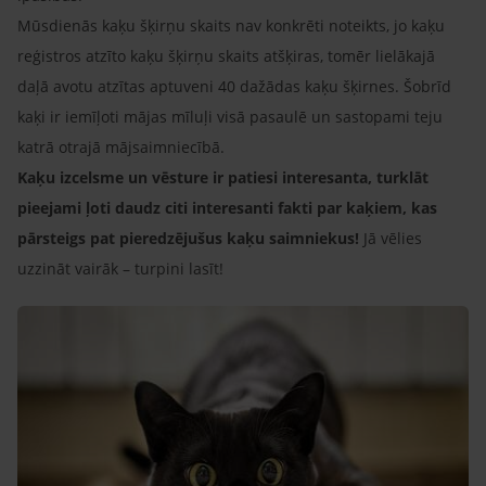
Mūsdienās kaķu šķirņu skaits nav konkrēti noteikts, jo kaķu
reģistros atzīto kaķu šķirņu skaits atšķiras, tomēr lielākajā
daļā avotu atzītas aptuveni 40 dažādas kaķu šķirnes. Šobrīd
kaķi ir iemīļoti mājas mīluļi visā pasaulē un sastopami teju
katrā otrajā mājsaimniecībā.
Kaķu izcelsme un vēsture ir patiesi interesanta, turklāt
pieejami ļoti daudz citi interesanti fakti par kaķiem, kas
pārsteigs pat pieredzējušus kaķu saimniekus!
Jā vēlies
uzzināt vairāk – turpini lasīt!