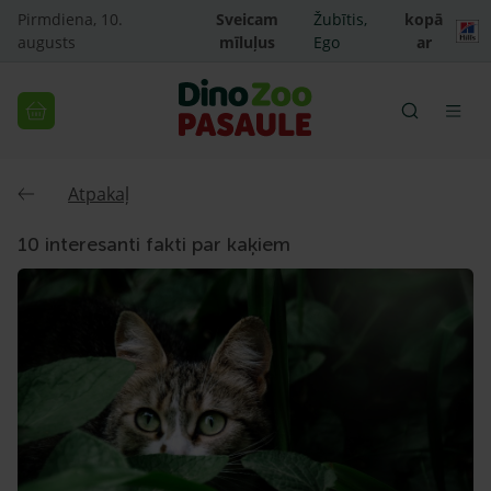
Pirmdiena, 10.
Sveicam
Žubītis,
kopā
augusts
mīluļus
Ego
ar
Atpakaļ
10 interesanti fakti par kaķiem