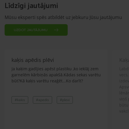
Līdzīgi jautājumi
Mūsu eksperti spēs atbildēt uz jebkuru Jūsu jautājumu
UZDOT JAUTĀJUMU
kaķis apēdis plēvi
Kaķ
Ja kaķim gadījies apēst plastiku ,ko ieklāj zem
Labd
garnelēm kārbiņās apakšā.Kādas sekas varētu
vecs,
būt?Kā kaķis varētu reağēt...Ko darīt?
izdev
Apsv
lēnām
viņš
#kakis
#apedis
#plevi
būtu
vakcī