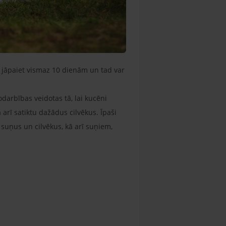
jāpaiet vismaz 10 dienām un tad var
arbības veidotas tā, lai kucēni
rī satiktu dažādus cilvēkus. Īpaši
suņus un cilvēkus, kā arī suņiem,