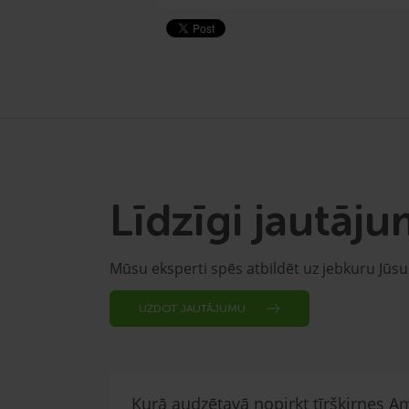
Līdzīgi jautāju
Mūsu eksperti spēs atbildēt uz jebkuru Jūs
UZDOT JAUTĀJUMU
Kurā audzētavā nopirkt tīršķirnes A