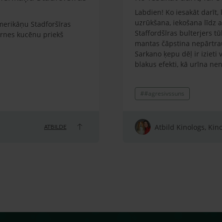
Labdien! Ko iesakāt darīt,
uzrūkšana, iekošana līdz a
merikāņu Stadforšīras
Staffordšīras bulterjers tū
irnes kucēnu priekš
mantas čāpstina nepārtrauk
Sarkano ķepu dēļ ir izieti v
blakus efekti, kā urīna ne
iekšēji ir stresains, lai ga
pret citiem suņiem. Kaķus 
##agresivssuns
mīlēts un lolots, nav sists 
pamatkomandas. Novērots, k
var uzrūkt, atņirdzot zobus.
vai iekost rokā līdz asinī
Atbild Kinologs, Kin
ATBILDE
Vīru klausa, bet arī tam s
(mamma). Uz suņa skolu ti
suņa klepošanu, pusgadu 