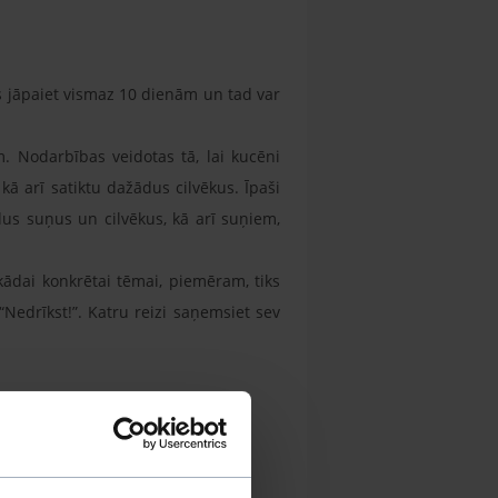
 jāpaiet vismaz 10 dienām un tad var
 Nodarbības veidotas tā, lai kucēni
ā arī satiktu dažādus cilvēkus. Īpaši
us suņus un cilvēkus, kā arī suņiem,
ādai konkrētai tēmai, piemēram, tiks
edrīkst!”. Katru reizi saņemsiet sev