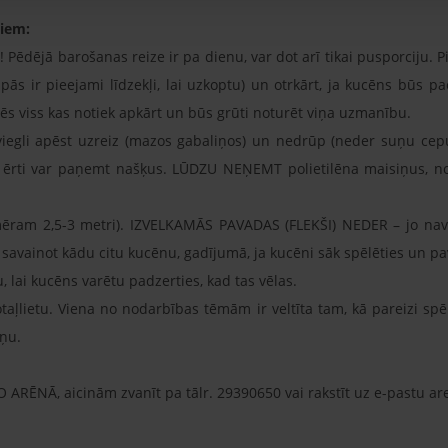
jiem:
ēdējā barošanas reize ir pa dienu, var dot arī tikai pusporciju. 
elpās ir pieejami līdzekļi, lai uzkoptu) un otrkārt, ja kucēns būs 
sēs viss kas notiek apkārt un būs grūti noturēt viņa uzmanību.
iegli apēst uzreiz (mazos gabaliņos) un nedrūp (neder suņu cepum
ērti var paņemt našķus. LŪDZU NEŅEMT polietilēna maisiņus, no 
ēram 2,5-3 metri). IZVELKAMĀS PAVADAS (FLEKŠI) NEDER – jo nav ē
r savainot kādu citu kucēnu, gadījumā, ja kucēni sāk spēlēties un p
 lai kucēns varētu padzerties, kad tas vēlas.
otaļlietu. Viena no nodarbības tēmām ir veltīta tam, kā pareizi s
ņu.
O ARĒNĀ, aicinām zvanīt pa tālr. 29390650 vai rakstīt uz e-pastu a