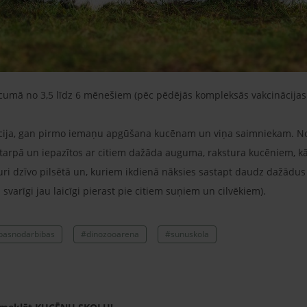
umā no 3,5 līdz 6 mēnešiem (pēc pēdējās kompleksās vakcinācijas 
ācija, gan pirmo iemaņu apgūšana kucēnam un viņa saimniekam. Nod
arpā un iepazītos ar citiem dažāda auguma, rakstura kucēniem, kā a
ri dzīvo pilsētā un, kuriem ikdienā nāksies sastapt daudz dažādus 
i svarīgi jau laicīgi pierast pie citiem suņiem un cilvēkiem).
basnodarbibas
#dinozooarena
#sunuskola