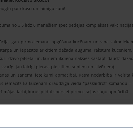
apmeklēt KUCĒNU SKOLU!
izaugtu par drošu un laimīgu suni!
umā no 3,5 līdz 6 mēnešiem (pēc pēdējās kompleksās vakcinācijas
zācija, gan pirmo iemaņu apgūšana kucēnam un viņa saimniekam.
tarpā un iepazītos ar citiem dažāda auguma, rakstura kucēniem, k
uri dzīvo pilsētā un, kuriem ikdienā nāksies sastapt daudz dažād
i svarīgi jau laicīgi pierast pie citiem suņiem un cilvēkiem).
ņas un saņemti ieteikumi apmācībai. Katra nodarbība ir veltīta k
s iemācīts kā kucēnam draudzīgā veidā “paskaidrot” komandu – “N
ī mājasdarbi, kurus pildot spersiet pirmos soļus suņu apmācībā.
ībām un katra no tām veltīta kādai no sekojošajām tēmām:
i!”, “Stāvi!”;
iet blakus saimniekam;