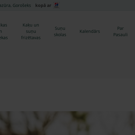
azūra, Gorošeks
kopā ar
ikas
Kaķu un
Suņu
Par
n
suņu
Kalendārs
skolas
Pasauli
ekas
frizētavas