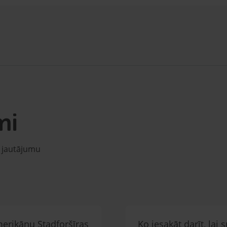
mi
u jautājumu
merikāņu Stadforšīras
Ko iesakāt darīt, lai