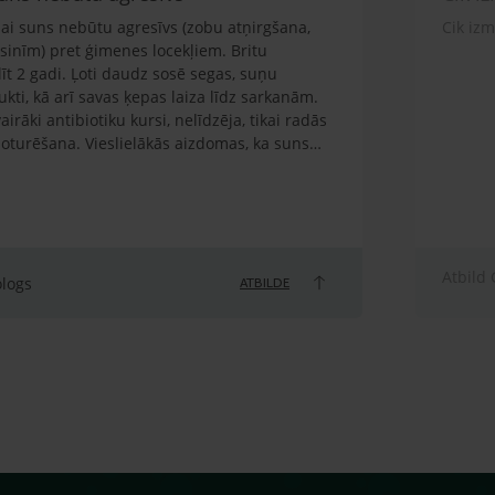
 lai suns nebūtu agresīvs (zobu atņirgšana,
Cik iz
sinīm) pret ģimenes locekļiem. Britu
līt 2 gadi. Ļoti daudz sosē segas, suņu
ti, kā arī savas ķepas laiza līdz sarkanām.
airāki antibiotiku kursi, nelīdzēja, tikai radās
noturēšana. Vieslielākās aizdomas, ka suns
n ir mierīga vide, sava vieta. Agresīvi izturas
neaiztiek, jo ģimenē ir istabas kaķis. Suns ir
vai citādi biedēts, traumēts. Prot
a ir ļoti spītīgs. Ja nevēlas veikt komandu,
 Ja tiek atgrūsts, jo lec virsū, arī spēj uzrūkt,
Atbild 
m. Ir sakodis pusaudžus ģimenē, gan mani.
ologs
ATBILDE
pēj uzrūkt, atņirdzot zobus. Barotāja esmu es
ka vests, kad bija 1 gada vecums, beidzās ar
ārstējām.