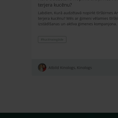
terjera kucēnu?
Labdien, Kurā audzētavā nopirkt tīršķirnes A
terjera kucēnu? Mēs ar ģimeni vēlamies tīršķ
izstādīšanas un aktīva ģimenes kompanjona.
#kucēnaiegāde
Atbild Kinologs, Kinologs