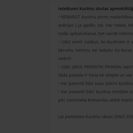
Ieteikumi Kucēnu skolas apmeklētā
• NEBAROT kucēnu pirms nodarbības! P
avārijas ( ja gadās, tas nav nekas, t
našķi apbalvošanai, bet vairāk intere
• Līdzi ņemt našķus, ko kucēnam ir v
kārumu somiņu vai kabatu no kuras 
neērti!
• Līdzi jābūt PARASTAI PAVADAI (apm
šāda pavada ir tieva kā stieple un va
• Var paņemt līdzi savu ūdens bļodiņu,
• Var paņemt līdzi kucēna iemīļoto r
pēc saimnieka komandas atdot manti
Lai pieteiktos Kucēnu skolai DINO ZO