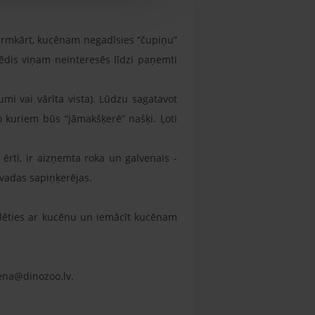
Pirmkārt, kucēnam negadīsies “čupiņu”
paēdis viņam neinteresēs līdzi paņemti
i vai vārīta vista). Lūdzu sagatavot
kuriem būs “jāmakšķerē” našķi. Ļoti
rti, ir aizņemta roka un galvenais -
avadas sapiņķerējas.
pēlēties ar kucēnu un iemācīt kucēnam
rena@dinozoo.lv.