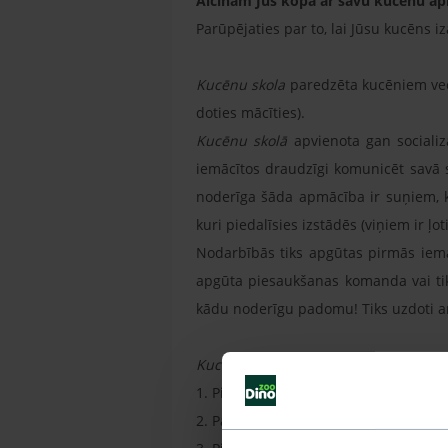
Aicinām Jūs kopā ar savu kucēnu 
Parūpējaties par to, lai Jūsu kucēns 
Kucēnu skola
paredzēta kucēniem vec
doties mācīties).
Kucēnu skolā
apvienota gan sociali
iemācītos draudzīgi komunicēt savā s
noderīga šāda apmācība ir suņiem, k
kuri piedalīsies izstādēs (viņiem ir ļot
Nodarbībās tiks apgūtas pirmās iema
apgūta piesaukšanas komanda vai tik
kādu noderīgu padomu! Tiks uzdoti ar
Kucēnu skola
sastāv no sešām nodarb
1. Pirmās pamatkomandas – “Sēdi!”, “Gul
2. Pamatiemaņas, lai iemācītu sunim 