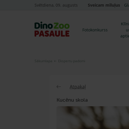
Svētdiena, 09. augusts
Sveicam mīluļus
Gl
Klīn
Fotokonkurss
u
apti
Sākumlapa
Ekspertu padomi
Atpakaļ
Kucēnu skola