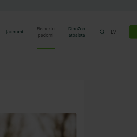
Ekspertu
DinoZoo
LV
Jaunumi
padomi
atbalsta