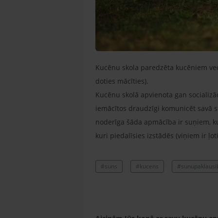
Kucēnu skola paredzēta kucēniem vec
doties mācīties).
Kucēnu skolā apvienota gan socializ
iemācītos draudzīgi komunicēt savā st
noderīga šāda apmācība ir suņiem, ku
kuri piedalīsies izstādēs (viņiem ir ļot
#suns
#kucens
#sunupaklausi