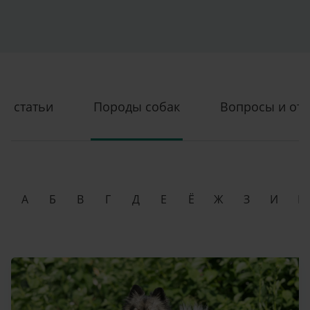
статьи
Породы cобак
Вопросы и от
А
Б
В
Г
Д
Е
Ё
Ж
З
И
Й