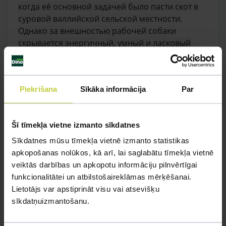
когда её основной задачей было пасти скот в
суровой валлийской сельской местности.
Однако за внешностью рабочей собаки
скрывается энергичный, умный и ласковый
компаньон, чьи черты характера позволили ей
завоевать место во многих семьях и при
королевском доме.
Piekrišana
Sīkāka informācija
Par
УЗНАТЬ БОЛЬШЕ
Šī tīmekļa vietne izmanto sīkdatnes
Sīkdatnes mūsu tīmekļa vietnē izmanto statistikas
apkopošanas nolūkos, kā arī, lai saglabātu tīmekļa vietnē
veiktās darbības un apkopotu informāciju pilnvērtīgai
funkcionalitātei un atbilstošaireklāmas mērķēšanai.
Lietotājs var apstiprināt visu vai atsevišķu
sīkdatņuizmantošanu.