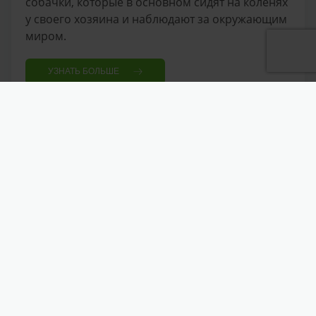
собачки, которые в основном сидят на коленях
у своего хозяина и наблюдают за окружающим
миром.
УЗНАТЬ БОЛЬШЕ
Баварская горная гончая