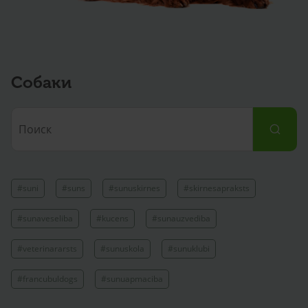
Собаки
#suni
#suns
#sunuskirnes
#skirnesapraksts
#sunaveseliba
#kucens
#sunauzvediba
#veterinararsts
#sunuskola
#sunuklubi
#francubuldogs
#sunuapmaciba