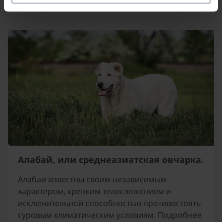
Алабай, или среднеазиатская овчарка.
Алабаи известны своим независимым
характером, крепким телосложением и
исключительной способностью противостоять
суровым климатическим условиям. Подробнее