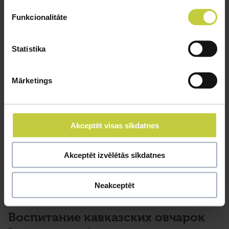
Funkcionalitāte
Statistika
Mārketings
Akceptēt visas sīkdatnes
Akceptēt izvēlētās sīkdatnes
Neakceptēt
Воспитание кавказских овчарок