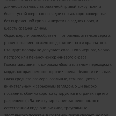
длинношерстная, с выраженной гривой вокруг шеи и
более густой шерстью на задних ногах, короткошерстная,
без выраженной гривы и шерсти на задних ногах, и
шерсть средней длины.
Окрас шерсти разнообразен — от разных оттенков серого,
рыжего, соломенно-желтого до пятнистого и крапчатого.
Стандарт породы не допускает сплошного черного, черно-
пестрого или печеночно-коричневого окраса.
Голова массивная, с широким лбом и плавным переходом к
морде, которая немного короче черепа. Челюсти сильные.
Глаза среднего размера, овальные, темного цвета, с
внимательным и серьезным взглядом. Уши высоко
посажены, обычно коротко купируются в странах, где это
разрешено (в Латвии купирование запрещено), но в
естественном виде они висячие, треугольные.
Хвост высоко посажен, в состоянии покоя свисает, но при