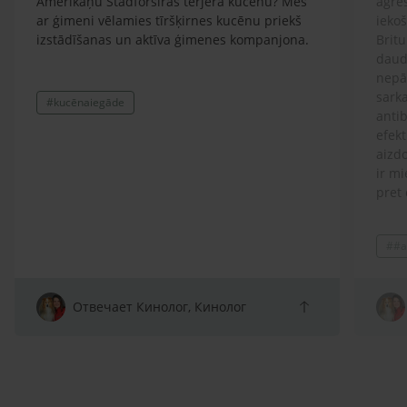
Amerikāņu Stadforšīras terjera kucēnu? Mēs
agre
ar ģimeni vēlamies tīršķirnes kucēnu priekš
ieko
izstādīšanas un aktīva ģimenes kompanjona.
Britu
daud
nepār
sarka
#kucēnaiegāde
antib
efekt
aizdo
ir mi
pret 
ģimen
lolot
##a
Prot
spītī
atņir
arī s
Отвечает Кинолог, Кинолог
sako
klaus
zobu
skolu
beid