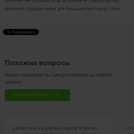
включая чистку ушей, уход за зубами и стрижку когтей,
являются стандартными для большинства пород собак.
Похожие вопросы
Наши специалисты смогут ответить на любой
вопрос
ЗАДАВАТЬ ВОПРОС
Labdien, Kurā audzētavā nopirkt tīršķirnes
Labdi