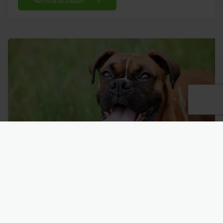
ЧИТАТЬ БОЛЬШЕ
В июле на гигиену полости рта - 20%
12.07.2018
Собакам и кошкам нужно проверять состояние
зубов хотя бы раз в год, потому что данные
статистики неутешительны – достигая возраста