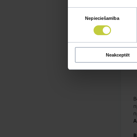
Piekrišanas
Nepieciešamība
izvēle
Х
Neakceptēt
В
п
п
A
В