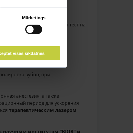
ой полости, диагностика
Mārketings
слезной железы, флуоресцин тест на
eptēt visas sīkdatnes
 полировка зубов, при
онная анестезия, а также
ерационный период для ускорения
ться
терапевтическим лазером
с научным институтом “
BIOR
” и