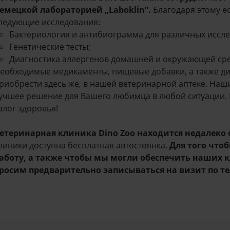
емецкой лабораторией
„Laboklin”
.
Благодаря этому е
ледующие исследования:
Бактериология и антибиограмма для различных иссл
Генетические тесты;
Диагностика аллергенов домашней и окружающей ср
еобходимые медикаменты, пищевые добавки, а также д
риобрести здесь же, в нашей ветеринарной аптеке. Наш
учшее решение для Вашего любимца в любой ситуации. 
алог здоровья!
етеринарная клиника Dino
Zoo находится недалеко о
линики доступна бесплатная автостоянка.
Для того что
аботу, а также чтобы мы могли обеспечить наших 
росим предварительно записываться н
а визит по т