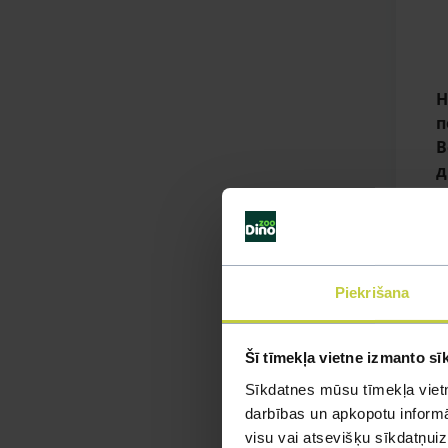
Н
п
В
д
Piekrišana
Šī tīmekļa vietne izmanto sī
Sīkdatnes mūsu tīmekļa vietn
darbības un apkopotu informāc
visu vai atsevišķu sīkdatņu