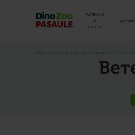
Клиники
и
Груминг
аптеки
Главная страница
Клиники и аптеки
Ветеринарн
Вет