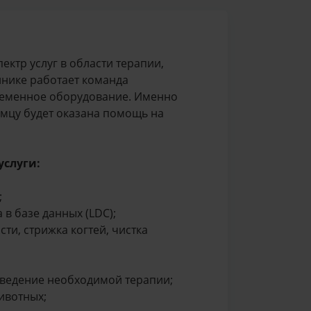
ектр услуг в области терапии,
инике работает команда
временное оборудование. Именно
имцу будет оказана помощь на
услуги:
;
в базе данных (LDC);
ти, стрижка когтей, чистка
оведение необходимой терапии;
ивотных;