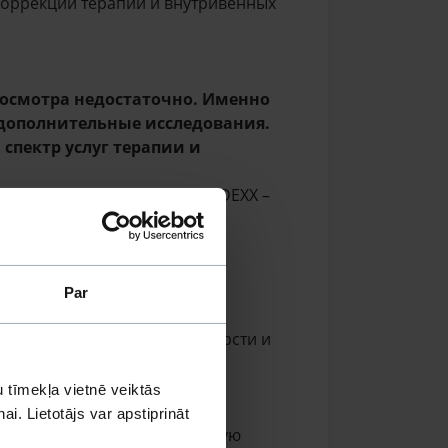
коррекции терапии и внутривенных
 осмотра недостаточно. Именно
 дополнительные исследования.
спектр услуг терапии и
мочи при помощи аппарата IDEXX –
езы котов и собак;
;
Par
ология кожных соскобов, шерсти и
ом на специальные среды;
 tīmekļa vietnē veiktās
ских животных;
i. Lietotājs var apstiprināt
еслать снимки на электронную