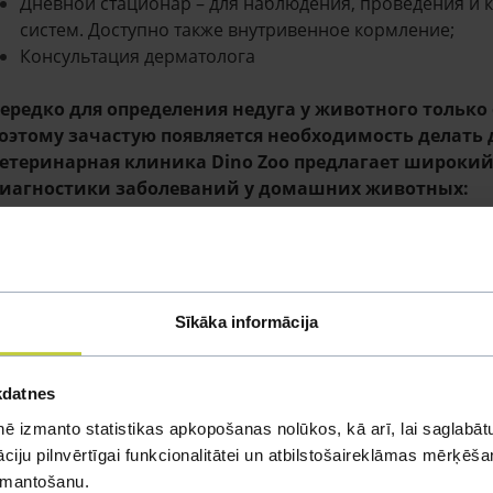
Дневной стационар – для наблюдения, проведения и 
систем. Доступно также внутривенное кормление;
Консультация дерматолога
ередко для определения недуга у животного только
оэтому зачастую появляется необходимость делать
етеринарная клиника
Dino
Zoo
предлагает широкий 
иагностики заболеваний у домашних животных:
Анализы гематологии и биохимии крови, анализ 
результат в течение 20 минут;
SNAP тесты на вирусные инфекции;
Специфический тест на липазу поджелудочной жел
Тесты на определение группы крови котов и собак
Sīkāka informācija
Микроскопия мазка крови;
Дерматологические анализы – микроскопия и цит
kdatnes
ушных выделений;
Диагностика дерматомикоза лампой Вуда и посев
ē izmanto statistikas apkopošanas nolūkos, kā arī, lai saglabātu
Исследование фекалий на паразитов для экзотиче
iju pilnvērtīgai funkcionalitātei un atbilstošaireklāmas mērķēšana
Дигитальная рентгенография с возможностью пер
izmantošanu.