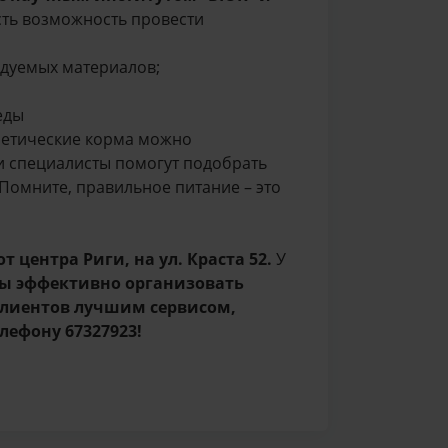
сть возможность провести
едуемых материалов;
еды
иетические корма можно
и специалисты помогут подобрать
Помните, правильное питание – это
т центра Риги, на ул. Краста 52.
У
бы эффективно организовать
клиентов лучшим сервисом,
елефону 67327923!