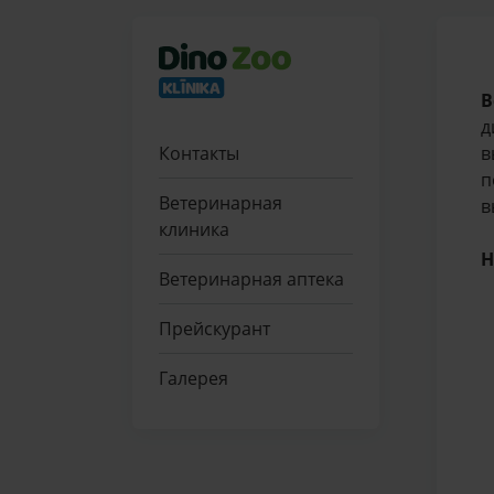
В
д
Контакты
в
п
Ветеринарная
в
клиника
Н
Ветеринарная аптека
Прейскурант
Галерея