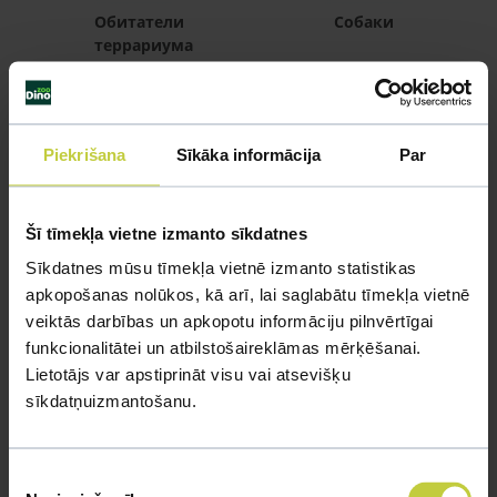
Обитатели
Собаки
террариума
Piekrišana
Sīkāka informācija
Par
Советы экспертов
Šī tīmekļa vietne izmanto sīkdatnes
У вас есть вопросы? У нас будут ответы. B сети
магазинов Dino Zoo работают ихтиологи,
Sīkdatnes mūsu tīmekļa vietnē izmanto statistikas
специалисты по птицам и грызунам, кинологи,
apkopošanas nolūkos, kā arī, lai saglabātu tīmekļa vietnē
фелинологи и многие другие специалисты, которые
veiktās darbības un apkopotu informāciju pilnvērtīgai
предоставят профессиональный совет по вопросам
funkcionalitātei un atbilstošaireklāmas mērķēšanai.
содержания, ухода и здоровья домашних животных.
Lietotājs var apstiprināt visu vai atsevišķu
sīkdatņuizmantošanu.
ЗАДАВАТЬ ВОПРОС
Piekrišanas