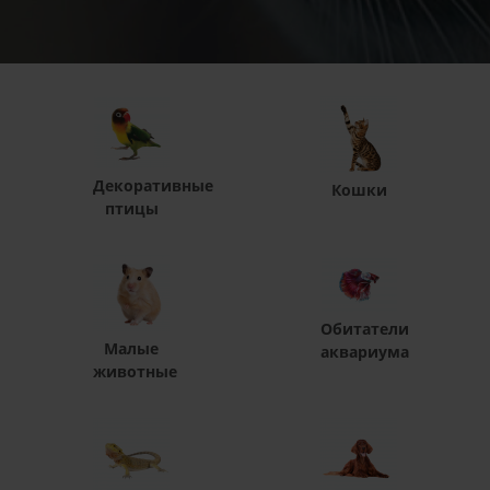
Декоративные
Кошки
птицы
Обитатели
Малые
аквариума
животные