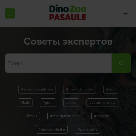
Советы экспертов
#akvarijaiemitnieki
#maziedzivnieki
#suni
#kaki
#putni
#suns
#veterinararsts
#kakis
#terarijuiemitnieki
#akvarijs
#dinozooklinika
#papagailis