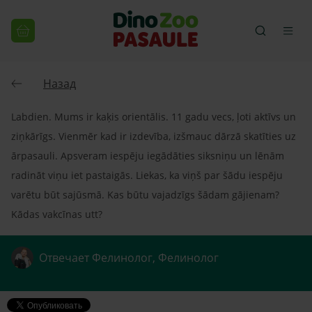
Назад
Labdien. Mums ir kaķis orientālis. 11 gadu vecs, ļoti aktīvs un
ziņkārīgs. Vienmēr kad ir izdevība, izšmauc dārzā skatīties uz
ārpasauli. Apsveram iespēju iegādāties siksniņu un lēnām
radināt viņu iet pastaigās. Liekas, ka viņš par šādu iespēju
varētu būt sajūsmā. Kas būtu vajadzīgs šādam gājienam?
Kādas vakcīnas utt?
Отвечает Фелинолог, Фелинолог