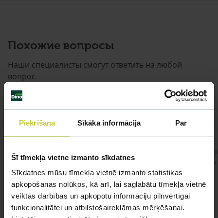
Похожие вопросы
Наши специалисты смогут ответить на любой
вопрос
ЗАДАВАТЬ ВОПРОС
Piekrišana
Sīkāka informācija
Par
Ja kaķim gadījies apēst plastiku ,ko ieklāj zem
Добр
Šī tīmekļa vietne izmanto sīkdatnes
garnelēm kārbiņās apakšā.Kādas sekas varētu
кота
būt?Kā kaķis varētu reağēt...Ko darīt?
Sīkdatnes mūsu tīmekļa vietnē izmanto statistikas
apkopošanas nolūkos, kā arī, lai saglabātu tīmekļa vietnē
veiktās darbības un apkopotu informāciju pilnvērtīgai
funkcionalitātei un atbilstošaireklāmas mērķēšanai.
#kakis
#apedis
#plevi