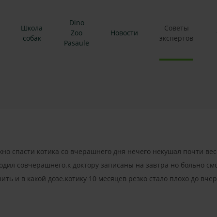
Dino
Школа
Советы
Zoo
Новости
собак
экспертов
Pasaule
но спасти котика со вчерашнего дня нечего некушал почти ве
ходил совчерашнего.к доктору записаны на завтра но больно см
ить и в какой дозе.котику 10 месяцев резко стало плохо до вч