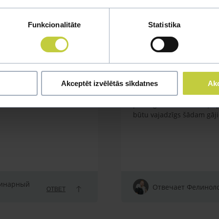
Funkcionalitāte
Statistika
em garnelēm kārbiņās
Labdien. Mums ir kaķis orie
 reağēt...Ko darīt?
Vienmēr kad ir izdevība, i
Akceptēt izvēlētās sīkdatnes
Akc
Apsveram iespēju iegādāti
pastaigās. Liekas, ka viņš
būtu vajadzīgs šādam gāj
ринарный
Отвечает Фелиноло
ОТВЕТ