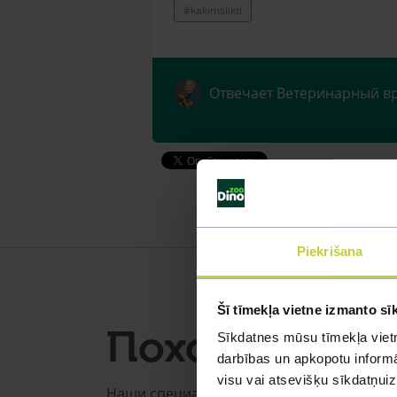
#kakimslikti
Отвечает Ветеринарный в
Piekrišana
Šī tīmekļa vietne izmanto sī
Похожие воп
Sīkdatnes mūsu tīmekļa vietn
darbības un apkopotu informāc
visu vai atsevišķu sīkdatņu
Наши специалисты смогут ответить на л