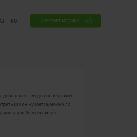
RU
ИНТЕРНЕТ-МАГАЗИН
сь день рвало сегодня понемножку
отреть как он мучаетса.Можно ли
ерашнего дня был весёлым.с