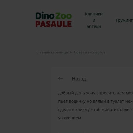
Клиники
и
Груминг
аптеки
Главная страница
Советы экспертов
Назад
добрый день хочу спросить чем мож
пьет водичку но вялый в туалет не
сделать клизму чтоб животик облегч
уважением