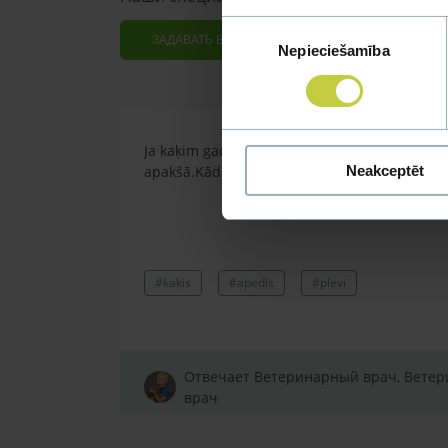
Piekrišanas
ЗАДАВАТЬ ВОПРОС
Nepieciešamība
izvēle
Ja kaķim gadījies apēst plastiku ,ko ieklāj z
apakšā.Kādas sekas varētu būt?Kā kaķis varētu
Neakceptēt
#kakis
#apedis
#plevi
Отвечает Ветеринарный врач, Вете
врач