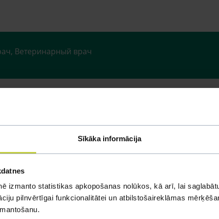
рач, Ветеринарный врач
Sīkāka informācija
kdatnes
росы
ē izmanto statistikas apkopošanas nolūkos, kā arī, lai saglabātu
iju pilnvērtīgai funkcionalitātei un atbilstošaireklāmas mērķēšana
izmantošanu.
юбой вопрос