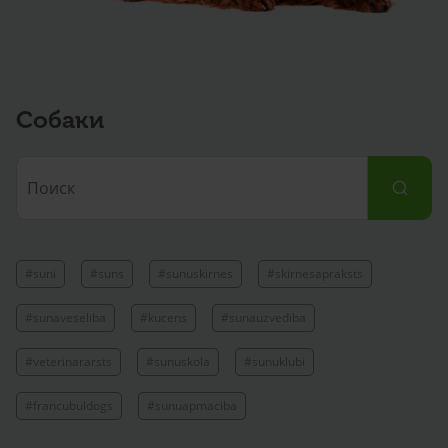
Собаки
#suni
#suns
#sunuskirnes
#skirnesapraksts
#sunaveseliba
#kucens
#sunauzvediba
#veterinararsts
#sunuskola
#sunuklubi
#francubuldogs
#sunuapmaciba