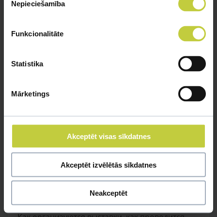
Nepieciešamība
izvēle
УЗНАТЬ БОЛЬШЕ
Funkcionalitāte
Statistika
Mārketings
Akceptēt visas sīkdatnes
Akceptēt izvēlētās sīkdatnes
Выставки собак в Латвии: как
участвовать и как подготовить
Neakceptēt
собаку?
Как организуются выставки, как проводится