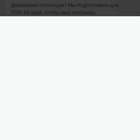
домашним питомцам? Мы подготовили для вас
ТОП-14 идей, чтобы ваш любимец
почувствовал себя по-настоящему особенным
и окружённым заботой!
УЗНАТЬ БОЛЬШЕ
Страница
из
12