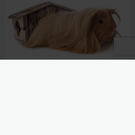
Меры безопасности
Клетку нужно обезопасить от попыток побега
«заключенного». Дверцы решетчатой клетки
должны плотно закрываться, без щелей –
маленькие грызуны наделены удивительными
способностями протискиваться сквозь самые
узкие ходы. Для террариумов,
приспособленных для нужд грызунов, нужно
сделать плотно примыкающие решетчатые