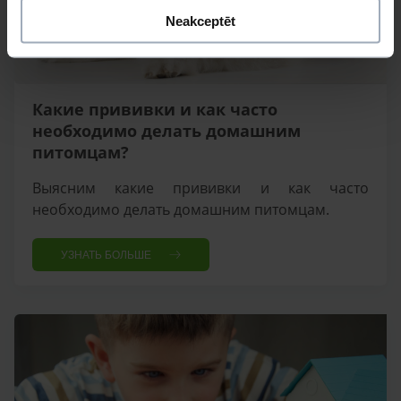
Neakceptēt
Какие прививки и как часто
необходимо делать домашним
питомцам?
Выясним какие прививки и как часто
необходимо делать домашним питомцам.
УЗНАТЬ БОЛЬШЕ