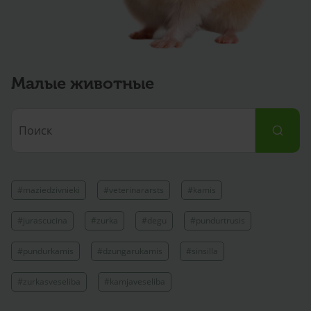
Малые животные
#maziedzivnieki
#veterinararsts
#kamis
#jurascucina
#zurka
#degu
#pundurtrusis
#pundurkamis
#dzungarukamis
#sinsilla
#zurkasveseliba
#kamjaveseliba