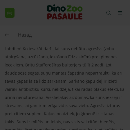
Назад
Labdien! Ko iesakāt darīt, lai suns nebūtu agresīvs (zobu
atņirgšana, uzrūkšana, iekošana līdz asinīm) pret ģimenes
locekļiem. Britu Staffordšīras bulterjers tūlīt 2 gadi. Ļoti
daudz sosē segas, suņu mantas čāpstina nepārtraukti, kā arī
savas ķepas laiza līdz sarkanām. Sarkano ķepu dēļ ir izieti
vairāki antibiotiku kursi, nelīdzēja, tikai radās blakus efekti, kā
urīna nenoturēšana. Vieslielākās aizdomas, ka suns iekšēji ir
stresains, lai gan ir mierīga vide, sava vieta. Agresīvi izturas
pret citiem suņiem. Kaķus neaiztiek, jo ģimenē ir istabas
kaķis. Suns ir mīlēts un lolots, nav sists vai citādi biedēts,
traumēts. Prot pamatkomandas. Novērots, ka ir ļoti spītīgs. Ja