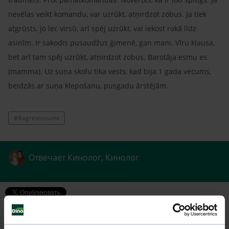
nevēlas veikt komandu, var uzrūkt, atņirdzot zobus. Ja tiek
atgrūsts, jo lec virsū, arī spēj uzrūkt, vai iekost rokā līdz
asinīm. Ir sakodis pusaudžus ģimenē, gan mani. Vīru klausa,
bet arī tam spēj uzrūkt, atņirdzot zobus. Barotāja esmu es
(mamma). Uz suņa skolu tika vests, kad bija 1 gada vecums,
beidzās ar suņa klepošanu, pusgadu ārstējām.
##agresivssuns
Отвечает Кинолог, Кинолог