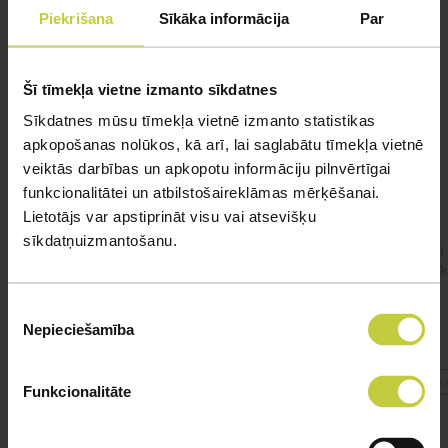
Piekrišana
Sīkāka informācija
Par
Похожие вопросы
Наши специалисты смогут ответить на любой
Šī tīmekļa vietne izmanto sīkdatnes
вопрос
Sīkdatnes mūsu tīmekļa vietnē izmanto statistikas
ЗАДАВАТЬ ВОПРОС
apkopošanas nolūkos, kā arī, lai saglabātu tīmekļa vietnē
veiktās darbības un apkopotu informāciju pilnvērtīgai
funkcionalitātei un atbilstošaireklāmas mērķēšanai.
Lietotājs var apstiprināt visu vai atsevišķu
sīkdatņuizmantošanu.
Labdien, Kurā audzētavā nopirkt tīršķirnes
Kādi 
Amerikāņu Stadforšīras terjera kucēnu? Mēs
ir ie
ar ģimeni vēlamies tīršķirnes kucēnu priekš
Piekrišanas
izstādīšanas un aktīva ģimenes kompanjona.
Nepieciešamība
izvēle
#kucēnaiegāde
#acu
Funkcionalitāte