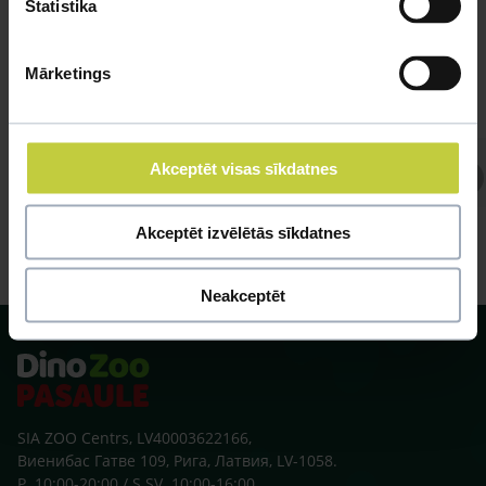
Statistika
Mārketings
Akceptēt visas sīkdatnes
Отвечает Кинолог, Кинолог
Akceptēt izvēlētās sīkdatnes
Neakceptēt
SIA ZOO Centrs, LV40003622166,
Виенибас Гатве 109, Рига, Латвия, LV-1058.
P. 10:00-20:00 / S.SV. 10:00-16:00