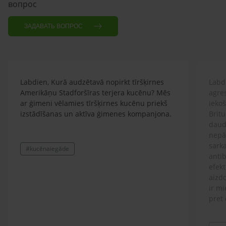
вопрос
ЗАДАВАТЬ ВОПРОС
Labdien, Kurā audzētavā nopirkt tīršķirnes
Labdi
Amerikāņu Stadforšīras terjera kucēnu? Mēs
agre
ar ģimeni vēlamies tīršķirnes kucēnu priekš
ieko
izstādīšanas un aktīva ģimenes kompanjona.
Britu
daud
nepār
sarka
#kucēnaiegāde
antib
efekt
aizdo
ir mi
pret 
ģimen
lolot