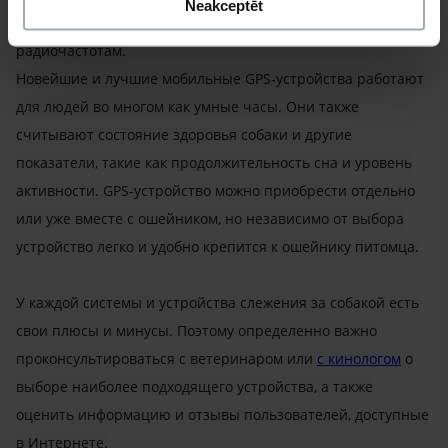
Neakceptēt
• радиотрекеры, определяющие местоположение по
радиочастотам.
Новейшие и лучшие мобильные GPS-устройства работают
для людей во многом как умные часы. Они также
считывают состояние здоровья собаки и другие
показатели, такие как продолжительность сна и уровень
активности. GPS-устройство можно приобрести отдельно
или уже вместе с ошейником, но независимо от выбора
устройство легко и удобно крепится к ошейнику питомца.
У каждой системы и устройства слежения за собакой есть
свои плюсы и минусы. Поэтому определенно важно
проконсультироваться с ветеринаром или
с кинологом
о
выборе наиболее подходящего устройства, а также
оценить информацию и отзывы пользователей, доступные
в Интернете.