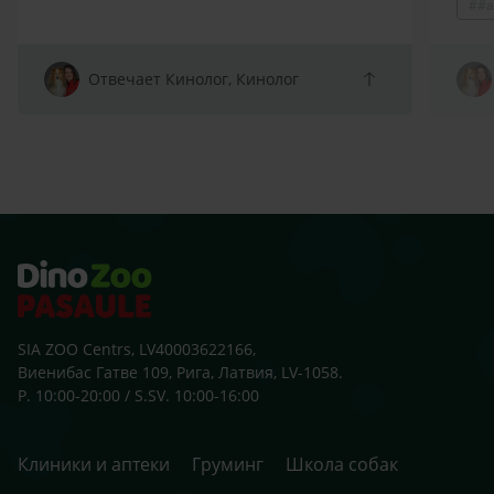
##a
Prot
spītī
atņir
arī s
Отвечает Кинолог, Кинолог
sako
klaus
zobu
skolu
beid
ārst
SIA ZOO Centrs, LV40003622166,
Виенибас Гатве 109, Рига, Латвия, LV-1058.
P. 10:00-20:00 / S.SV. 10:00-16:00
Клиники и аптеки
Груминг
Школа собак