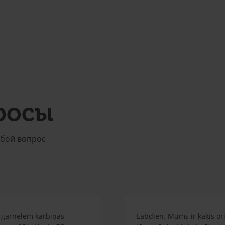
росы
юбой вопрос
em garnelēm kārbiņās
Labdien. Mums ir kaķis orie