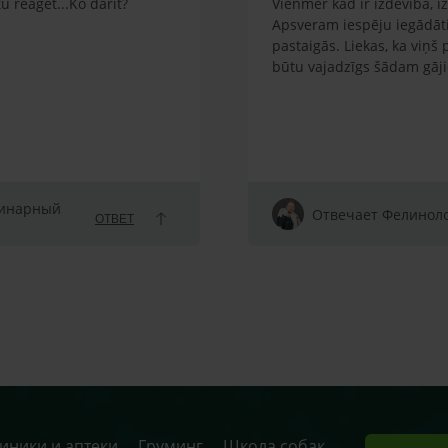
 reağēt...Ko darīt?
Vienmēr kad ir izdevība, i
Apsveram iespēju iegādāti
pastaigās. Liekas, ka viņš
būtu vajadzīgs šādam gāj
ринарный
Отвечает Фелиноло
ОТВЕТ
иники и аптеки
Груминг
Школа собак