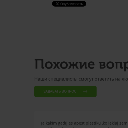
Похожие воп
Наши специалисты смогут ответить на л
ЗАДАВАТЬ ВОПРОС
Ja kaķim gadījies apēst plastiku ,ko ieklāj z