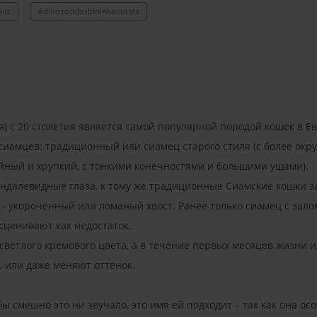
kis
#dinozoodarbiniekastasts
) с 20 столетия является самой популярной породой кошек в Е
амцев: традиционный или сиамец старого стиля (с более округ
йный и хрупкий, с тонкими конечностями и большими ушами).
ндалевидные глаза, к тому же традиционные Сиамские кошки за
– укороченный или ломаный хвост. Ранее только сиамец с зал
сценивают как недостаток.
ветлого кремового цвета, а в течение первых месяцев жизни их
е, или даже меняют оттенок.
ы смешно это ни звучало, это имя ей подходит – так как она особ