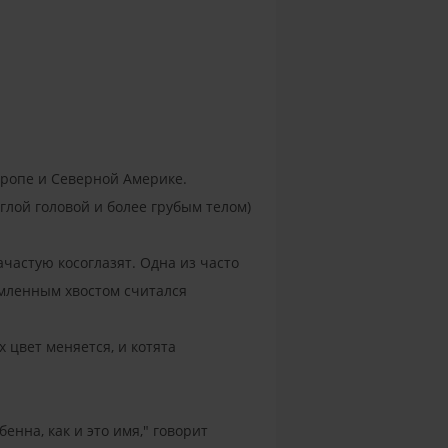
вропе и Северной Америке.
лой головой и более грубым телом)
частую косоглазят. Одна из часто
омленным хвостом считался
 цвет меняется, и котята
енна, как и это имя," говорит