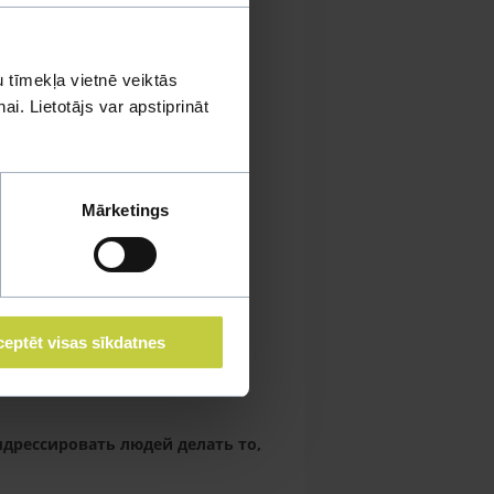
ень, когда хозяин на работе.
 tīmekļa vietnē veiktās
тва оставалась одна. Так как мы
i. Lietotājs var apstiprināt
ного игрушек, иначе они
Mārketings
м в основном спит или ходит за
из магазина DINO ZOO – мячик, с
eptēt visas sīkdatnes
ршащей конфетной бумажки. Она
в достатке.
ыдрессировать людей делать то,