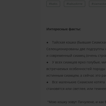
#kakis
#kakuskirne
#siamaska
Интересные факты:
● Тайская кошка (бывшая Сиамская
Селекционированы две подгруппы си
и современный сиамец (очень стро
● У всех сиамцев ярко голубые, ми
встречаемых особенностей породы 
истинным сиамцем, а сейчас это ра
● Все маленькие Сиамские котята с
становятся или светлее, или темне
"Мою кошку зовут Пичулене, и как б