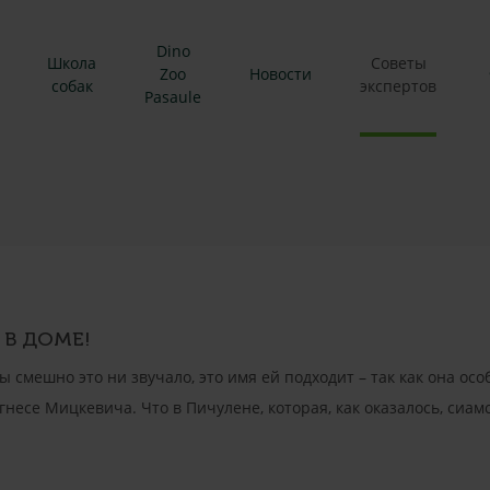
Dino
Школа
Советы
Zoo
Новости
собак
экспертов
Pasaule
 В ДОМЕ!
 смешно это ни звучало, это имя ей подходит – так как она особ
есе Мицкевича. Что в Пичулене, которая, как оказалось, сиамс