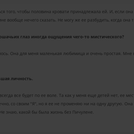
ся того, чтобы половина кровати принадлежала ей. И, если она 
мне вообще нечего сказать. Не могу же ее разбудить, когда она 
 кошачьих глаз иногда ощущения чего-то мистического?
лось. Она для меня маленькая любимица и очень простая. Мне 
льшая личность.
всегда все будет по ее воле. Та как у меня еще детей нет, ее м
ечно, со своим "Я", но я ее не променяю ни на одну другую. Он
. Не знаю, какой бы была жизнь без Пичулене.