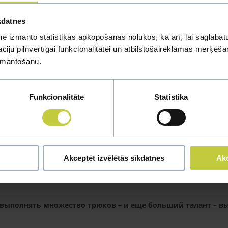
вится, когда их на долго оставляют одних, например, на д
kdatnes
ē izmanto statistikas apkopošanas nolūkos, kā arī, lai saglabātu
оставляют одну, однако за четыре года она доказала, что с детс
iju pilnvērtīgai funkcionalitātei un atbilstošaireklāmas mērķēšana
izmantošanu.
овольство особо не выражает.
бят играться, поэтому рекомендуют подготовить для них м
Funkcionalitāte
Statistika
ещи людей.
ила ничего, поэтому я ее боготворю. Когда я дома, Пичулене дне
гда настигает желание поиграться. Самые любимые ее игрушки 
Akceptēt izvēlētās sīkdatnes
Akc
палочки с пуховым наконечником. Но иногда ей хватает и шу
о времени проводит на балконе, поэтому свежего воздуха у нее 
я выполнять множество трюков – и еще больший талант – в