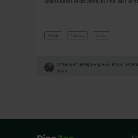
apakšā.Kādas sekas varētu būt?Kā kaķis varētu
#kakis
#apedis
#plevi
Отвечает Ветеринарный врач, Вете
врач
Кл