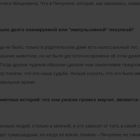
есе Мицкевича. Что в Пичулене, которая, как оказалось, сиамс
ыло долго планируемой или "импульсивной" покупкой?
а не было, только в родительском доме есть колоссальный пес
машнее животное, но не было достаточно времени об этом дума
Тогда друзья чудным образом сделали нам заманчивое предложе
зу поняли, что это наша судьба. Нельзя сказать, что это было и
равильное время.
иятных историй: что они ужасно громко мяучат, являются 
колько людей, столько и мнений, и это зависит от того, в какой
удет сумасшедшая, но когда ее взяли, поняла – Пичулене не така