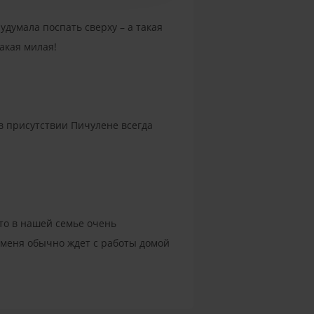
удумала поспать сверху – а такая
такая милая!
в присутствии Пичулене всегда
есто в нашей семье очень
а меня обычно ждет с работы домой