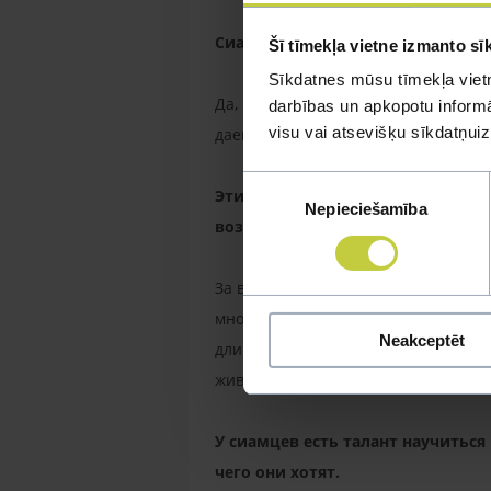
Сиамским кошкам особенно не нра
Šī tīmekļa vietne izmanto sī
Sīkdatnes mūsu tīmekļa vietn
Да, Пичулене не нравится, когда ее 
darbības un apkopotu informāc
visu vai atsevišķu sīkdatņu
даем ей много любви, она свое нед
Piekrišanas
Эти кошки спортивны и очень лю
Nepieciešamība
izvēle
возьмутся за мебель и другие в
За весь этот год она мне не попорт
мной по пятам как собачка, но ино
Neakceptēt
длинным, пушистым хвостом и еще 
живет только в помещении, но мног
У сиамцев есть талант научитьс
чего они хотят.