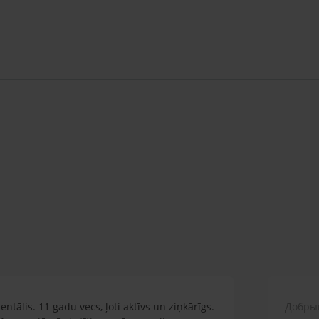
ntālis. 11 gadu vecs, ļoti aktīvs un ziņkārīgs.
Добрый