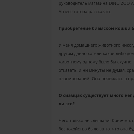
руководитель магазина DINO ZOO Агн
Агнесе готова рассказать.
Приобретение Сиамской кошки б
У меня домашнего животного никогд
другом давно хотели какое-либо до
животному одному было бы скучно. 
отказать, и ни минуты не думая, сра
планирований. Она появилась в п
О сиамцах существует много непр
ли это?
Чего только не слышали! Конечно, с
беспокойство было за то, что она б