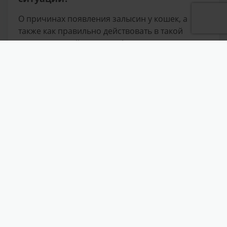
О причинах появления залысин у кошек, а
также как правильно действовать в такой
ситуации читайте в статье!
УЗНАТЬ БОЛЬШЕ
Страница
из
5