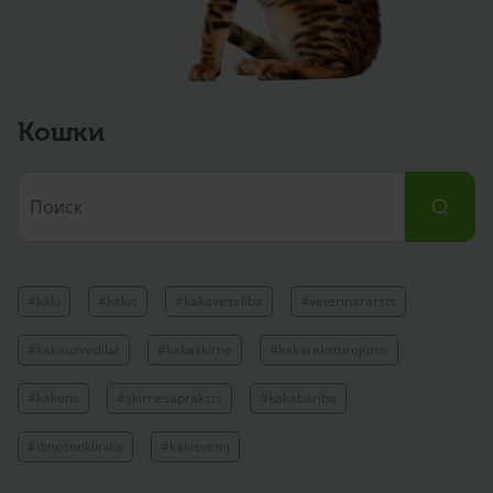
Кошки
#kaki
#kakis
#kakaveseliba
#veterinararsts
#kakauzvediba
#kakaskirne
#kakaraksturojums
#kakens
#skirnesapraksts
#kakabariba
#dinozooklinika
#kakisvemj