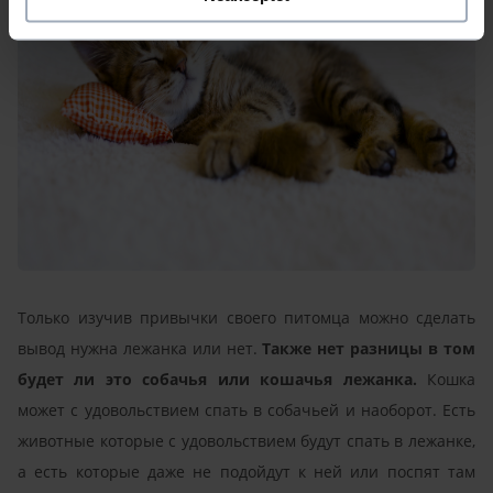
Только изучив привычки своего питомца можно сделать
вывод нужна лежанка или нет.
Также нет разницы в том
будет ли это собачья или кошачья лежанка.
Кошка
может с удовольствием спать в собачьей и наоборот. Есть
животные которые с удовольствием будут спать в лежанке,
а есть которые даже не подойдут к ней или поспят там