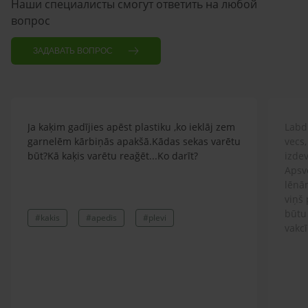
Наши специалисты смогут ответить на любой
вопрос
ЗАДАВАТЬ ВОПРОС
Ja kaķim gadījies apēst plastiku ,ko ieklāj zem
Labd
garnelēm kārbiņās apakšā.Kādas sekas varētu
vecs,
būt?Kā kaķis varētu reağēt...Ko darīt?
izdev
Apsv
lēnām
viņš
būtu
#kakis
#apedis
#plevi
vakcī