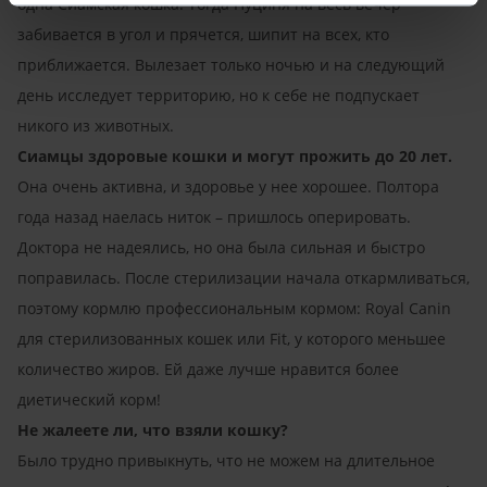
одна Сиамская кошка. Тогда Пуциня на весь вечер
забивается в угол и прячется, шипит на всех, кто
приближается. Вылезает только ночью и на следующий
день исследует территорию, но к себе не подпускает
никого из животных.
Cиамцы здоровые кошки и могут прожить до 20 лет.
Она очень активна, и здоровье у нее хорошее. Полтора
года назад наелась ниток – пришлось оперировать.
Доктора не надеялись, но она была сильная и быстро
поправилась. После стерилизации начала откармливаться,
поэтому кормлю профессиональным кормом: Royal Canin
для стерилизованных кошек или Fit, у которого меньшее
количество жиров. Ей даже лучше нравится более
диетический корм!
Не жалеете ли, что взяли кошку?
Было трудно привыкнуть, что не можем на длительное