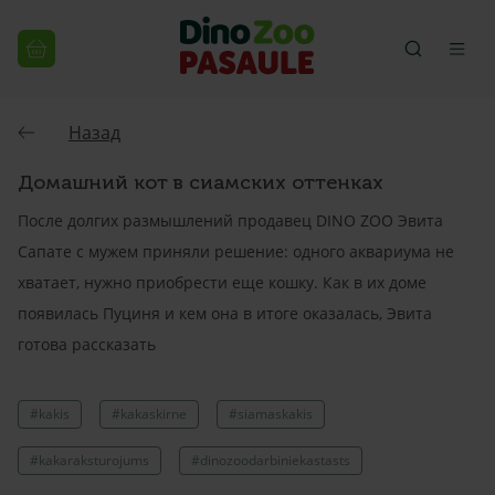
Назад
Домашний кот в сиамских оттенках
После долгих размышлений продавец DINO ZOO Эвита
Сапате с мужем приняли решение: одного аквариума не
хватает, нужно приобрести еще кошку. Как в их доме
появилась Пуциня и кем она в итоге оказалась, Эвита
готова рассказать
#kakis
#kakaskirne
#siamaskakis
#kakaraksturojums
#dinozoodarbiniekastasts