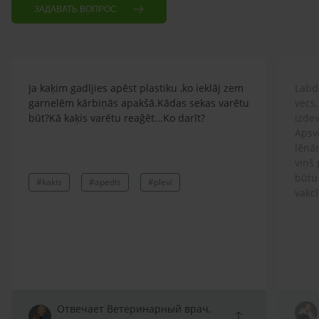
ЗАДАВАТЬ ВОПРОС
Ja kaķim gadījies apēst plastiku ,ko ieklāj zem
Labd
garnelēm kārbiņās apakšā.Kādas sekas varētu
vecs,
būt?Kā kaķis varētu reağēt...Ko darīt?
izdev
Apsv
lēnām
viņš
būtu
#kakis
#apedis
#plevi
vakcī
Отвечает Ветеринарный врач,