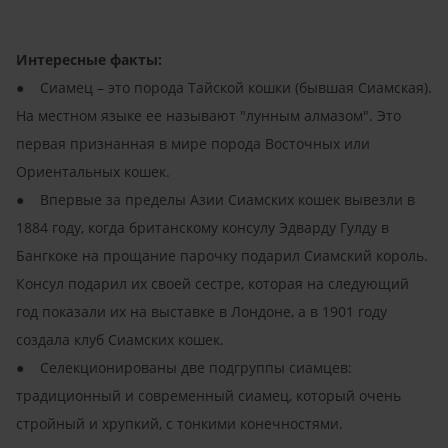
Интересные факты:
● Сиамец – это порода Тайской кошки (бывшая Сиамская).
На местном языке ее называют "лунным алмазом". Это
первая признанная в мире порода Восточных или
Ориентальных кошек.
● Впервые за пределы Азии Сиамских кошек вывезли в
1884 году, когда британскому консулу Эдварду Гулду в
Бангкоке на прощание парочку подарил Сиамский король.
Консул подарил их своей сестре, которая на следующий
год показали их на выставке в Лондоне, а в 1901 году
создала клуб Сиамских кошек.
● Селекционированы две подгруппы сиамцев:
традиционный и современный сиамец, который очень
стройный и хрупкий, с тонкими конечностями.