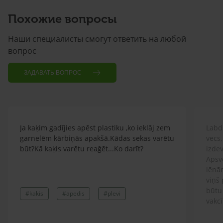
Похожие вопросы
Наши специалисты смогут ответить на любой
вопрос
ЗАДАВАТЬ ВОПРОС
Ja kaķim gadījies apēst plastiku ,ko ieklāj zem
Labd
garnelēm kārbiņās apakšā.Kādas sekas varētu
vecs,
būt?Kā kaķis varētu reağēt...Ko darīt?
izdev
Apsv
lēnām
viņš
būtu
#kakis
#apedis
#plevi
vakcī