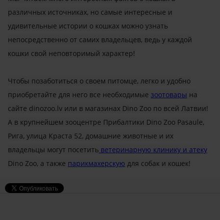
различных источниках, но самые интересные и
удивительные истории о кошках можно узнать
непосредственно от самих владельцев, ведь у каждой
кошки свой неповторимый характер!
Чтобы позаботиться о своем питомце, легко и удобно
приобретайте для него все необходимые
зоотовары
на
сайте dinozoo.lv или в магазинах Dino Zoo по всей Латвии!
А в крупнейшем зооцентре Прибалтики Dino Zoo Pasaule,
Рига, улица Краста 52, домашние животные и их
владельцы могут посетить
ветеринарную клинику и атеку
Dino Zoo, а также
парикмахерскую
для собак и кошек!