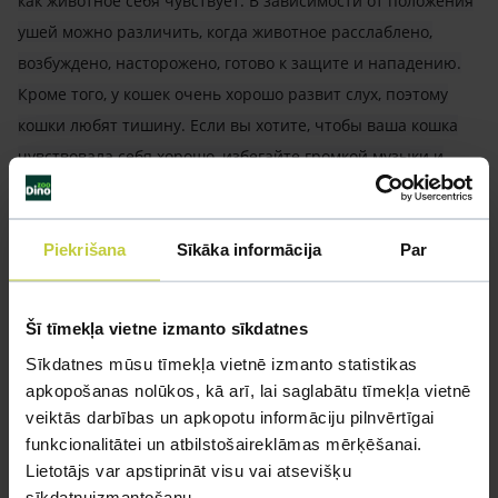
как животное себя чувствует. В зависимости от положения
ушей можно различить, когда животное расслаблено,
возбуждено, насторожено, готово к защите и нападению.
Кроме того, у кошек очень хорошо развит слух, поэтому
кошки любят тишину. Если вы хотите, чтобы ваша кошка
чувствовала себя хорошо, избегайте громкой музыки и
других громких звуков.
.
Piekrišana
Sīkāka informācija
Par
Šī tīmekļa vietne izmanto sīkdatnes
Sīkdatnes mūsu tīmekļa vietnē izmanto statistikas
apkopošanas nolūkos, kā arī, lai saglabātu tīmekļa vietnē
veiktās darbības un apkopotu informāciju pilnvērtīgai
funkcionalitātei un atbilstošaireklāmas mērķēšanai.
Lietotājs var apstiprināt visu vai atsevišķu
sīkdatņuizmantošanu.