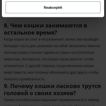
времени. Это связано с тем, что гормоны роста активнее
Neakceptēt
всего вырабатываются во время сна.
8. Чем кошки занимаются в
остальное время?
Когда кошка не спит и не разминает лапки, она проводит
большую часть дня, ухаживая за собой. Возможно, именно
поэтому кошку считают одним из самых чистоплотных
животных. Интересно, что кошки также моются, чтобы
успокоиться. С другой стороны, когда несколько кошек
живут вместе, они склонны облизывать друг друга, чтобы
показать привязанность.
9. Почему кошки ласково трутся
головой о своих хозяев?
Таким способом кошка выражает привязанность к своему