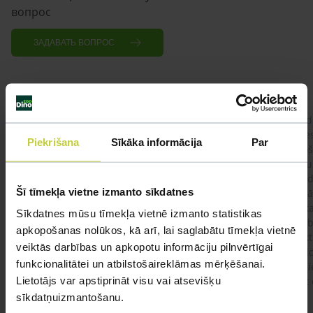
вопрос
ЗАДАВАТЬ ВОПРОС
Labdien, Kurā audzētavā nopirkt tīršķirnes
Labdi
Amerikāņu Stadforšīras terjera kucēnu? Mēs
agre
Piekrišana
Sīkāka informācija
Par
ar ģimeni vēlamies tīršķirnes kucēnu priekš
ieko
izstādīšanas un aktīva ģimenes kompanjona.
Britu
daud
Šī tīmekļa vietne izmanto sīkdatnes
nepār
sarka
#kucēnaiegāde
Sīkdatnes mūsu tīmekļa vietnē izmanto statistikas
antib
apkopošanas nolūkos, kā arī, lai saglabātu tīmekļa vietnē
efekt
veiktās darbības un apkopotu informāciju pilnvērtīgai
aizdo
funkcionalitātei un atbilstošaireklāmas mērķēšanai.
ir mi
Lietotājs var apstiprināt visu vai atsevišķu
pret 
ģimen
sīkdatņuizmantošanu.
lolot