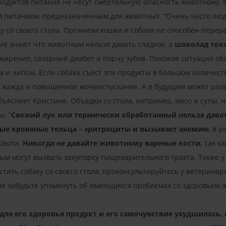
родуктов питания не несут смертельную опасность животному, 
 питанием, предназначенным для животных. “Очень часто люди,
 со своего стола. Организм кошки и собаки не способен перер
е знают что животным нельзя давать сладкое, а
шоколад ток
жирение, сахарный диабет и порчу зубов. Похожая ситуация об
да и чипсы. Если собака съест эти продукты в большом количес
ая жажда и повышенное мочеиспускание. А в будущем может раз
бъясняет Кристине. Объедки со стола, например, мясо и супы, н
ы. “
Свежий лук или термически обработанный нельзя дав
ные кровяные тельца – эритроциты и вызывает анемию
, в 
 рвота.
Никогда не давайте животному вареные кости,
так ка
мым могут вызвать закупорку пищеварительного тракта. Также у
ить собаку со своего стола, проконсультируйтесь у ветеринарн
И не забудьте упомянуть об имеющихся проблемах со здоровьем ж
для его здоровья продукт и его самочувствие ухудшилось,