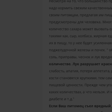
Несмотря на то, что большинство п
надо кормить свежим качественным
своим питомцам, предлагая им пищу
предусмотрены для человека. Многи
количество сахара может вызвать о
такими как, сыр, колбаса, жирная е
их в пищу, то у нее будет усиленн
поджелудочной железы и почек. ” о
соль, приправы, чеснок и лук вредн
количестве. Лук разрушает крас
слабость, апатия, потеря аппетита,
кости становятся хрупкими, тем са
пищевой ценности. Прежде чем угост
каких количествах, а что нельзя. 
диабете и т.д.”
Если Ваш питомец съел вредный 