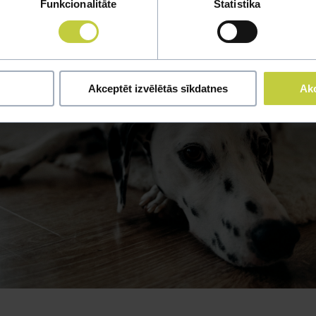
Funkcionalitāte
Statistika
Akceptēt izvēlētās sīkdatnes
Akc