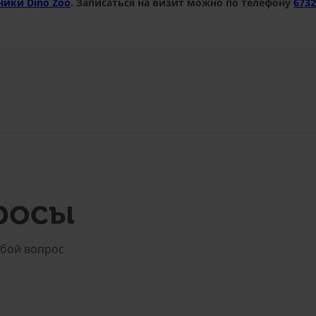
ники Dino Zoo
. Записаться на визит можно по телефону
6732
росы
юбой вопрос