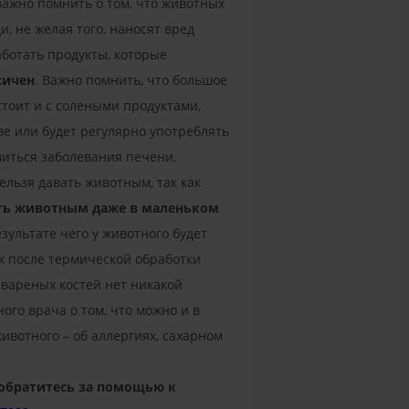
важно помнить о том, что животных
 не желая того, наносят вред
аботать продукты, которые
сичен
. Важно помнить, что большое
стоит и с солеными продуктами,
тве или будет регулярно употреблять
виться заболевания печени,
ельзя давать животным, так как
ать животным даже в маленьком
результате чего у животного будет
к после термической обработки
 вареных костей нет никакой
ого врача о том, что можно и в
ивотного – об аллергиях, сахарном
 обратитесь за помощью к