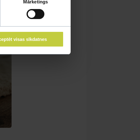
Mārketings
eptēt visas sīkdatnes