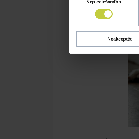
Nepieciešamība
izvēle
Neakceptēt