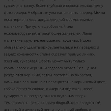
сужается к концу. Более глубокая и основательная, чем у
фокстерьера. V-образные уши направлены вперед. Мочка
носа черная, глаза миндалевидной формы, темные,
маленькие. Прикус клещеобразный или
ножницеобразный, второй более жалателен. Лапы
маленькие, круглые, напоминают кошачьи. Нужно
обязательно удалять прибылые пальцы на передних и
задних конечностях.Спина образует прямую линию.
Жесткая, кучерявая шерсть может быть только
коричневого с черным и седового окраса. Все щенки
рождаются черными, затем, постепенно вырастая,
начиная с лап начинают перецветать в коричневый цвет,
собака остается словно в «черном пиджаке». Хвост
купируется и всегда держится поднятым вверх.
Темперамент - Вельш-терьер бодрый, жизнерадостный,
активный и душевный пес, излучающий любовь и