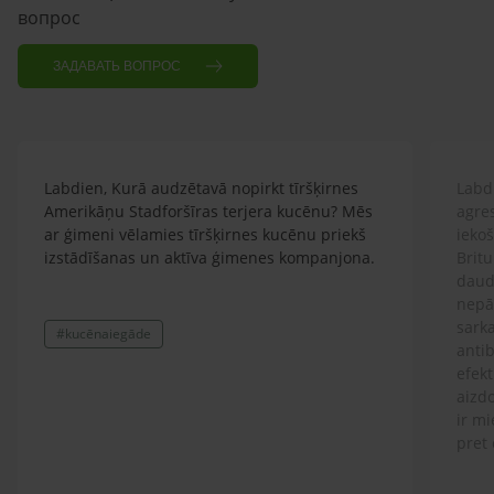
вопрос
ЗАДАВАТЬ ВОПРОС
Labdien, Kurā audzētavā nopirkt tīršķirnes
Labdi
Amerikāņu Stadforšīras terjera kucēnu? Mēs
agre
ar ģimeni vēlamies tīršķirnes kucēnu priekš
ieko
izstādīšanas un aktīva ģimenes kompanjona.
Britu
daud
nepār
sarka
#kucēnaiegāde
antib
efekt
aizdo
ir mi
pret 
ģimen
lolot