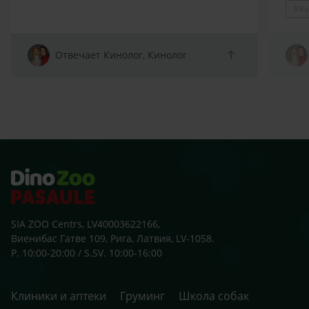
##a
Prot
spītī
atņir
arī s
Отвечает Кинолог, Кинолог
sako
klaus
zobu
skolu
beid
ārst
SIA ZOO Centrs, LV40003622166,
Виенибас Гатве 109, Рига, Латвия, LV-1058.
P. 10:00-20:00 / S.SV. 10:00-16:00
Клиники и аптеки
Груминг
Школа собак