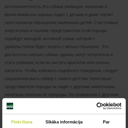
интеллигентность.Эта собака любящая, лояльная и
выносливая,она хорошо ладит с детьми и даже терпит
неосторожное обращение маленьких детей. Счастливые,
энергичные и пылкие, представители этой породы
подойдут молодой, активной семье, которая с
удовольствием будет играть с вельш-терьером. Это
достаточно смелые собаки, однако, могут испугаться и
стать робкими, если их застать врасплох или сильно
напугать. Чтобы избежать подобного поведения, следует
социализировать собаку с самого детства. Некоторые
представители породы не ладят с другими животными,
некотрые склочны от природы. По сравнению с другими
терьерами, вельш-терьер немного спокойнее, ему
нравится копаться в песке и плавать. Некотрых собак
сложно научить ходить в туалет на улицу, особенно сук.
Piekrišana
Sīkāka informācija
Par
Вельш-терьеры быстро понимают, что от них требует