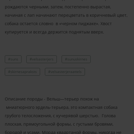
рождаются черными, затем, постепенно вырастая,
начиная с лап начинают перецветать в коричневый цвет,
собака остается словно в «черном пиджаке». Хвост
купируется и всегда держится поднятым вверх.
#suns
#velsasterjers
#sunuskirnes
#skirnesapraksts
#velsasterjeraattels
Описание породы - Вельш—терьер похож на
мниатюрного эрдель-терьера, это компактная собака
грубого телосложения, с кучерявой шерстью. Голова
плоская, прямоугольной формы, с густыми бровями,
бородой и усами. Морда квадртаной формы, никогда не