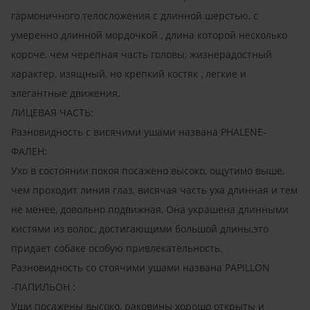
гармоничного телосложения с длинной шерстью, с
умеренно длинной мордочкой , длина которой несколько
короче, чем черепная часть головы, жизнерадостный
характер, изящный, но крепкий костяк , легкие и
элегантные движения.
ЛИЦЕВАЯ ЧАСТЬ:
Разновидность с висячими ушами названа PHALENE-
ФАЛЕН:
Ухо в состоянии покоя посажено высоко, ощутимо выше,
чем проходит линия глаз, висячая часть уха длинная и тем
не менее, довольно подвижная, Она украшена длинными
кистями из волос, достигающими большой длины,это
придает собаке особую привлекательность.
Разновидность со стоячими ушами названа PAPILLON
-ПАПИЛЬОН :
Уши посажены высоко, раковины хорошо открыты и