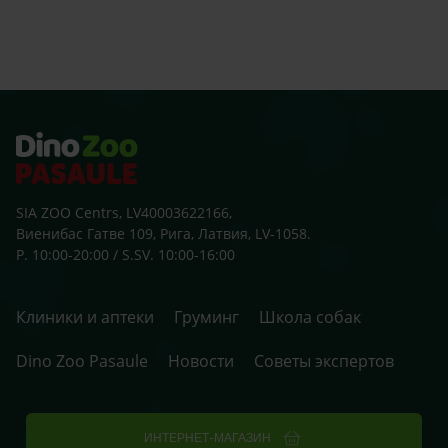
klaus
zobu
skolu
beid
ārst
SIA ZOO Centrs, LV40003622166,
Виенибас Гатве 109, Рига, Латвия, LV-1058.
P. 10:00-20:00 / S.SV. 10:00-16:00
Клиники и аптеки
Груминг
Школа собак
Dino Zoo Pasaule
Новости
Советы экспертов
ИНТЕРНЕТ-МАГАЗИН