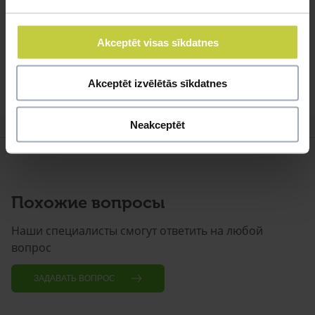
представителями семейства кошачьих. Приобретая
папильона, Вы получаете суперприз - “2 в 1″ , маленького
Akceptēt visas sīkdatnes
друга с большим сердцем!
Источник: Materiāla tapšanā izmantoti interneta resursi:
Akceptēt izvēlētās sīkdatnes
http://papillonkey.com
Neakceptēt
Похожие вопросы
Наши специалисты смогут ответить на любой
вопрос
ЗАДАВАТЬ ВОПРОС