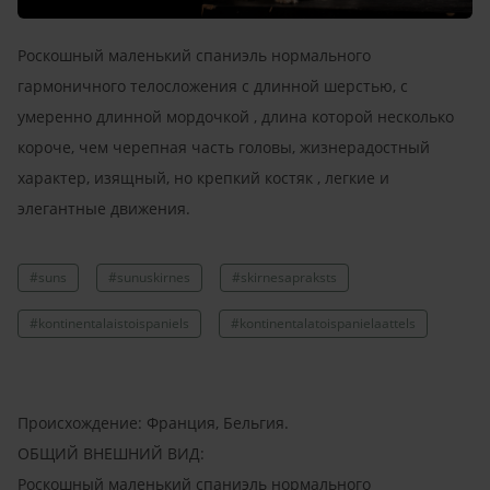
Роскошный маленький спаниэль нормального
гармоничного телосложения с длинной шерстью, с
умеренно длинной мордочкой , длина которой несколько
короче, чем черепная часть головы, жизнерадостный
характер, изящный, но крепкий костяк , легкие и
элегантные движения.
#suns
#sunuskirnes
#skirnesapraksts
#kontinentalaistoispaniels
#kontinentalatoispanielaattels
Происхождение: Франция, Бельгия.
ОБЩИЙ ВНЕШНИЙ ВИД:
Роскошный маленький спаниэль нормального