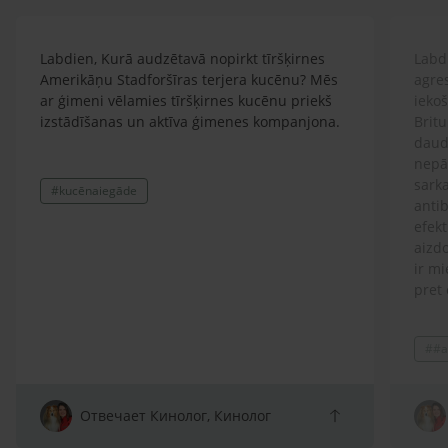
Labdien, Kurā audzētavā nopirkt tīršķirnes
Labdi
Amerikāņu Stadforšīras terjera kucēnu? Mēs
agre
ar ģimeni vēlamies tīršķirnes kucēnu priekš
ieko
izstādīšanas un aktīva ģimenes kompanjona.
Britu
daud
nepār
sarka
#kucēnaiegāde
antib
efekt
aizdo
ir mi
pret 
ģimen
lolot
##a
Prot
spītī
atņir
arī s
Отвечает Кинолог, Кинолог
sako