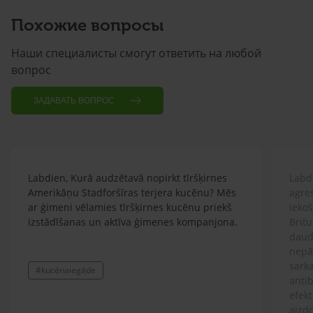
Похожие вопросы
Наши специалисты смогут ответить на любой
вопрос
ЗАДАВАТЬ ВОПРОС
Labdien, Kurā audzētavā nopirkt tīršķirnes
Labdi
Amerikāņu Stadforšīras terjera kucēnu? Mēs
agre
ar ģimeni vēlamies tīršķirnes kucēnu priekš
ieko
izstādīšanas un aktīva ģimenes kompanjona.
Britu
daud
nepār
sarka
#kucēnaiegāde
antib
efekt
aizdo