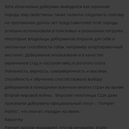
Хотя изначально доберман выводился как охранная
порода, ему свойствены также таланты следопыта, поэтому
на протяжении долгих лет представителей этой породы
успешно использовали в поисковых и розыскных патрулях.
Некоторые владельцы доберманов открыли для себя и
охотничьи способности собак, например апортировочный
инстинкт. Доберманов ипользовали и в качестве
охранников стад и пастухов овец и рогатого скота.
Лояльность, верность, самоуверенность и высокая
способность к обучению способствовала выбору
доберманов в помощники военным многих стран во время
Второй мировой войны. Морские пехотинцы США даже
присвоили доберману официиальный титул – "Semper
Fidelis", что значит «предан на веки».
Характер
Ранние записи указывают, что на начаьном этапе