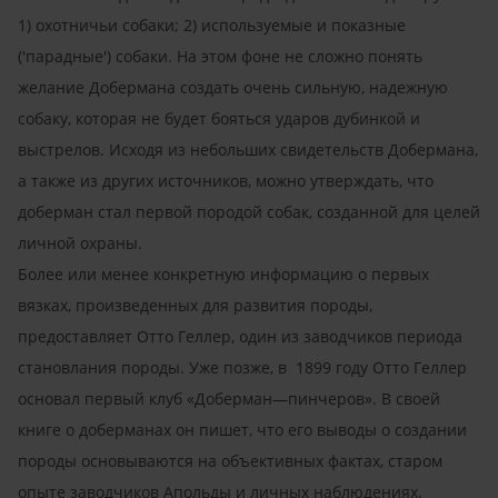
1) охотничьи собаки; 2) используемые и показные
('парадные') собаки. На этом фоне не сложно понять
желание Добермана создать очень сильную, надежную
собаку, которая не будет бояться ударов дубинкой и
выстрелов. Исходя из небольших свидетельств Добермана,
а также из других источников, можно утверждать, что
доберман стал первой породой собак, созданной для целей
личной охраны.
Более или менее конкретную информацию о первых
вязках, произведенных для развития породы,
предоставляет Отто Геллер, один из заводчиков периода
становлания породы. Уже позже, в 1899 году Отто Геллер
основал первый клуб «Доберман—пинчеров». В своей
книге о доберманах он пишет, что его выводы о создании
породы основываются на объективных фактах, старом
опыте заводчиков Апольды и личных наблюдениях.