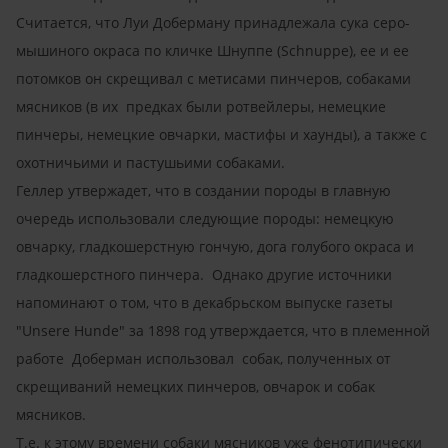
Считается, что Луи Доберману принадлежала сука серо-
мышиного окраса по кличке Шнуппе (Schnuppe), ее и ее
потомков он скрещивал с метисами пинчеров, собаками
мясников (в их предках были ротвейлеры, немецкие
пинчеры, немецкие овчарки, мастифы и хаунды), а также с
охотничьими и пастушьими собаками.
Геллер утвержадет, что в создании породы в главную
очередь использовали следующие породы: немецкую
овчарку, гладкошерстную гончую, дога голубого окраса и
гладкошерстного пинчера. Однако другие источники
напоминают о том, что в декабрьском выпуске газеты
"Unsere Hunde" за 1898 год утверждается, что в племенной
работе Доберман использовал собак, полученных от
скрещиваний немецких пинчеров, овчарок и собак
мясников.
Т.е. к этому времени собаки мясников уже фенотипически