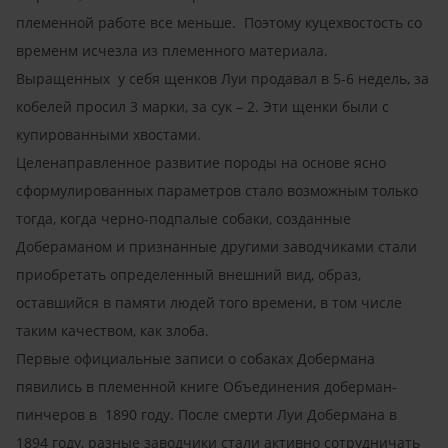
племенной работе все меньше. Поэтому куцехвостость со
временм исчезла из племенного материала.
Выращенных у себя щенков Луи продавал в 5-6 недель, за
кобелей просил 3 марки, за сук – 2. Эти щенки были с
купированными хвостами.
Целенаправленное развитие породы на основе ясно
сформулированных параметров стало возможным только
тогда, когда черно-подпалые собаки, созданные
Добераманом и признанные другими заводчиками стали
приобретать определенный внешний вид, образ,
оставшийся в памяти людей того времени, в том числе
таким качеством, как злоба.
Первые официальные записи о собаках Добермана
пявились в племенной книге Объединения доберман-
пинчеров в 1890 году. После смерти Луи Добермана в
1894 году, разные заводчики стали активно сотрудничать