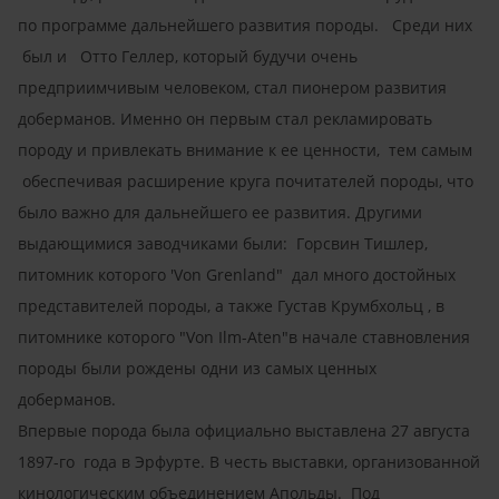
по программе дальнейшего развития породы. Среди них
был и Отто Геллер, который будучи очень
предприимчивым человеком, стал пионером развития
доберманов. Именно он первым стал рекламировать
породу и привлекать внимание к ее ценности, тем самым
обеспечивая расширение круга почитателей породы, что
было важно для дальнейшего ее развития. Другими
выдающимися заводчиками были: Горсвин Тишлер,
питомник которого 'Von Grenland" дал много достойных
представителей породы, а также Густав Крумбхольц , в
питомнике которого "Von Ilm-Aten"в начале ставновления
породы были рождены одни из самых ценных
доберманов.
Впервые порода была официально выставлена 27 августа
1897-го года в Эрфурте. В честь выставки, организованной
кинологическим объединением Апольды. Под