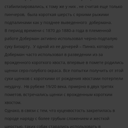
стабилизировались, к тому же у них , не считая еще только
пинчеров, была короткая шерсть с яркими рыжими
подпалинами как у позднее выведенного добермана.
В период времени с 1870 до 1880-а года в племенной
работе Доберман активно использовал черно-подпалую
суку Бизарту. У одной из ее дочерей – Пинко, которую
Доберман часто использовал в разведении из-за
врожденного короткого хвоста, впервые в помете родились
щенки серо-голубого окраса. Все попытки получить от этой
суки щенков с короткими от рождения хвостами потерпели
неудачу. Нв рубеже 19/20 века, прмерно в двух третях
пометов, встречались щенки с врожденным коротким
хвостом.
Однако, в связи с тем, что куцехвостость закрепилась в
породе наряду с более грубым сложением и жесткой
шерстью, таких собак старались использовать в