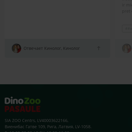
ir mi
pret 
ģimen
lolot
##a
Prot
spītī
atņir
arī s
Отвечает Кинолог, Кинолог
sako
klaus
zobu
skolu
beid
ārst
SIA ZOO Centrs, LV40003622166,
Виенибас Гатве 109, Рига, Латвия, LV-1058.