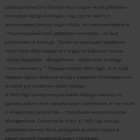
руководством Отто Геллера был создан «Клуб доберман-
пинчеров города Апольды». Год спустя, вместе с
увеличением спектра задач клуба, его переименовали в
"Национальный клуб доберман-пинчеров» , он был
расположен в Апольде. Позже организации подобного
типа стали образовыватся и в других районах страны.
Среди бридеров, объединение заводчиков Апольды
стали именовать " Первым клубом 1899 года". Этот клуб
первым сделал большой вклад в развитие благоприятных
условий для развития новой прорды.
В 1899 году приверженцам новой породы наконец-то
удалось добиться ее официального признания, в том числе
в «Комиссиии делегатов» - старейшем кинологическом
объединении. Скоро после этого, в 1900 году порода
доберман-пинчер была допущена до регистрации в
единственной племенной книге Германии.