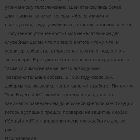
утонченному телосложению. Шеи становились более
длинными и тонкими, головы – более узкими и
вытянутыми, грудь углублялась, а костяк становился легче.
Полученная утонченность была нежелательной для
служебных целей, что привело в итоге к тому, что и
характер собак стал второстепенным по отношению к
экстерьеру. В результате стали появляться трусливые, а
также слишком нервные, легко возбудимые,
раздражительные собаки. В 1930 году около 50%
доберманов оказались непригодными к работе. Питомник
"Von Bayernstolz" сломил эту тенденцию, упешно
занимаясь разведением доберманов крепкой конституции,
которые успешно прошли проверки на защитных собак
("Shutzhund") и направили племенную работу в другое
русло.
Исользование