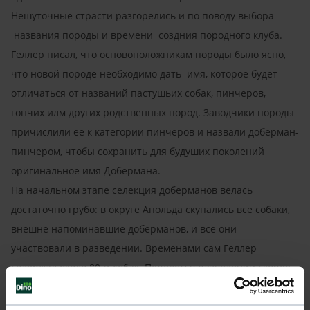
Нешуточные страсти разгорелись и по поводу выбора
названия породы и времени создния породного клуба.
Геллер писал, что основоположникам породы было ясно,
что новой породе необходимо дать имя, которое будет
отличаться от названий пастушьих собак, пинчеров,
гончих илм других родственных пород. Заводчики породы
причислили ее к категории пинчеров и назвали доберман-
пинчером, чтобы сохранить для будуших поколений
оригинальное имя Добермана.
На начальном этапе селекция доберманов велась
достаточно грубо: в округе Апольда скупались все собаки,
внешне напоминавшие доберманов, и все они
участвовали в разведении. Временами сам Геллер
содержал около 80-и собак. Перелом в разведении скорее
всего произошел тогда, когда были созданы первые
питомники и появилась конкуренция среди заводчиков и