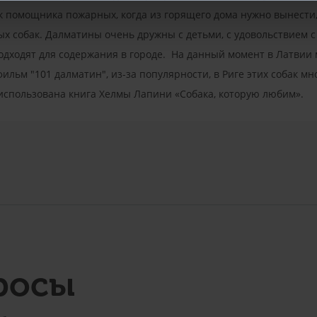
к помощника пожарных, когда из горящего дома нужно вынести,
х собак. Далматины очень дружны с детьми, с удовольствием с 
одходят для содержания в городе. На данный момент в Латвии м
фильм "101 далматин", из-за популярности, в Риге этих собак мно
 использована книга Хелмы Лапини «Собака, которую любим».
росы