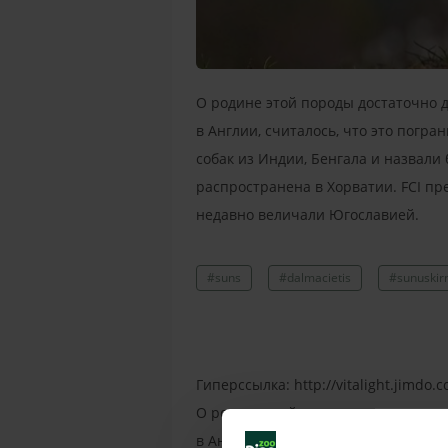
О родине этой породы достаточно д
в Англии, считалось, что это погр
собак из Индии, Бенгала и назвали
распространена в Хорватии. FCI пр
недавно величали Югославией.
#suns
#dalmacietis
#sunuskir
Гиперссылка: http://vitalight.jimdo.
О родине этой породы достаточно д
в Англии, считалось, что это погр