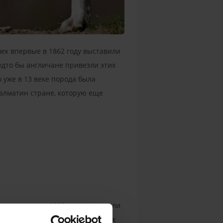
ек впервые в 1862 году выставили
будто бы англичане привезли этих
 уже в 13 веке порода была
далматин стране, которую еще
ек впервые в 1862 году выставили
будто бы англичане привезли этих