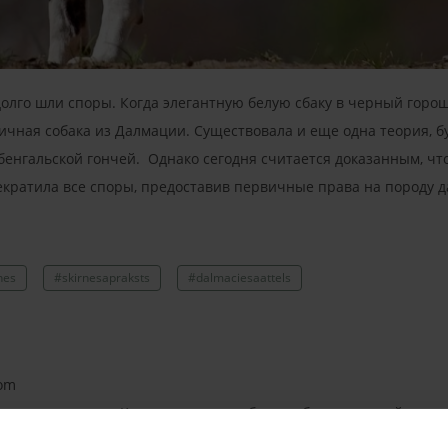
олго шли споры. Когда элегантную белую сбаку в черный горош
аничная собака из Далмации. Существовала и еще одна теория, 
 бенгальской гончей. Однако сегодня считается доказанным, что
екратила все споры, предоставив первичные права на породу 
nes
#skirnesapraksts
#dalmaciesaattels
com
олго шли споры. Когда элегантную белую сбаку в черный горош
аничная собака из Далмации. Существовала и еще одна теория, 