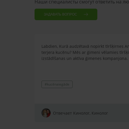
Наши специалисты смогут ответить на л
ЗАДАВАТЬ ВОПРОС
Labdien, Kurā audzētavā nopirkt tīršķirnes A
terjera kucēnu? Mēs ar ģimeni vēlamies tīršķ
izstādīšanas un aktīva ģimenes kompanjona.
#kucēnaiegāde
Отвечает Кинолог, Кинолог