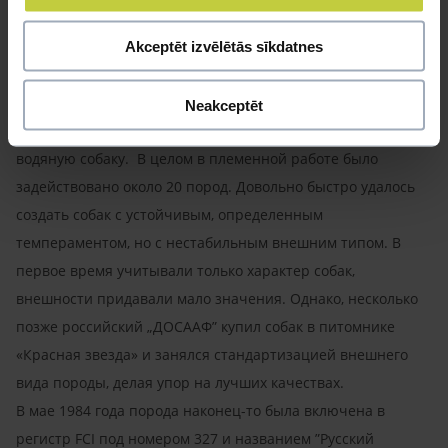
заключалась в создании массивной, грубой, работящей,
выносливой собаки, способной выжить в экстремальных
Akceptēt izvēlētās sīkdatnes
погодных условиях, часто наблюдаемых в России. Черного
терьера создавали, за основу взяв такие породы как
Neakceptēt
ризеншнауцер, эрдельтерьер, ротвейлер и русскую
водяную собаку. В целом в племенной работе было
задействовано около 20 пород. Довольно быстро удалось
создать собак с устойчивым, определенным
темпераментом, но с нестабильным внешним типом. В
первое время учитывали только характер собак,
внешности придавали мало значения. Однако, несколько
позже российский „ДОСААФ” купил собак в питомнике
«Красная звезда» и занялся стандартизацией внешнего
вида породы, делая упор на лучших качествах.
В мае 1984 года порода наконец-то была включена в
регистр FCI под номером 327 и названием ”Русский