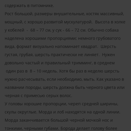
содержать в питомнике.
Рост большой, размеры внушительные, костяк массивный,
мощный, с хорошо развитой мускулатурой. Высота в холке
у кобелей - 68 – 77 cм, у сук - 66 – 72 cм. Обычно собака
наделена хорошими пропорциями; немного грубоватого
вида, формат визуально напоминает квадрат. Шерсть
густая, грубая, шерсть практически не линяет. Нужен
довольно частый и правильный тримминг, в среднем
один раз в 8 – 10 недель. Хотя бы раз в неделю шерсть
нужно расчесывать, если необходимо, мыть. Как указано в
названии породы, шерсть должна быть черного цвета или
черная с примесью серых волос.
У головы хорошие пропорции, череп средней ширины,
скулы округлые. Морда и лоб находятся на одной линии.
Морда заканчивается большой черной мочкой нос и
тонкими, черными губами. Борода делает голову более