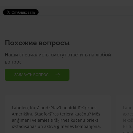
Похожие вопросы
Наши специалисты смогут ответить на любой
вопрос
ЗАДАВАТЬ ВОПРОС
Labdien, Kurā audzētavā nopirkt tīršķirnes
Labdi
Amerikāņu Stadforšīras terjera kucēnu? Mēs
agre
ar ģimeni vēlamies tīršķirnes kucēnu priekš
ieko
izstādīšanas un aktīva ģimenes kompanjona.
Britu
daud