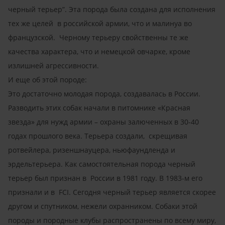
черный терьер”. Эта порода была создана для исполнения
тех же целей в российской армии, что и малинуа во
французской. Черному терьеру свойственны те же
качества характера, что и немецкой овчарке, кроме
излишней агрессивности.
И еще об этой породе:
Это достаточно молодая порода, создавалась в России.
Разводить этих собак начали в питомнике «Красная
звезда» для нужд армии – охраны залюченных в 30-40
годах прошлого века. Терьера создали, скрещивая
ротвейлера, ризеншнауцера, ньюфаундленда и
эрдельтерьера. Как самостоятельная порода черный
терьер был признан в России в 1981 году. В 1983-м его
признали и в FCI. Сегодня черный терьер является скорее
другом и спутником, нежели охранником. Собаки этой
породы и породные клубы распространены по всему миру,