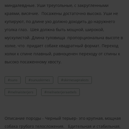
миндалевдные. Уши треугольные, с закругленными
краями, висячие. Посажены достаточно высоко. Уши не
купируют, по длине ухо должно доходить до наружнего
уголка глаз. Шея должна быть мощной, широкой,
мускулистой. Длина туловища пропорциональна высоте в
холке, что придает собаке квадратный формат. Переход
холки к спине плавный, равноценен переходу от спины к
высоко посаженному хвосту.
#suns
#sunuskirnes
#skirnesapraksts
#melnaisterjers
#melnaterjeraattels
Описание породы - Черный терьер- это крупная, мощная
собака грубого телосложения. Бдительная и стабильная.