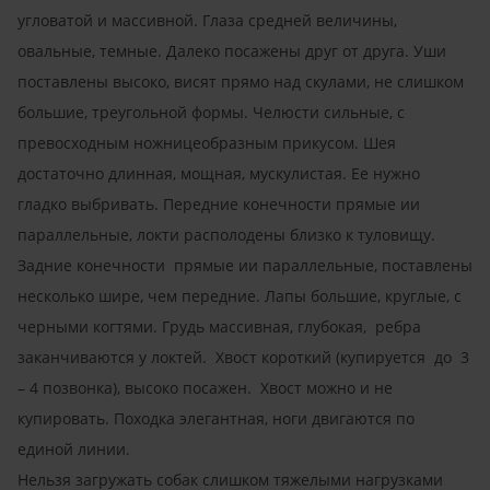
угловатой и массивной. Глаза средней величины,
овальные, темные. Далеко посажены друг от друга. Уши
поставлены высоко, висят прямо над скулами, не слишком
большие, треугольной формы. Челюсти сильные, с
превосходным ножницеобразным прикусом. Шея
достаточно длинная, мощная, мускулистая. Ее нужно
гладко выбривать. Передние конечности прямые ии
параллельные, локти располодены близко к туловищу.
Задние конечности прямые ии параллельные, поставлены
несколько шире, чем передние. Лапы большие, круглые, с
черными когтями. Грудь массивная, глубокая, ребра
заканчиваются у локтей. Хвост короткий (купируется до 3
– 4 позвонка), высоко посажен. Хвост можно и не
купировать. Походка элегантная, ноги двигаются по
единой линии.
Нельзя загружать собак слишком тяжелыми нагрузками