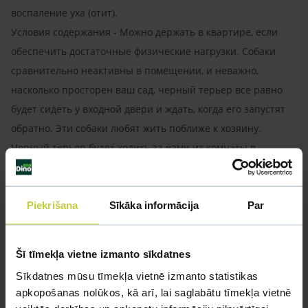
воспаление уха (отит).
Условия содержания - Можно держать в квартире, если
обеспечить достаточные физические нагрузки. Собаки
сравнительно неактивны в помещении, и неважно,
насколько просторен ваш сад, черный терьер все равно
будет сидеть у входной двери и ждать, когда его запустят
обратно. Эти собаки любят жить поближе к хозяину.
Черный терьер будет ходить за вами из комнаты в
комнату, а если он живет на улице, будет наблюдать за
вами, передвигаясь от одного окна к другому. Собакам
просто неообходим контакт с человеком. Порода не
Piekrišana
Sīkāka informācija
Par
годится для содержания в вольере.
Тренировки - Черный терьер всегда готов к длительным,
Šī tīmekļa vietne izmanto sīkdatnes
активным прогулкам вместе с хозяином. Ему нравится
Sīkdatnes mūsu tīmekļa vietnē izmanto statistikas
играть и развлекаться. Большинство представителей
apkopošanas nolūkos, kā arī, lai saglabātu tīmekļa vietnē
породы любит игры в воде и снегу.