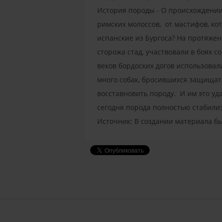
История породы - О происхождении 
римских молоссов, от мастифов, ко
испанские из Бургоса? На протяжен
сторожа стад, участвовали в боях с
веков бордоских догов использова
много собак, бросившихся защищат
восставновить породу. И им это уд
сегодня порода полностью стабили
Источник: В создании материала б