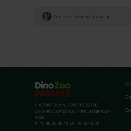
Отвечает Кинолог, Кинолог
Кл
Di
SIA ZOO Centrs, LV40003622166,
Со
Виенибас Гатве 109, Рига, Латвия, LV-
1058.
P. 10:00-20:00 / S.SV. 10:00-16:00