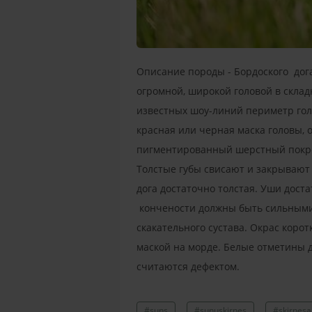
Описание породы - Бордоского дог
огромной, широкой головой в склад
известных шоу-линий периметр голо
красная или черная маска головы, о
пигментированный шерстный покров
Толстые губы свисают и закрывают 
дога достаточно толстая. Уши дост
кончености должны быть сильными 
скакательного сустава. Окрас коро
маской на морде. Белые отметины д
считаются дефектом.
#suns
#sunuskirnes
#skirnesa