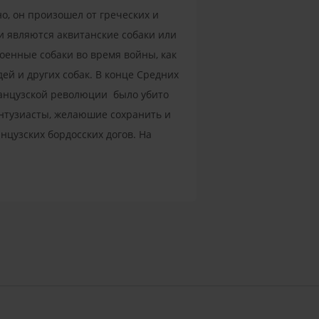
о, он произошел от греческих и
и являются аквитанские собаки или
оенные собаки во время войны, как
дей и других собак. В конце Средних
ранцузской революции было убито
энтузиасты, желаюшие сохранить и
нцузских бордосских догов. На