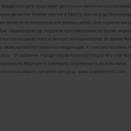
бордоского дога существует достаточно много гипотез.Возможн
торых династия Аланов завезла в Европу, или их родственникам
ии веков их использовали для разных целей. Они служили как в
обак- гладиаторов, где бордосов притравливали на быков, медве
ли как погонщиков скота и личных телохранителей. Во время Ф
ь своих высокопоставленных владельцев. К счастью, нашлись 
алось. От забвения породу спасли Raymond Triquet его клуб Фра
зовалась во Франции и завоевала популярность во всем мире.
ыли использованы интернет-ресурсы: www.dogbreedinfo.com