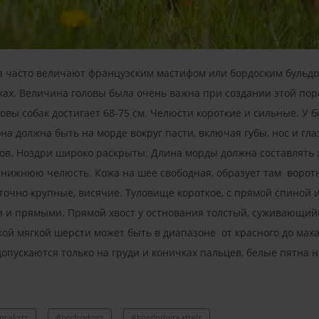
а часто величают французским мастифом или бордоским бульдог
ках. Величина головы была очень важна при создании этой пор
вы собак достигает 68-75 cм. Челюсти короткие и сильные. У б
на должна быть на морде вокруг пасти, включая губы, нос и гл
. Ноздри широко раскрыты. Длина морды должна составлять х
нижнюю челюсть. Кожа на шее свободная, образует там воротн
аточно крупные, висячие. Туловище короткое, с прямой спиной
и прямыми. Прямой хвост у остнования толстый, суживающийс
ткой мягкой шерсти может быть в диапазоне от красного до маха
опускаются только на груди и коничках пальцев, белые пятна н
praksts
#bodrodogs
#bordodogaattels