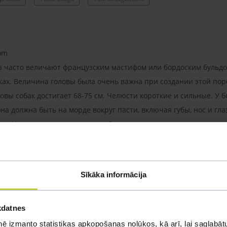
com
а часто величают французским мастифом или бордоским бульдог
ках. Величина головы была очень важна при создании этой пор
вы собак достигает 68-75 cм. Челюсти короткие и сильные. У б
на должна быть на морде вокруг пасти, включая губы, нос и гл
. Ноздри широко раскрыты. Длина морды должна составлять х
нижнюю челюсть. Кожа на шее свободная, образует там воротн
аточно крупные, висячие. Туловище короткое, с прямой спиной
и прямыми. Прямой хвост у остнования толстый, суживающийс
Sīkāka informācija
ткой мягкой шерсти может быть в диапазоне от красного до маха
опускаются только на груди и коничках пальцев, белые пятна н
kdatnes
их годов работы с породой, заводчикам удалось укротить перв
ē izmanto statistikas apkopošanas nolūkos, kā arī, lai saglabātu