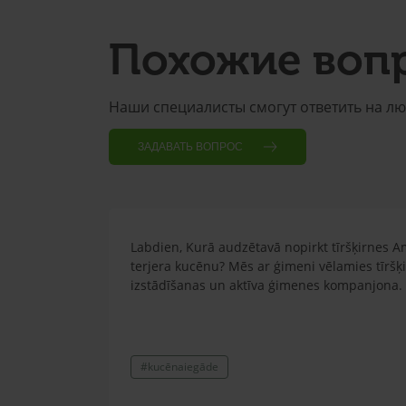
Похожие воп
Наши специалисты смогут ответить на л
ЗАДАВАТЬ ВОПРОС
Labdien, Kurā audzētavā nopirkt tīršķirnes A
terjera kucēnu? Mēs ar ģimeni vēlamies tīršķ
izstādīšanas un aktīva ģimenes kompanjona.
#kucēnaiegāde