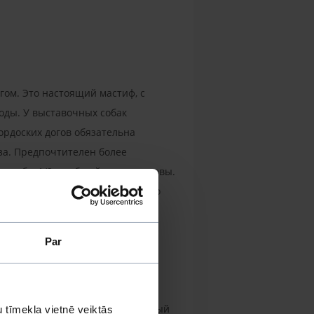
ом. Это настоящий мастиф, с
оды. У выставочных собак
ордоских догов обязательна
аза. Предпочтителен более
отя бы 1/3 от общей длины головы.
ик. В целом вся кожа бордоского
 и круглыми бедрами. Передние
я к концу. Не должен быть ниже
Par
гонового, с черной или красной
а любой другой части тела
оначально суровый и безжалостный
 tīmekļa vietnē veiktās