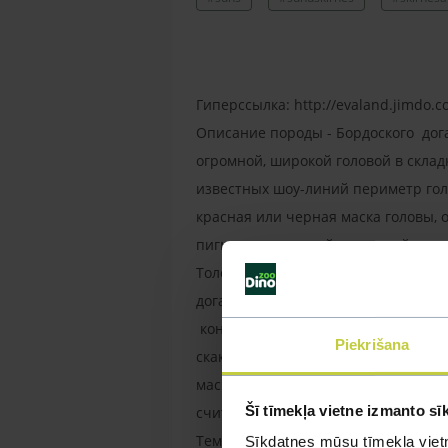
Гиперссылка: http://evaland.jimdo.
Описание породы - Бордоского дог
огромной, широкой головой в склад
известных шоу-линий периметр голо
красная или черная маска головы, о
пигментированный шерстный покров
Толстые губы свисают и закрывают 
дога достаточно толстая. Уши дост
кончености должны быть сильными 
Piekrišana
скакательного сустава. Окрас коро
маской на морде. Белые отметины д
Šī tīmekļa vietne izmanto sī
считаются дефектом.
Темперамент - На протяжении долг
Sīkdatnes mūsu tīmekļa vietn